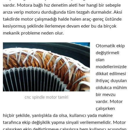
vardır. Motora bağlı hız denetim aleti her hangi bir sebeple
arıza verip motoru durduğunda tüm tezgah durmalıdır. Aksi
takdirde motor çalışmadığı halde halen araç-gereç üstünde
kesiyormuş şeklinde ilerlemeye devam eder bu da birçok
mekanik probleme neden olur.
Otomatik ekip
değiştirmeli
olan
modellerimizde
dikkat edilmesi
ihtiyaç duyulan
oldukca mühim
bir mevzu
cnc spindle motor tamiri
vardır. Motor
çalışırken
hiçbir şekilde, yanlışlıkla da olsa, kullanıcı yada makine
tarafınca ekip değişiklik yapma sinyali verilememelidir. Motor
çalışırken ekip değiştirmeye çalışılırsa hem kullanıcı açısından