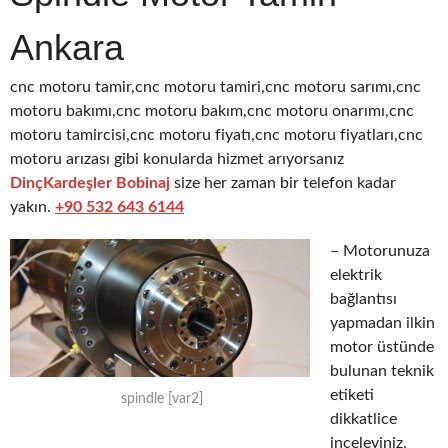
Ankara
cnc motoru tamir,cnc motoru tamiri,cnc motoru sarımı,cnc
motoru bakımı,cnc motoru bakım,cnc motoru onarımı,cnc
motoru tamircisi,cnc motoru fiyatı,cnc motoru fiyatları,cnc
motoru arızası gibi konularda hizmet arıyorsanız
DinçKardeşler Bobinaj
size her zaman bir telefon kadar
yakın.
+90 532 643 6144
– Motorunuza
elektrik
bağlantısı
yapmadan ilkin
motor üstünde
bulunan teknik
etiketi
spindle [var2]
dikkatlice
inceleyiniz.