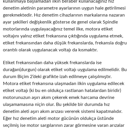
kullanmaya başlamadan ilkin beraber kullanacağınız hız
denetim aletinin parametre ayarlarının uygun hale getirilmesi
gerekmektedir. Hız denetim cihazlarının markalarına nazaran
ayar şekilleri değişkenlik gösterse de genel olarak Spindle
motorlarında uygulayacağınız temel ilke, motora etiket
voltajını yalnız etiket frekansına çıktığında uygulama etmek,
etiket frekansından daha düşük frekanslarda, frekansla doğru
orantılı olarak uygulanacak voltajı da kısmaktır.
Etiket frekansından daha yüksek frekanslarda ise
durağan(durgun) olarak etiket voltajı uygulama edilmelidir. Bu
durum Biçim 2’deki grafikte izah edilmeye çalışılmıştır.
Motora etiket frekansına ulaşmadan ilkin uygulama edilecek
etiket voltajı (ki bu en oldukça rastlanan hatalardan biridir)
motorunuzun aşırı akım çekerek emek harcama devrine
ulaşamamasına niçin olur. Bu şekilde bir durumda hız
denetim aleti aşırı akım arızası vererek sistemi kapatmalıdır.
Eğer hız denetim aleti motor gücünün oldukça üstünde
seçilmiş ise motor sargılarının zarar görmesine varan arızalar