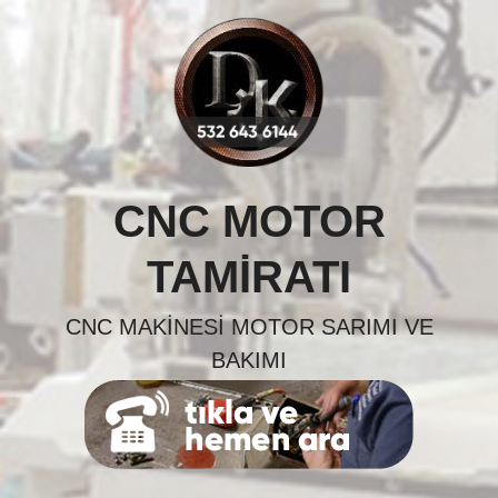
Skip
to
content
CNC MOTOR
TAMIRATI
CNC MAKINESI MOTOR SARIMI VE
BAKIMI