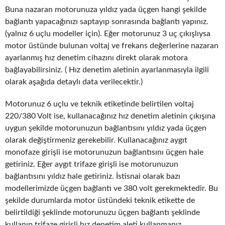
Buna nazaran motorunuza yıldız yada üçgen hangi şekilde
bağlantı yapacağınızı saptayıp sonrasında bağlantı yapınız.
(yalnız 6 uçlu modeller için). Eğer motorunuz 3 uç çıkışlıysa
motor üstünde bulunan voltaj ve frekans değerlerine nazaran
ayarlanmış hız denetim cihazını direkt olarak motora
bağlayabilirsiniz. ( Hız denetim aletinin ayarlanmasıyla ilgili
olarak aşağıda detaylı data verilecektir.)
Motorunuz 6 uçlu ve teknik etiketinde belirtilen voltaj
220/380 Volt ise, kullanacağınız hız denetim aletinin çıkışına
uygun şekilde motorunuzun bağlantısını yıldız yada üçgen
olarak değiştirmeniz gerekebilir. Kullanacağınız aygıt
monofaze girişli ise motorunuzun bağlantısını üçgen hale
getiriniz. Eğer aygıt trifaze girişli ise motorunuzun
bağlantısını yıldız hale getiriniz. İstisnai olarak bazı
modellerimizde üçgen bağlantı ve 380 volt gerekmektedir. Bu
şekilde durumlarda motor üstündeki teknik etikette de
belirtildiği şeklinde motorunuzu üçgen bağlantı şeklinde
kullanıp trifaze girişli hız denetim aleti kullanmanız