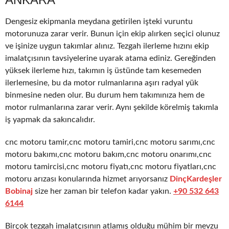
Dengesiz ekipmanla meydana getirilen işteki vuruntu
motorunuza zarar verir. Bunun için ekip alırken seçici olunuz
ve işinize uygun takımlar alınız. Tezgah ilerleme hızını ekip
imalatçısının tavsiyelerine uyarak atama ediniz. Gereğinden
yüksek ilerleme hızı, takımın iş üstünde tam kesemeden
ilerlemesine, bu da motor rulmanlarına aşırı radyal yük
binmesine neden olur. Bu durum hem takımınıza hem de
motor rulmanlarına zarar verir. Aynı şekilde körelmiş takımla
iş yapmak da sakıncalıdır.
cnc motoru tamir,cnc motoru tamiri,cnc motoru sarımı,cnc
motoru bakımı,cnc motoru bakım,cnc motoru onarımı,cnc
motoru tamircisi,cnc motoru fiyatı,cnc motoru fiyatları,cnc
motoru arızası konularında hizmet arıyorsanız
DinçKardeşler
Bobinaj
size her zaman bir telefon kadar yakın.
+90 532 643
6144
Birçok tezgah imalatçısının atlamış olduğu mühim bir mevzu