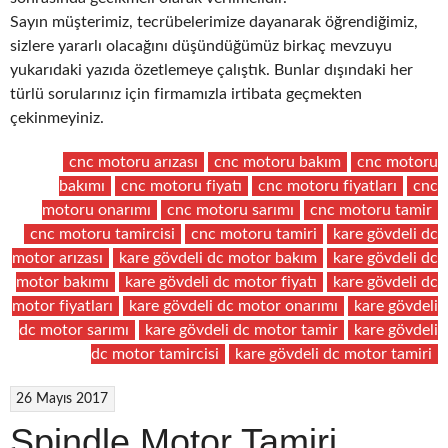
Sayın müşterimiz, tecrübelerimize dayanarak öğrendiğimiz,
sizlere yararlı olacağını düşündüğümüz birkaç mevzuyu
yukarıdaki yazıda özetlemeye çalıştık. Bunlar dışındaki her
türlü sorularınız için firmamızla irtibata geçmekten
çekinmeyiniz.
cnc motoru arızası
cnc motoru bakım
cnc motoru
bakımı
cnc motoru fiyatı
cnc motoru fiyatları
cnc
motoru onarımı
cnc motoru sarımı
cnc motoru tamir
cnc motoru tamircisi
cnc motoru tamiri
kare gövdeli dc
motor arızası
kare gövdeli dc motor bakım
kare gövdeli dc
motor bakımı
kare gövdeli dc motor fiyatı
kare gövdeli dc
motor fiyatları
kare gövdeli dc motor onarımı
kare gövdeli
dc motor sarımı
kare gövdeli dc motor tamir
kare gövdeli
dc motor tamircisi
kare gövdeli dc motor tamiri
26 Mayıs 2017
Spindle Motor Tamiri