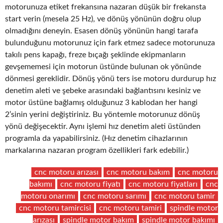
motorunuza etiket frekansına nazaran düşük bir frekansta
start verin (mesela 25 Hz), ve dönüş yönünün doğru olup
olmadığını deneyin. Esasen dönüş yönünün hangi tarafa
bulunduğunu motorunuz için fark etmez sadece motorunuza
takılı pens kapağı, freze bıçağı şeklinde ekipmanların
gevşememesi için motorun üstünde bulunan ok yönünde
dönmesi gereklidir. Dönüş yönü ters ise motoru durdurup hız
denetim aleti ve şebeke arasındaki bağlantısını kesiniz ve
motor üstüne bağlamış olduğunuz 3 kablodan her hangi
2’sinin yerini değiştiriniz. Bu yöntemle motorunuz dönüş
yönü değişecektir. Aynı işlemi hız denetim aleti üstünden
programla da yapabilirsiniz. (Hız denetim cihazlarının
markalarına nazaran program özellikleri fark edebilir.)
cnc motoru arızası
cnc motoru bakım
cnc motoru
bakımı
cnc motoru fiyatı
cnc motoru fiyatları
cnc
motoru onarımı
cnc motoru sarımı
cnc motoru tamir
cnc motoru tamircisi
cnc motoru tamiri
spindle motor
arızası
spindle motor bakım
spindle motor bakımı