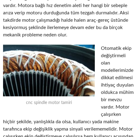
vardır. Motora bağlı hız denetim aleti her hangi bir sebeple
arıza verip motoru durduğunda tüm tezgah durmalıdır. Aksi
takdirde motor çalışmadığı halde halen araç-gereç üstünde
kesiyormuş şeklinde ilerlemeye devam eder bu da birçok
mekanik probleme neden olur.
Otomatik ekip
değiştirmeli
olan
modellerimizde
dikkat edilmesi
ihtiyaç duyulan
oldukca mühim
bir mevzu
cnc spindle motor tamiri
vardır. Motor
çalışırken
hiçbir şekilde, yanlışlıkla da olsa, kullanıcı yada makine
tarafınca ekip değişiklik yapma sinyali verilememelidir. Motor
çalışırken ekip değiştirmeye çalışılırsa hem kullanıcı açısından