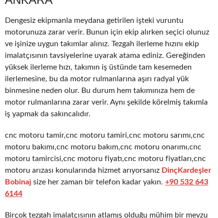
Dengesiz ekipmanla meydana getirilen işteki vuruntu
motorunuza zarar verir. Bunun için ekip alırken seçici olunuz
ve işinize uygun takımlar alınız. Tezgah ilerleme hızını ekip
imalatçısının tavsiyelerine uyarak atama ediniz. Gereğinden
yüksek ilerleme hızı, takımın iş üstünde tam kesemeden
ilerlemesine, bu da motor rulmanlarına aşırı radyal yük
binmesine neden olur. Bu durum hem takımınıza hem de
motor rulmanlarına zarar verir. Aynı şekilde körelmiş takımla
iş yapmak da sakıncalıdır.
cnc motoru tamir,cnc motoru tamiri,cnc motoru sarımı,cnc
motoru bakımı,cnc motoru bakım,cnc motoru onarımı,cnc
motoru tamircisi,cnc motoru fiyatı,cnc motoru fiyatları,cnc
motoru arızası konularında hizmet arıyorsanız
DinçKardeşler
Bobinaj
size her zaman bir telefon kadar yakın.
+90 532 643
6144
Birçok tezgah imalatçısının atlamış olduğu mühim bir mevzu