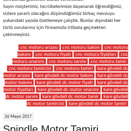
Sayın müşterimiz, tecrübelerimize dayanarak öğrendiğimiz,
sizlere yararlı olacağını düşündüğümüz birkaç mevzuyu
yukarıdaki yazıda özetlemeye çalıştık. Bunlar dışındaki her
türlü sorularınız için firmamızla irtibata geçmekten
çekinmeyiniz.
cnc motoru arızası
cnc motoru bakım
cnc motoru
bakımı
cnc motoru fiyatı
cnc motoru fiyatları
cnc
motoru onarımı
cnc motoru sarımı
cnc motoru tamir
cnc motoru tamircisi
cnc motoru tamiri
kare gövdeli dc
motor arızası
kare gövdeli dc motor bakım
kare gövdeli dc
motor bakımı
kare gövdeli dc motor fiyatı
kare gövdeli dc
motor fiyatları
kare gövdeli dc motor onarımı
kare gövdeli
dc motor sarımı
kare gövdeli dc motor tamir
kare gövdeli
dc motor tamircisi
kare gövdeli dc motor tamiri
26 Mayıs 2017
Spindle Motor Tamiri