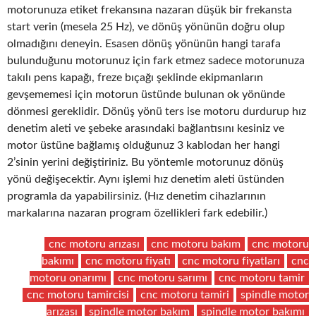
motorunuza etiket frekansına nazaran düşük bir frekansta
start verin (mesela 25 Hz), ve dönüş yönünün doğru olup
olmadığını deneyin. Esasen dönüş yönünün hangi tarafa
bulunduğunu motorunuz için fark etmez sadece motorunuza
takılı pens kapağı, freze bıçağı şeklinde ekipmanların
gevşememesi için motorun üstünde bulunan ok yönünde
dönmesi gereklidir. Dönüş yönü ters ise motoru durdurup hız
denetim aleti ve şebeke arasındaki bağlantısını kesiniz ve
motor üstüne bağlamış olduğunuz 3 kablodan her hangi
2’sinin yerini değiştiriniz. Bu yöntemle motorunuz dönüş
yönü değişecektir. Aynı işlemi hız denetim aleti üstünden
programla da yapabilirsiniz. (Hız denetim cihazlarının
markalarına nazaran program özellikleri fark edebilir.)
cnc motoru arızası
cnc motoru bakım
cnc motoru
bakımı
cnc motoru fiyatı
cnc motoru fiyatları
cnc
motoru onarımı
cnc motoru sarımı
cnc motoru tamir
cnc motoru tamircisi
cnc motoru tamiri
spindle motor
arızası
spindle motor bakım
spindle motor bakımı