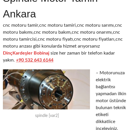
Ankara
cnc motoru tamir,cnc motoru tamiri,cnc motoru sarımı,cnc
motoru bakımı,cnc motoru bakım,cnc motoru onarımı,cnc
motoru tamircisi,cnc motoru fiyatı,cnc motoru fiyatları,cnc
motoru arızası gibi konularda hizmet arıyorsanız
DinçKardeşler Bobinaj
size her zaman bir telefon kadar
yakın.
+90 532 643 6144
– Motorunuza
elektrik
bağlantısı
yapmadan ilkin
motor üstünde
bulunan teknik
etiketi
spindle [var2]
dikkatlice
inceleyiniz.