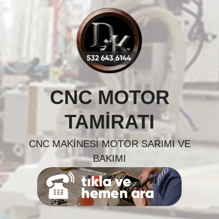
Skip
to
content
CNC MOTOR
TAMIRATI
CNC MAKINESI MOTOR SARIMI VE
BAKIMI