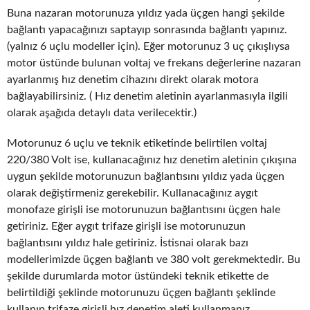
Buna nazaran motorunuza yıldız yada üçgen hangi şekilde
bağlantı yapacağınızı saptayıp sonrasında bağlantı yapınız.
(yalnız 6 uçlu modeller için). Eğer motorunuz 3 uç çıkışlıysa
motor üstünde bulunan voltaj ve frekans değerlerine nazaran
ayarlanmış hız denetim cihazını direkt olarak motora
bağlayabilirsiniz. ( Hız denetim aletinin ayarlanmasıyla ilgili
olarak aşağıda detaylı data verilecektir.)
Motorunuz 6 uçlu ve teknik etiketinde belirtilen voltaj
220/380 Volt ise, kullanacağınız hız denetim aletinin çıkışına
uygun şekilde motorunuzun bağlantısını yıldız yada üçgen
olarak değiştirmeniz gerekebilir. Kullanacağınız aygıt
monofaze girişli ise motorunuzun bağlantısını üçgen hale
getiriniz. Eğer aygıt trifaze girişli ise motorunuzun
bağlantısını yıldız hale getiriniz. İstisnai olarak bazı
modellerimizde üçgen bağlantı ve 380 volt gerekmektedir. Bu
şekilde durumlarda motor üstündeki teknik etikette de
belirtildiği şeklinde motorunuzu üçgen bağlantı şeklinde
kullanıp trifaze girişli hız denetim aleti kullanmanız