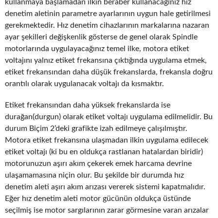
kullanmaya başlamadan ilkin beraber kullanacağınız hız
denetim aletinin parametre ayarlarının uygun hale getirilmesi
gerekmektedir. Hız denetim cihazlarının markalarına nazaran
ayar şekilleri değişkenlik gösterse de genel olarak Spindle
motorlarında uygulayacağınız temel ilke, motora etiket
voltajını yalnız etiket frekansına çıktığında uygulama etmek,
etiket frekansından daha düşük frekanslarda, frekansla doğru
orantılı olarak uygulanacak voltajı da kısmaktır.
Etiket frekansından daha yüksek frekanslarda ise
durağan(durgun) olarak etiket voltajı uygulama edilmelidir. Bu
durum Biçim 2’deki grafikte izah edilmeye çalışılmıştır.
Motora etiket frekansına ulaşmadan ilkin uygulama edilecek
etiket voltajı (ki bu en oldukça rastlanan hatalardan biridir)
motorunuzun aşırı akım çekerek emek harcama devrine
ulaşamamasına niçin olur. Bu şekilde bir durumda hız
denetim aleti aşırı akım arızası vererek sistemi kapatmalıdır.
Eğer hız denetim aleti motor gücünün oldukça üstünde
seçilmiş ise motor sargılarının zarar görmesine varan arızalar