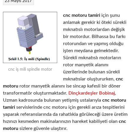
23 Mayıs 2017
cnc motoru tamiri
için şunu
anlamak gerekir ki öteki sürekli
mıknatıslı motorlardan değişik
bir motordur. Bilhassa bu farkı
rotorundan ve yapmış olduğu
işten meydana gelmektedir.
Sürekli mıknatıslı motorların
rotor manyetik alanını
cnc iş mili spindle motor
üzerilerinde bulunan sürekli
mıknatıslar oluştururken,
cnc
motoru
rotor manyetik alanını ise sincap kafesli bir döner
transformatör oluşturmaktadır.
Dinçkardeşler Bobinaj
,
Uzman kadrosunda bulunan yetişmiş ustalarıyla
cnc motoru
tamiri
servislerinde cnc motoru için gerekli arıza tespitlerini
yaparak referanslarında da rahatlıkla görüleceği üzere üretim
hızınızı kesmeden makinalarınızın hareket kabiliyeti olan
cnc
motoru
sizlere güvenle ulaştırır.