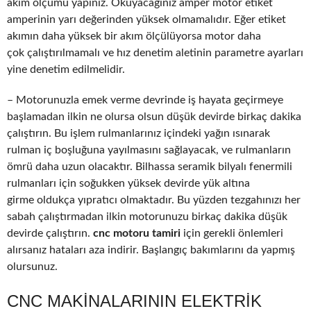
akım ölçümü yapınız. Okuyacağınız amper motor etiket
amperinin yarı değerinden yüksek olmamalıdır. Eğer etiket
akımın daha yüksek bir akım ölçülüyorsa motor daha
çok çalıştırılmamalı ve hız denetim aletinin parametre ayarları
yine denetim edilmelidir.
– Motorunuzla emek verme devrinde iş hayata geçirmeye
başlamadan ilkin ne olursa olsun düşük devirde birkaç dakika
çalıştırın. Bu işlem rulmanlarınız içindeki yağın ısınarak
rulman iç boşluğuna yayılmasını sağlayacak, ve rulmanların
ömrü daha uzun olacaktır. Bilhassa seramik bilyalı fenermili
rulmanları için soğukken yüksek devirde yük altına
girme oldukça yıpratıcı olmaktadır. Bu yüzden tezgahınızı her
sabah çalıştırmadan ilkin motorunuzu birkaç dakika düşük
devirde çalıştırın.
cnc motoru tamiri
için gerekli önlemleri
alırsanız hataları aza indirir. Başlangıç bakımlarını da yapmış
olursunuz.
CNC MAKINALARININ ELEKTRIK