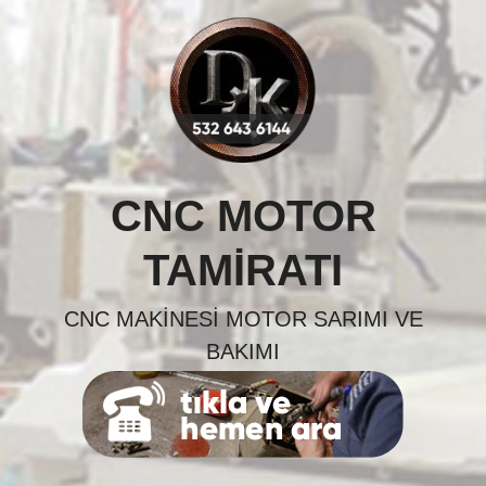
Skip
to
content
CNC MOTOR
TAMIRATI
CNC MAKINESI MOTOR SARIMI VE
BAKIMI