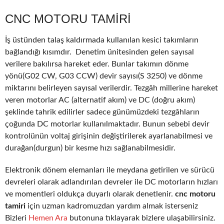
CNC MOTORU TAMIRI
İş üstünden talaş kaldırmada kullanılan kesici takımların
bağlandığı kısımdır. Denetim ünitesinden gelen sayısal
verilere bakılırsa hareket eder. Bunlar takımın dönme
yönü(G02 CW, G03 CCW) devir sayısı(S 3250) ve dönme
miktarını belirleyen sayısal verilerdir. Tezgâh millerine hareket
veren motorlar AC (alternatif akım) ve DC (doğru akım)
şeklinde tahrik edilirler sadece günümüzdeki tezgâhların
çoğunda DC motorlar kullanılmaktadır. Bunun sebebi devir
kontrolünün voltaj girişinin değiştirilerek ayarlanabilmesi ve
durağan(durgun) bir kesme hızı sağlanabilmesidir.
Elektronik dönem elemanları ile meydana getirilen ve sürücü
devreleri olarak adlandırılan devreler ile DC motorların hızları
ve momentleri oldukça duyarlı olarak denetlenir.
cnc motoru
tamiri
için uzman kadromuzdan yardım almak isterseniz
Bizleri
Hemen Ara
butonuna tıklayarak bizlere ulaşabilirsiniz.