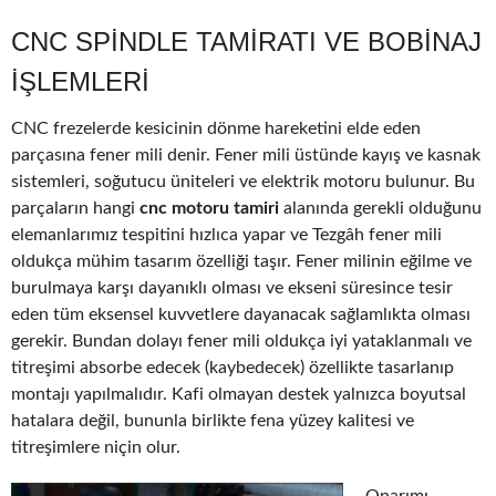
CNC SPINDLE TAMIRATI VE BOBINAJ
IŞLEMLERI
CNC frezelerde kesicinin dönme hareketini elde eden
parçasına fener mili denir. Fener mili üstünde kayış ve kasnak
sistemleri, soğutucu üniteleri ve elektrik motoru bulunur. Bu
parçaların hangi
cnc motoru tamiri
alanında gerekli olduğunu
elemanlarımız tespitini hızlıca yapar ve Tezgâh fener mili
oldukça mühim tasarım özelliği taşır. Fener milinin eğilme ve
burulmaya karşı dayanıklı olması ve ekseni süresince tesir
eden tüm eksensel kuvvetlere dayanacak sağlamlıkta olması
gerekir. Bundan dolayı fener mili oldukça iyi yataklanmalı ve
titreşimi absorbe edecek (kaybedecek) özellikte tasarlanıp
montajı yapılmalıdır. Kafi olmayan destek yalnızca boyutsal
hatalara değil, bununla birlikte fena yüzey kalitesi ve
titreşimlere niçin olur.
Onarımı