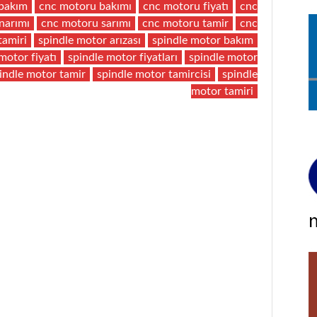
bakım
cnc motoru bakımı
cnc motoru fiyatı
cnc
narımı
cnc motoru sarımı
cnc motoru tamir
cnc
tamiri
spindle motor arızası
spindle motor bakım
motor fiyatı
spindle motor fiyatları
spindle motor
indle motor tamir
spindle motor tamircisi
spindle
motor tamiri