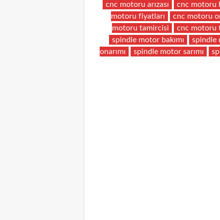
cnc motoru arızası
cnc motoru 
motoru fiyatları
cnc motoru o
motoru tamircisi
cnc motoru 
spindle motor bakımı
spindle 
onarımı
spindle motor sarımı
sp