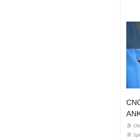
CN
AN
CNC
Spi