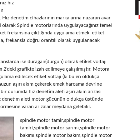
nız hız
ın
. Hız denetim cihazlarının markalarına nazaran ayar
el olarak Spindle motorlarında uygulayacağınız temel
tiket frekansına çıktığında uygulama etmek, etiket
, frekansla doğru orantılı olarak uygulanacak
anslarda ise durağan(durgun) olarak etiket voltajı
2’deki grafikte izah edilmeye çalışılmıştır. Motora
ulama edilecek etiket voltajı (ki bu en oldukça
unuzun aşırı akım çekerek emek harcama devrine
bir durumda hız denetim aleti aşırı akım arızası
hız denetim aleti motor gücünün oldukça üstünde
 görmesine varan arızalar meydana gelebilir.
spindle motor tamir,spindle motor
tamiri,spindle motor sarımı,spindle motor
bakımı,spindle motor bakım,spindle motor