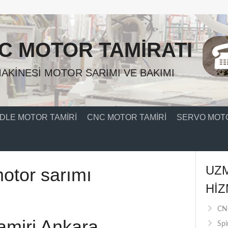
C MOTOR TAMIRATI
AKINESI MOTOR SARIMI VE BAKIMI
DLE MOTOR TAMIRI
CNC MOTOR TAMIRI
SERVO MOTO
UZ
motor sarımı
HIZ
CNC
amiri Ankara
Spi