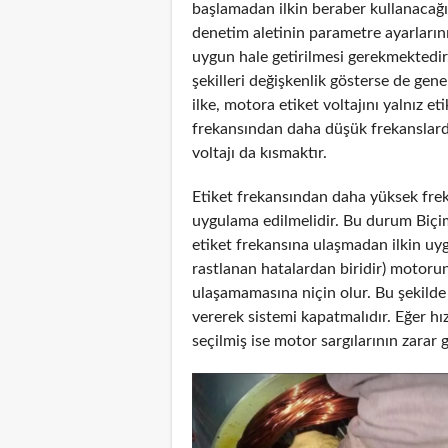
başlamadan ilkin beraber kullanacağı
denetim aletinin parametre ayarların
uygun hale getirilmesi gerekmektedir
şekilleri değişkenlik gösterse de gen
ilke, motora etiket voltajını yalnız e
frekansından daha düşük frekanslarda
voltajı da kısmaktır.
Etiket frekansından daha yüksek frek
uygulama edilmelidir. Bu durum Biçim 
etiket frekansına ulaşmadan ilkin uyg
rastlanan hatalardan biridir) motor
ulaşamamasına niçin olur. Bu şekilde 
vererek sistemi kapatmalıdır. Eğer 
seçilmiş ise motor sargılarının zarar