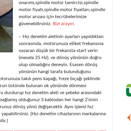
onarımı,spindle motor tamircisi,spindle
motor fiyatı,spindle motor fiyatları,spindle
motor arızası için tecrübelerimize
güvenebilirsiniz.
Bizi arayın.
– Hız denetim aletinin ayarları yapıldıktan
sonrasında, motorunuza etiket frekansına
nazaran düşük bir frekansta start verin
(mesela 25 Hz), ve dönüş yönünün doğru
olup olmadığını deneyin. Esasen dönüş
yönünün hangi tarafa bulunduğunu
orunuza takılı pens kapağı, freze bıçağı şeklinde
orun üstünde bulunan ok yönünde dönmesi
ru durdurup hız denetim aleti ve şebeke arasındaki
 bağlamış olduğunuz 3 kablodan her hangi 2’sinin
orunuz dönüş yönü değişecektir. Aynı işlemi hız
yapabilirsiniz. (Hız denetim cihazlarının markalarına
lir.)