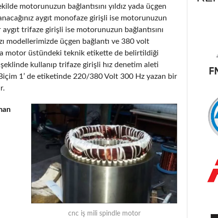
şekilde motorunuzun bağlantısını yıldız yada üçgen
lanacağınız aygıt monofaze girişli ise motorunuzun
r aygıt trifaze girişli ise motorunuzun bağlantısını
 bazı modellerimizde üçgen bağlantı ve 380 volt
 motor üstündeki teknik etikette de belirtildiği
klinde kullanıp trifaze girişli hız denetim aleti
Biçim 1’ de etiketinde 220/380 Volt 300 Hz yazan bir
r.
man
cnc iş mili spindle motor