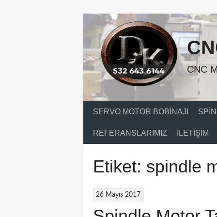
Skip
to
content
CN
CNC M
SERVO MOTOR BOBINAJI
SPIN
REFERANSLARIMIZ
İLETIŞIM
Etiket:
spindle 
26 Mayıs 2017
Spindle Motor T