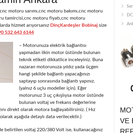
Ser
,cnc motoru sarımı,cnc motoru bakımı,cnc motoru
DC 
u tamircisi,cnc motoru fiyatı,cnc motoru
Ank
ularda hizmet arıyorsanız
DinçKardeşler Bobinaj
size
90 532 643 6144
– Motorunuza elektrik bağlantısı
yapmadan ilkin motor üstünde bulunan
teknik etiketi dikkatlice inceleyiniz. Buna
nazaran motorunuza yıldız yada üçgen
hangi şekilde bağlantı yapacağınızı
saptayıp sonrasında bağlantı yapınız.
(yalnız 6 uçlu modeller için). Eğer
motorunuz 3 uç çıkışlıysa motor üstünde
bulunan voltaj ve frekans değerlerine
MOT
nı direkt olarak motora bağlayabilirsiniz. ( Hız
olarak aşağıda detaylı data verilecektir.)
VE 
 belirtilen voltaj 220/380 Volt ise, kullanacağınız
RE