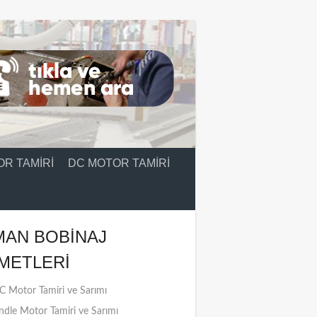
R TAMIRI
DC MOTOR TAMIRI
MAN BOBINAJ
METLERI
 Motor Tamiri ve Sarımı
ndle Motor Tamiri ve Sarımı