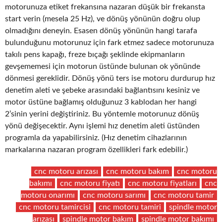
motorunuza etiket frekansına nazaran düşük bir frekansta
start verin (mesela 25 Hz), ve dönüş yönünün doğru olup
olmadığını deneyin. Esasen dönüş yönünün hangi tarafa
bulunduğunu motorunuz için fark etmez sadece motorunuza
takılı pens kapağı, freze bıçağı şeklinde ekipmanların
gevşememesi için motorun üstünde bulunan ok yönünde
dönmesi gereklidir. Dönüş yönü ters ise motoru durdurup hız
denetim aleti ve şebeke arasındaki bağlantısını kesiniz ve
motor üstüne bağlamış olduğunuz 3 kablodan her hangi
2’sinin yerini değiştiriniz. Bu yöntemle motorunuz dönüş
yönü değişecektir. Aynı işlemi hız denetim aleti üstünden
programla da yapabilirsiniz. (Hız denetim cihazlarının
markalarına nazaran program özellikleri fark edebilir.)
cnc motoru arızası
cnc motoru bakım
cnc motoru
bakımı
cnc motoru fiyatı
cnc motoru fiyatları
cnc
motoru onarımı
cnc motoru sarımı
cnc motoru tamir
cnc motoru tamircisi
cnc motoru tamiri
spindle motor
arızası
spindle motor bakım
spindle motor bakımı