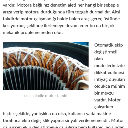
vardır. Motora bağlı hız denetim aleti her hangi bir sebeple
arıza verip motoru durduğunda tüm tezgah durmalıdır. Aksi
takdirde motor çalışmadığı halde halen araç-gereç üstünde
kesiyormuş şeklinde ilerlemeye devam eder bu da birçok
mekanik probleme neden olur.
Otomatik ekip
değiştirmeli
olan
modellerimizde
dikkat edilmesi
ihtiyaç duyulan
oldukca mühim
bir mevzu
cnc spindle motor tamiri
vardır. Motor
çalışırken
hiçbir şekilde, yanlışlıkla da olsa, kullanıcı yada makine
tarafınca ekip değişiklik yapma sinyali verilememelidir. Motor
çalışırken ekip değiştirmeye çalışılırsa hem kullanıcı açısından