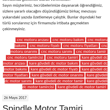
Sayın müşterimiz, tecrübelerimize dayanarak öğrendiğimiz,
sizlere yararlı olacağını düşündüğümüz birkaç mevzuyu
yukarıdaki yazıda özetlemeye çalıştık. Bunlar dışındaki her
türlü sorularınız için firmamızla irtibata geçmekten
çekinmeyiniz.
cnc motoru arızası
cnc motoru bakım
cnc motoru
bakımı
cnc motoru fiyatı
cnc motoru fiyatları
cnc
motoru onarımı
cnc motoru sarımı
cnc motoru tamir
cnc motoru tamircisi
cnc motoru tamiri
kare gövdeli dc
motor arızası
kare gövdeli dc motor bakım
kare gövdeli dc
motor bakımı
kare gövdeli dc motor fiyatı
kare gövdeli dc
motor fiyatları
kare gövdeli dc motor onarımı
kare gövdeli
dc motor sarımı
kare gövdeli dc motor tamir
kare gövdeli
dc motor tamircisi
kare gövdeli dc motor tamiri
26 Mayıs 2017
Spindle Motor Tamiri