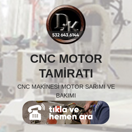
Skip
to
content
CNC MOTOR
TAMIRATI
CNC MAKINESI MOTOR SARIMI VE
BAKIMI