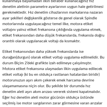
kullanmaya başlamadan ilkin beraber kullanacağınız hız
denetim aletinin parametre ayarlarının uygun hale getirilmesi
gerekmektedir. Hız denetim cihazlarının markalarına nazaran
ayar şekilleri değişkenlik gösterse de genel olarak Spindle
motorlarında uygulayacağınız temel ilke, motora etiket
voltajını yalnız etiket frekansına çıktığında uygulama etmek,
etiket frekansından daha düşük frekanslarda, frekansla doğru
orantılı olarak uygulanacak voltajı da kısmaktır.
Etiket frekansından daha yüksek frekanslarda ise
durağan(durgun) olarak etiket voltajı uygulama edilmelidir. Bu
durum Biçim 2’deki grafikte izah edilmeye çalışılmıştır.
Motora etiket frekansına ulaşmadan ilkin uygulama edilecek
etiket voltajı (ki bu en oldukça rastlanan hatalardan biridir)
motorunuzun aşırı akım çekerek emek harcama devrine
ulaşamamasına niçin olur. Bu şekilde bir durumda hız
denetim aleti aşırı akım arızası vererek sistemi kapatmalıdır.
Eğer hız denetim aleti motor gücünün oldukça üstünde
seçilmiş ise motor sargılarının zarar görmesine varan arızalar