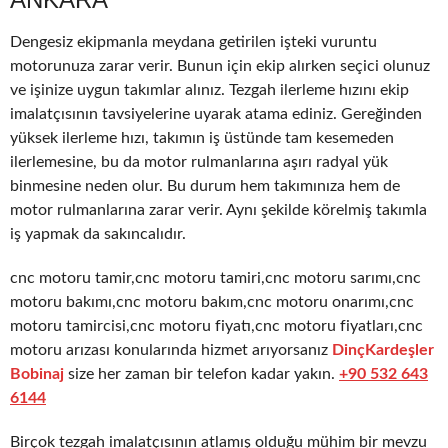
Dengesiz ekipmanla meydana getirilen işteki vuruntu
motorunuza zarar verir. Bunun için ekip alırken seçici olunuz
ve işinize uygun takımlar alınız. Tezgah ilerleme hızını ekip
imalatçısının tavsiyelerine uyarak atama ediniz. Gereğinden
yüksek ilerleme hızı, takımın iş üstünde tam kesemeden
ilerlemesine, bu da motor rulmanlarına aşırı radyal yük
binmesine neden olur. Bu durum hem takımınıza hem de
motor rulmanlarına zarar verir. Aynı şekilde körelmiş takımla
iş yapmak da sakıncalıdır.
cnc motoru tamir,cnc motoru tamiri,cnc motoru sarımı,cnc
motoru bakımı,cnc motoru bakım,cnc motoru onarımı,cnc
motoru tamircisi,cnc motoru fiyatı,cnc motoru fiyatları,cnc
motoru arızası konularında hizmet arıyorsanız
DinçKardeşler
Bobinaj
size her zaman bir telefon kadar yakın.
+90 532 643
6144
Birçok tezgah imalatçısının atlamış olduğu mühim bir mevzu