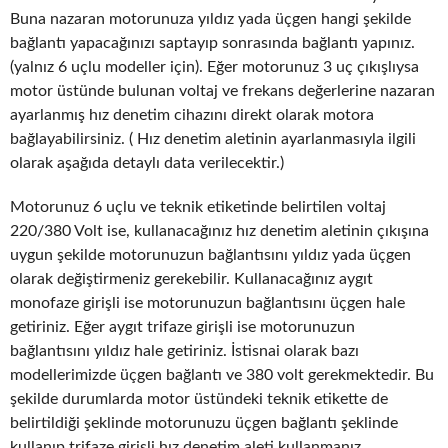
Buna nazaran motorunuza yıldız yada üçgen hangi şekilde
bağlantı yapacağınızı saptayıp sonrasında bağlantı yapınız.
(yalnız 6 uçlu modeller için). Eğer motorunuz 3 uç çıkışlıysa
motor üstünde bulunan voltaj ve frekans değerlerine nazaran
ayarlanmış hız denetim cihazını direkt olarak motora
bağlayabilirsiniz. ( Hız denetim aletinin ayarlanmasıyla ilgili
olarak aşağıda detaylı data verilecektir.)
Motorunuz 6 uçlu ve teknik etiketinde belirtilen voltaj
220/380 Volt ise, kullanacağınız hız denetim aletinin çıkışına
uygun şekilde motorunuzun bağlantısını yıldız yada üçgen
olarak değiştirmeniz gerekebilir. Kullanacağınız aygıt
monofaze girişli ise motorunuzun bağlantısını üçgen hale
getiriniz. Eğer aygıt trifaze girişli ise motorunuzun
bağlantısını yıldız hale getiriniz. İstisnai olarak bazı
modellerimizde üçgen bağlantı ve 380 volt gerekmektedir. Bu
şekilde durumlarda motor üstündeki teknik etikette de
belirtildiği şeklinde motorunuzu üçgen bağlantı şeklinde
kullanıp trifaze girişli hız denetim aleti kullanmanız