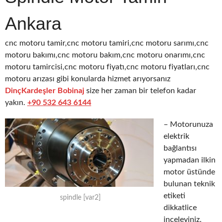
Ankara
cnc motoru tamir,cnc motoru tamiri,cnc motoru sarımı,cnc
motoru bakımı,cnc motoru bakım,cnc motoru onarımı,cnc
motoru tamircisi,cnc motoru fiyatı,cnc motoru fiyatları,cnc
motoru arızası gibi konularda hizmet arıyorsanız
DinçKardeşler Bobinaj
size her zaman bir telefon kadar
yakın.
+90 532 643 6144
– Motorunuza
elektrik
bağlantısı
yapmadan ilkin
motor üstünde
bulunan teknik
etiketi
spindle [var2]
dikkatlice
inceleyiniz.