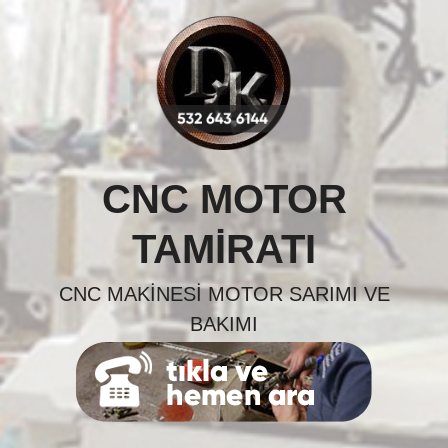
Skip
to
content
CNC MOTOR
TAMIRATI
CNC MAKINESI MOTOR SARIMI VE
BAKIMI