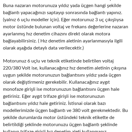
Buna nazaran motorunuza yıldız yada üçgen hangi şekilde
bağlantı yapacağınızı saptayıp sonrasında bağlantı yapınız.
(yalnız 6 uçlu modeller için). Eğer motorunuz 3 uç çıkışlıysa
motor üstünde bulunan voltaj ve frekans değerlerine nazaran
ayarlanmış hız denetim cihazını direkt olarak motora
bağlayabilirsiniz. ( Hız denetim aletinin ayarlanmasıyla ilgili
olarak aşağıda detaylı data verilecektir.)
Motorunuz 6 uçlu ve teknik etiketinde belirtilen voltaj
220/380 Volt ise, kullanacağınız hız denetim aletinin çıkışına
uygun şekilde motorunuzun bağlantısını yıldız yada üçgen
olarak değiştirmeniz gerekebilir. Kullanacağınız aygıt
monofaze girişli ise motorunuzun bağlantısını üçgen hale
getiriniz. Eğer aygıt trifaze girişli ise motorunuzun
bağlantısını yıldız hale getiriniz. İstisnai olarak bazı
modellerimizde üçgen bağlantı ve 380 volt gerekmektedir. Bu
şekilde durumlarda motor üstündeki teknik etikette de
belirtildiği şeklinde motorunuzu üçgen bağlantı şeklinde
kullanıp trifaze girişli hız denetim aleti kullanmanız