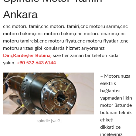
Ankara
cnc motoru tamir,cnc motoru tamiri,cnc motoru sarımı,cnc
motoru bakımı,cnc motoru bakım,cnc motoru onarımı,cnc
motoru tamircisi,cnc motoru fiyatı,cnc motoru fiyatları,cnc
motoru arızası gibi konularda hizmet arıyorsanız
DinçKardeşler Bobinaj
size her zaman bir telefon kadar
yakın.
+90 532 643 6144
– Motorunuza
elektrik
bağlantısı
yapmadan ilkin
motor üstünde
bulunan teknik
etiketi
spindle [var2]
dikkatlice
inceleyiniz.