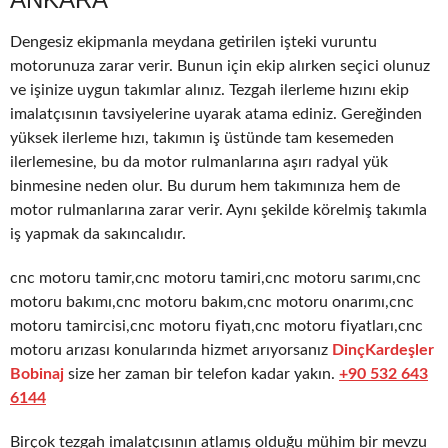
Dengesiz ekipmanla meydana getirilen işteki vuruntu
motorunuza zarar verir. Bunun için ekip alırken seçici olunuz
ve işinize uygun takımlar alınız. Tezgah ilerleme hızını ekip
imalatçısının tavsiyelerine uyarak atama ediniz. Gereğinden
yüksek ilerleme hızı, takımın iş üstünde tam kesemeden
ilerlemesine, bu da motor rulmanlarına aşırı radyal yük
binmesine neden olur. Bu durum hem takımınıza hem de
motor rulmanlarına zarar verir. Aynı şekilde körelmiş takımla
iş yapmak da sakıncalıdır.
cnc motoru tamir,cnc motoru tamiri,cnc motoru sarımı,cnc
motoru bakımı,cnc motoru bakım,cnc motoru onarımı,cnc
motoru tamircisi,cnc motoru fiyatı,cnc motoru fiyatları,cnc
motoru arızası konularında hizmet arıyorsanız
DinçKardeşler
Bobinaj
size her zaman bir telefon kadar yakın.
+90 532 643
6144
Birçok tezgah imalatçısının atlamış olduğu mühim bir mevzu