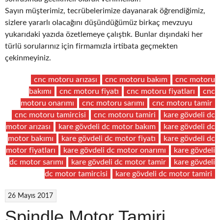
Sayın müşterimiz, tecrübelerimize dayanarak öğrendiğimiz,
sizlere yararlı olacağını düşündüğümüz birkaç mevzuyu
yukarıdaki yazıda özetlemeye çalıştık. Bunlar dışındaki her
türlü sorularınız için firmamızla irtibata geçmekten
çekinmeyiniz.
cnc motoru arızası
cnc motoru bakım
cnc motoru
bakımı
cnc motoru fiyatı
cnc motoru fiyatları
cnc
motoru onarımı
cnc motoru sarımı
cnc motoru tamir
cnc motoru tamircisi
cnc motoru tamiri
kare gövdeli dc
motor arızası
kare gövdeli dc motor bakım
kare gövdeli dc
motor bakımı
kare gövdeli dc motor fiyatı
kare gövdeli dc
motor fiyatları
kare gövdeli dc motor onarımı
kare gövdeli
dc motor sarımı
kare gövdeli dc motor tamir
kare gövdeli
dc motor tamircisi
kare gövdeli dc motor tamiri
26 Mayıs 2017
Spindle Motor Tamiri