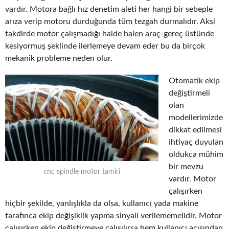
vardır. Motora bağlı hız denetim aleti her hangi bir sebeple
arıza verip motoru durduğunda tüm tezgah durmalıdır. Aksi
takdirde motor çalışmadığı halde halen araç-gereç üstünde
kesiyormuş şeklinde ilerlemeye devam eder bu da birçok
mekanik probleme neden olur.
Otomatik ekip
değiştirmeli
olan
modellerimizde
dikkat edilmesi
ihtiyaç duyulan
oldukca mühim
bir mevzu
cnc spindle motor tamiri
vardır. Motor
çalışırken
hiçbir şekilde, yanlışlıkla da olsa, kullanıcı yada makine
tarafınca ekip değişiklik yapma sinyali verilememelidir. Motor
çalışırken ekip değiştirmeye çalışılırsa hem kullanıcı açısından