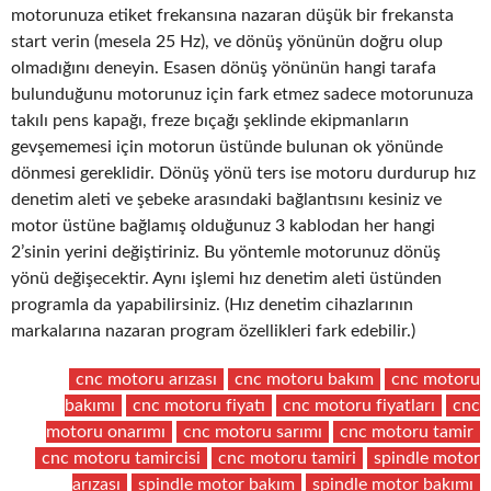
motorunuza etiket frekansına nazaran düşük bir frekansta
start verin (mesela 25 Hz), ve dönüş yönünün doğru olup
olmadığını deneyin. Esasen dönüş yönünün hangi tarafa
bulunduğunu motorunuz için fark etmez sadece motorunuza
takılı pens kapağı, freze bıçağı şeklinde ekipmanların
gevşememesi için motorun üstünde bulunan ok yönünde
dönmesi gereklidir. Dönüş yönü ters ise motoru durdurup hız
denetim aleti ve şebeke arasındaki bağlantısını kesiniz ve
motor üstüne bağlamış olduğunuz 3 kablodan her hangi
2’sinin yerini değiştiriniz. Bu yöntemle motorunuz dönüş
yönü değişecektir. Aynı işlemi hız denetim aleti üstünden
programla da yapabilirsiniz. (Hız denetim cihazlarının
markalarına nazaran program özellikleri fark edebilir.)
cnc motoru arızası
cnc motoru bakım
cnc motoru
bakımı
cnc motoru fiyatı
cnc motoru fiyatları
cnc
motoru onarımı
cnc motoru sarımı
cnc motoru tamir
cnc motoru tamircisi
cnc motoru tamiri
spindle motor
arızası
spindle motor bakım
spindle motor bakımı