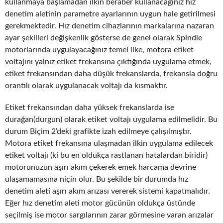
kullanmaya başlamadan ilkin beraber kullanacağınız hız
denetim aletinin parametre ayarlarının uygun hale getirilmesi
gerekmektedir. Hız denetim cihazlarının markalarına nazaran
ayar şekilleri değişkenlik gösterse de genel olarak Spindle
motorlarında uygulayacağınız temel ilke, motora etiket
voltajını yalnız etiket frekansına çıktığında uygulama etmek,
etiket frekansından daha düşük frekanslarda, frekansla doğru
orantılı olarak uygulanacak voltajı da kısmaktır.
Etiket frekansından daha yüksek frekanslarda ise
durağan(durgun) olarak etiket voltajı uygulama edilmelidir. Bu
durum Biçim 2’deki grafikte izah edilmeye çalışılmıştır.
Motora etiket frekansına ulaşmadan ilkin uygulama edilecek
etiket voltajı (ki bu en oldukça rastlanan hatalardan biridir)
motorunuzun aşırı akım çekerek emek harcama devrine
ulaşamamasına niçin olur. Bu şekilde bir durumda hız
denetim aleti aşırı akım arızası vererek sistemi kapatmalıdır.
Eğer hız denetim aleti motor gücünün oldukça üstünde
seçilmiş ise motor sargılarının zarar görmesine varan arızalar