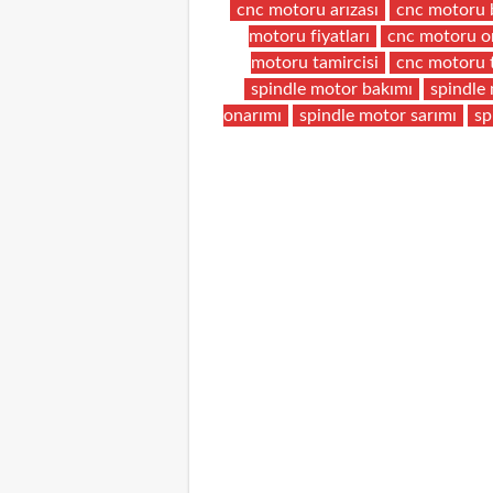
cnc motoru arızası
cnc motoru 
motoru fiyatları
cnc motoru o
motoru tamircisi
cnc motoru 
spindle motor bakımı
spindle 
onarımı
spindle motor sarımı
sp