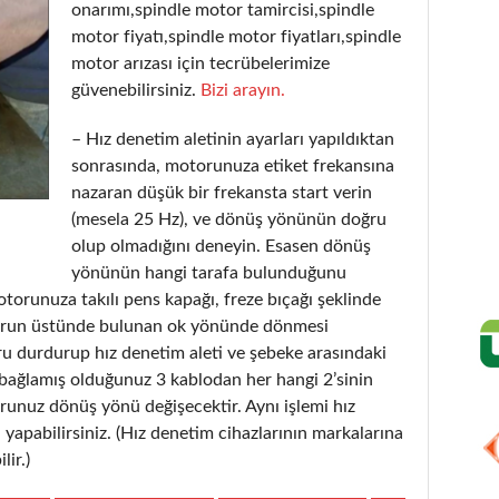
onarımı,spindle motor tamircisi,spindle
motor fiyatı,spindle motor fiyatları,spindle
motor arızası için tecrübelerimize
güvenebilirsiniz.
Bizi arayın.
– Hız denetim aletinin ayarları yapıldıktan
sonrasında, motorunuza etiket frekansına
nazaran düşük bir frekansta start verin
(mesela 25 Hz), ve dönüş yönünün doğru
olup olmadığını deneyin. Esasen dönüş
yönünün hangi tarafa bulunduğunu
orunuza takılı pens kapağı, freze bıçağı şeklinde
orun üstünde bulunan ok yönünde dönmesi
ru durdurup hız denetim aleti ve şebeke arasındaki
 bağlamış olduğunuz 3 kablodan her hangi 2’sinin
orunuz dönüş yönü değişecektir. Aynı işlemi hız
yapabilirsiniz. (Hız denetim cihazlarının markalarına
lir.)