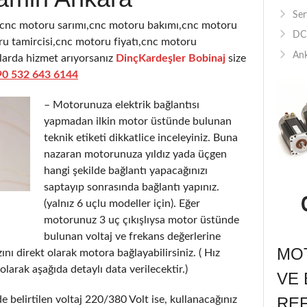
Ser
,cnc motoru sarımı,cnc motoru bakımı,cnc motoru
DC 
u tamircisi,cnc motoru fiyatı,cnc motoru
Ank
ularda hizmet arıyorsanız
DinçKardeşler Bobinaj
size
90 532 643 6144
– Motorunuza elektrik bağlantısı
yapmadan ilkin motor üstünde bulunan
teknik etiketi dikkatlice inceleyiniz. Buna
nazaran motorunuza yıldız yada üçgen
hangi şekilde bağlantı yapacağınızı
saptayıp sonrasında bağlantı yapınız.
(yalnız 6 uçlu modeller için). Eğer
motorunuz 3 uç çıkışlıysa motor üstünde
bulunan voltaj ve frekans değerlerine
MOT
nı direkt olarak motora bağlayabilirsiniz. ( Hız
olarak aşağıda detaylı data verilecektir.)
VE 
 belirtilen voltaj 220/380 Volt ise, kullanacağınız
RE