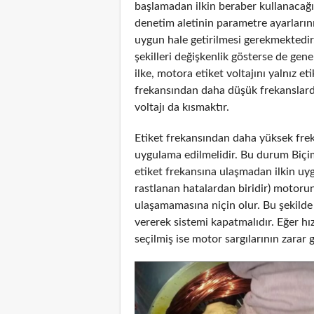
başlamadan ilkin beraber kullanacağı
denetim aletinin parametre ayarların
uygun hale getirilmesi gerekmektedir
şekilleri değişkenlik gösterse de gen
ilke, motora etiket voltajını yalnız e
frekansından daha düşük frekanslarda
voltajı da kısmaktır.
Etiket frekansından daha yüksek frek
uygulama edilmelidir. Bu durum Biçim 
etiket frekansına ulaşmadan ilkin uyg
rastlanan hatalardan biridir) motor
ulaşamamasına niçin olur. Bu şekilde 
vererek sistemi kapatmalıdır. Eğer 
seçilmiş ise motor sargılarının zarar