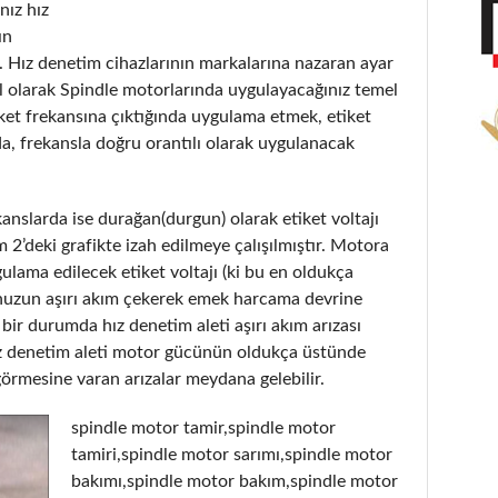
nız hız
ın
. Hız denetim cihazlarının markalarına nazaran ayar
el olarak Spindle motorlarında uygulayacağınız temel
tiket frekansına çıktığında uygulama etmek, etiket
, frekansla doğru orantılı olarak uygulanacak
anslarda ise durağan(durgun) olarak etiket voltajı
2’deki grafikte izah edilmeye çalışılmıştır. Motora
ulama edilecek etiket voltajı (ki bu en oldukça
unuzun aşırı akım çekerek emek harcama devrine
bir durumda hız denetim aleti aşırı akım arızası
hız denetim aleti motor gücünün oldukça üstünde
 görmesine varan arızalar meydana gelebilir.
spindle motor tamir,spindle motor
tamiri,spindle motor sarımı,spindle motor
bakımı,spindle motor bakım,spindle motor