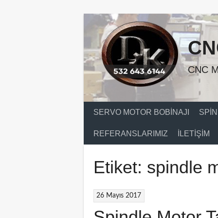
Skip
to
content
CN
CNC M
SERVO MOTOR BOBINAJI
SPIN
REFERANSLARIMIZ
İLETIŞIM
Etiket:
spindle 
26 Mayıs 2017
Spindle Motor T