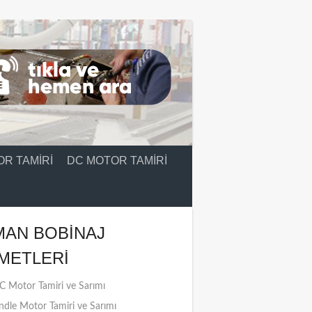
R TAMIRI
DC MOTOR TAMIRI
MAN BOBINAJ
METLERI
 Motor Tamiri ve Sarımı
ndle Motor Tamiri ve Sarımı