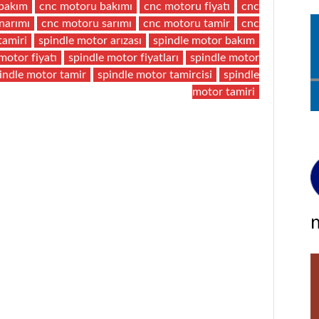
bakım
cnc motoru bakımı
cnc motoru fiyatı
cnc
narımı
cnc motoru sarımı
cnc motoru tamir
cnc
tamiri
spindle motor arızası
spindle motor bakım
motor fiyatı
spindle motor fiyatları
spindle motor
indle motor tamir
spindle motor tamircisi
spindle
motor tamiri