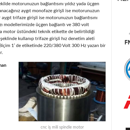
şekilde motorunuzun bağlantısını yıldız yada üçgen
lanacağınız aygıt monofaze girişli ise motorunuzun
r aygıt trifaze girişli ise motorunuzun bağlantısını
 bazı modellerimizde üçgen bağlantı ve 380 volt
 motor üstündeki teknik etikette de belirtildiği
klinde kullanıp trifaze girişli hız denetim aleti
Biçim 1’ de etiketinde 220/380 Volt 300 Hz yazan bir
r.
man
cnc iş mili spindle motor