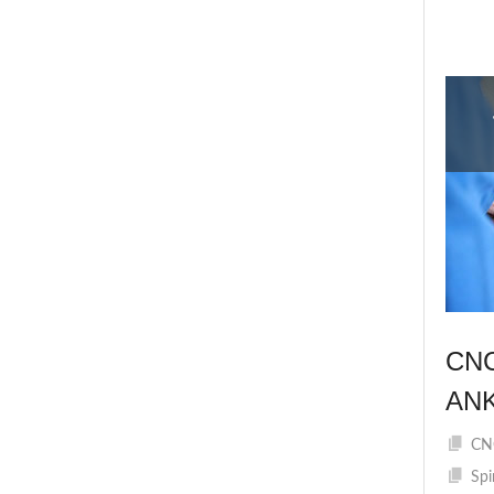
CN
AN
CNC
Spi