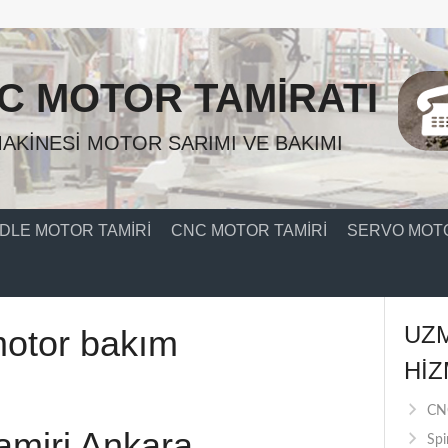
C MOTOR TAMIRATI
AKINESI MOTOR SARIMI VE BAKIMI
DLE MOTOR TAMIRI
CNC MOTOR TAMIRI
SERVO MOTO
UZ
motor bakım
HIZ
CNC
amiri Ankara
Spi