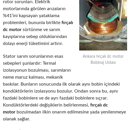
rotor sorunları. Elektrik
motorlarında görülen arızaların
%41’ini kapsayan yataklama
problemleri, bununla birlikte
fırçalı
dc motor
sürtünme ve sarım
kayıplarına sebep olduklarından
dolayı enerji tüketimini artırır.
Stator sarım sorunlarının esas
Ankara fırçalı dc motor
Bobinaj Ustası
sebepleri şunlardır: Termal
izolasyonun bozulması, sarımların
neme maruz kalması, mekanik
baskılar. Bunların sonucunda ilk olarak aynı bobin içindeki
kondüktörlerin izolasyonu bozulur. Ondan sonra bu, aynı
fazdaki bobinlere ve de ayrı fazdaki bobinlere sıçrar.
Kondüktörlerdeki değişiklerin belirlenmesi,
fırçalı dc
motor
bozulmadan ilkin onarım edilmesine yada yenilenmeye
olanak sağlar.