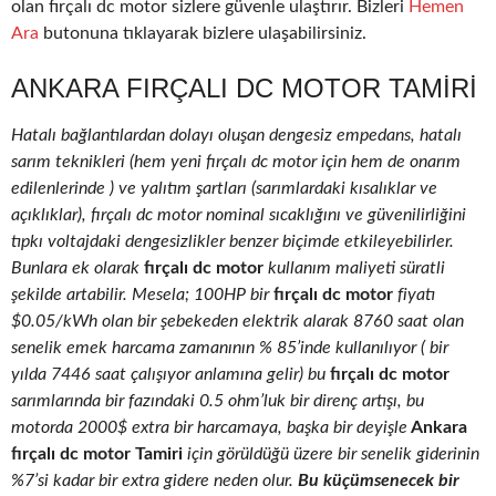
olan fırçalı dc motor sizlere güvenle ulaştırır. Bizleri
Hemen
Ara
butonuna tıklayarak bizlere ulaşabilirsiniz.
ANKARA FIRÇALI DC MOTOR TAMIRI
Hatalı bağlantılardan dolayı oluşan dengesiz empedans, hatalı
sarım teknikleri (hem yeni fırçalı dc motor için hem de onarım
edilenlerinde ) ve yalıtım şartları (sarımlardaki kısalıklar ve
açıklıklar), fırçalı dc motor nominal sıcaklığını ve güvenilirliğini
tıpkı voltajdaki dengesizlikler benzer biçimde etkileyebilirler.
Bunlara ek olarak
fırçalı dc motor
kullanım maliyeti süratli
şekilde artabilir. Mesela; 100HP bir
fırçalı dc motor
fiyatı
$0.05/kWh olan bir şebekeden elektrik alarak 8760 saat olan
senelik emek harcama zamanının % 85’inde kullanılıyor ( bir
yılda 7446 saat çalışıyor anlamına gelir) bu
fırçalı dc motor
sarımlarında bir fazındaki 0.5 ohm’luk bir direnç artışı, bu
motorda 2000$ extra bir harcamaya, başka bir deyişle
Ankara
fırçalı dc motor Tamiri
için görüldüğü üzere bir senelik giderinin
%7’si kadar bir extra gidere neden olur.
Bu küçümsenecek bir