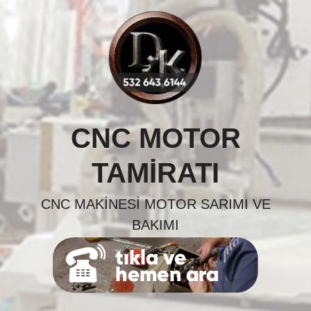
Skip
to
content
CNC MOTOR
TAMIRATI
CNC MAKINESI MOTOR SARIMI VE
BAKIMI