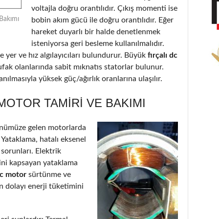
voltajla doğru orantılıdır. Çıkış momenti ise
 Bakımı
bobin akım gücü ile doğru orantılıdır. Eğer
hareket duyarlı bir halde denetlenmek
isteniyorsa geri besleme kullanılmalıdır.
 yer ve hız algılayıcıları bulundurur. Büyük
fırçalı dc
ufak olanlarında sabit mıknatıs statorlar bulunur.
nılmasıyla yüksek güç/ağırlık oranlarına ulaşılır.
 MOTOR TAMIRI VE BAKIMI
önümüze gelen motorlarda
: Yataklama, hatalı eksenel
 sorunları. Elektrik
’ini kapsayan yataklama
 dc motor
sürtünme ve
 dolayı enerji tüketimini