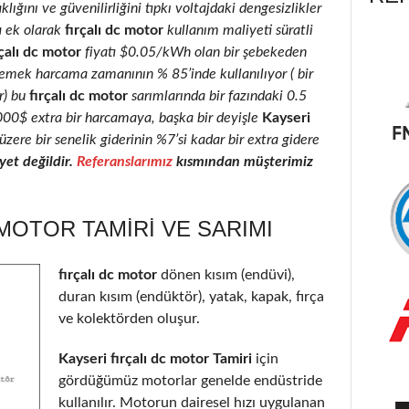
klığını ve güvenilirliğini tıpkı voltajdaki dengesizlikler
a ek olarak
fırçalı dc motor
kullanım maliyeti süratli
çalı dc motor
fiyatı $0.05/kWh olan bir şebekeden
 emek harcama zamanının % 85’inde kullanılıyor ( bir
r) bu
fırçalı dc motor
sarımlarında bir fazındaki 0.5
2000$ extra bir harcamaya, başka bir deyişle
Kayseri
üzere bir senelik giderinin %7’si kadar bir extra gidere
et değildir.
Referanslarımız
kısmından müşterimiz
 MOTOR TAMIRI VE SARIMI
fırçalı dc motor
dönen kısım (endüvi),
duran kısım (endüktör), yatak, kapak, fırça
ve kolektörden oluşur.
Kayseri fırçalı dc motor Tamiri
için
gördüğümüz motorlar genelde endüstride
kullanılır. Motorun dairesel hızı uygulanan