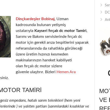
Ser
DC 
Dinçkardeşler Bobinaj
, Uzman
Ank
kadrosunda bulunan yetişmiş
ustalarıyla
Kayseri fırçalı dc motor Tamiri
,
Sarımı ve Bakımı servislerinde fırçalı dc
motor için gerekli arıza tespitlerini yaparak
referanslarında da rahatlıkla görüleceği
üzere üretim hızınızı kesmeden
makinalarınızın hareket kabiliyeti
olan fırçalı dc motor sizlere
güvenle ulaştırır. Bizleri
Hemen Ara
siniz.
 MOTOR TAMIRI
MOT
VE 
ngesiz empedans, hatalı sarım teknikleri (hem yeni
enlerinde ) ve yalıtım şartları (sarımlardaki kısalıklar ve
RE