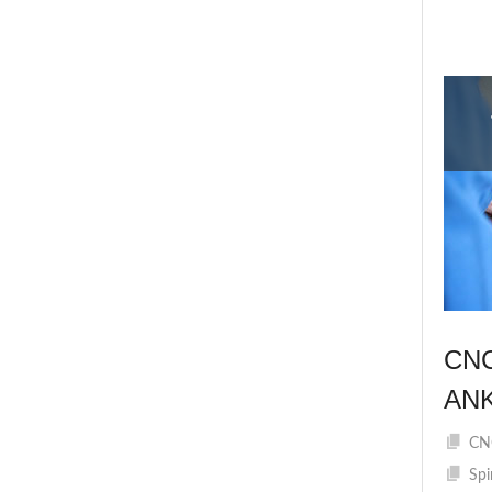
CN
AN
CNC
Spi