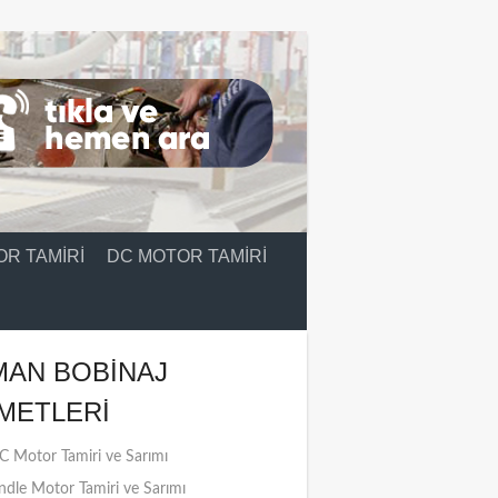
R TAMIRI
DC MOTOR TAMIRI
MAN BOBINAJ
METLERI
 Motor Tamiri ve Sarımı
ndle Motor Tamiri ve Sarımı