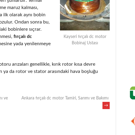
eri şunlardır: Termal
eme maruz kalması,
 ilk olarak aynı bobin
bozulur. Ondan sonra bu,
aki bobinlere sıçrar.
enmesi,
fırçalı dc
Kayseri fırçalı dc motor
Bobinaj Ustası
mesine yada yenilenmeye
toru arızaları genellikle, kırık rotor kısa devre
 ya da rotor ve stator arasındaki hava boşluğu
mı ve
Ankara fırçalı dc motor Tamiri, Sarımı ve Bakımı
→