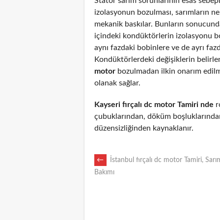
Stator sarım sorunlarının esas sebepl
izolasyonun bozulması, sarımların n
mekanik baskılar. Bunların sonucunda
içindeki kondüktörlerin izolasyonu 
aynı fazdaki bobinlere ve de ayrı fazd
Kondüktörlerdeki değişiklerin belirl
motor
bozulmadan ilkin onarım edil
olanak sağlar.
Kayseri fırçalı dc motor Tamiri nde
ro
çubuklarından, döküm boşluklarından
düzensizliğinden kaynaklanır.
POST
←
İstanbul fırçalı dc motor Tamiri, Sarı
Bakımı
NAVIGATION