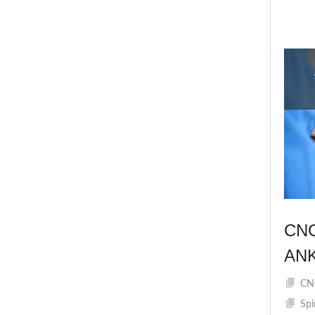
CN
AN
CNC
Spi