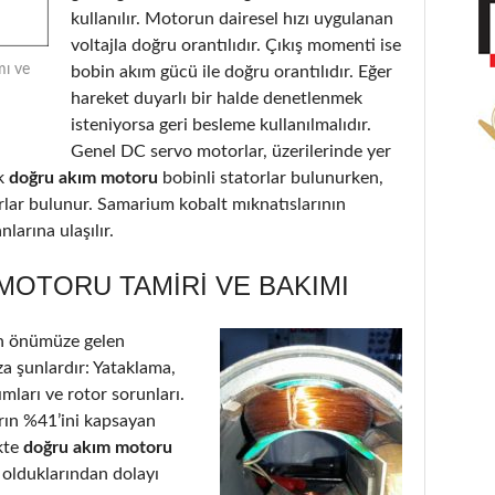
kullanılır. Motorun dairesel hızı uygulanan
voltajla doğru orantılıdır. Çıkış momenti ise
mı ve
bobin akım gücü ile doğru orantılıdır. Eğer
hareket duyarlı bir halde denetlenmek
isteniyorsa geri besleme kullanılmalıdır.
Genel DC servo motorlar, üzerilerinde yer
k
doğru akım motoru
bobinli statorlar bulunurken,
orlar bulunur. Samarium kobalt mıknatıslarının
larına ulaşılır.
MOTORU TAMIRI VE BAKIMI
n önümüze gelen
a şunlardır: Yataklama,
ımları ve rotor sorunları.
arın %41’ini kapsayan
kte
doğru akım motoru
 olduklarından dolayı