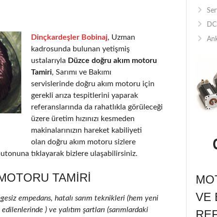
Ser
DC 
Dinçkardeşler Bobinaj
, Uzman
Ank
kadrosunda bulunan yetişmiş
ustalarıyla
Düzce doğru akım motoru
Tamiri
, Sarımı ve Bakımı
servislerinde doğru akım motoru için
gerekli arıza tespitlerini yaparak
referanslarında da rahatlıkla görüleceği
üzere üretim hızınızı kesmeden
makinalarınızın hareket kabiliyeti
olan doğru akım motoru sizlere
utonuna tıklayarak bizlere ulaşabilirsiniz.
MOTORU TAMIRI
MOT
VE 
ngesiz empedans, hatalı sarım teknikleri (hem yeni
ilenlerinde ) ve yalıtım şartları (sarımlardaki
RE