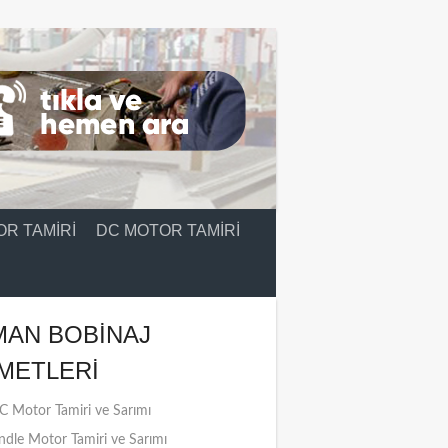
R TAMIRI
DC MOTOR TAMIRI
MAN BOBINAJ
METLERI
 Motor Tamiri ve Sarımı
ndle Motor Tamiri ve Sarımı