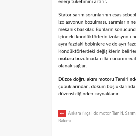
enerji tüketimini artırır.
Stator sarım sorunlarının esas sebepl
izolasyonun bozulması, sarımların n
mekanik baskılar. Bunların sonucunda
içindeki kondüktörlerin izolasyonu 
aynı fazdaki bobinlere ve de ayrı fazd
Kondüktörlerdeki değişiklerin belirl
motoru
bozulmadan ilkin onarım edi
olanak sağlar.
Düzce doğru akım motoru Tamiri nd
çubuklarından, döküm boşluklarından
düzensizliğinden kaynaklanır.
POST
←
Ankara fırçalı dc motor Tamiri, Sarım
Bakımı
NAVIGATION