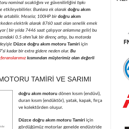
oru nominal sıcaklığını ve güvenilirliğini tıpkı
e etkileyebilirler. Bunlara ek olarak
doğru akım
de artabilir. Mesela; 100HP bir
doğru akım
ekeden elektrik alarak 8760 saat olan senelik emek
r ( bir yılda 7446 saat çalışıyor anlamına gelir) bu
azındaki 0.5 ohm’luk bir direnç artışı, bu motorda
deyişle
Düzce doğru akım motoru Tamiri
için
7’si kadar bir extra gidere neden olur.
Bu
feranslarımız
kısmından müşterimiz olan değerli
MOTORU TAMIRI VE SARIMI
doğru akım motoru
dönen kısım (endüvi),
duran kısım (endüktör), yatak, kapak, fırça
ve kolektörden oluşur.
Düzce doğru akım motoru Tamiri
için
gördüğümüz motorlar genelde endüstride