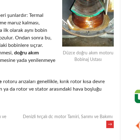
eri şunlardır: Termal
eme maruz kalması,
 ilk olarak aynı bobin
bozulur. Ondan sonra bu,
aki bobinlere sıçrar.
enmesi,
doğru akım
Düzce doğru akım motoru
Bobinaj Ustası
lmesine yada yenilenmeye
e
rotoru arızaları genellikle, kırık rotor kısa devre
 ya da rotor ve stator arasındaki hava boşluğu
ı ve
Denizli fırçalı dc motor Tamiri, Sarımı ve Bakımı
→