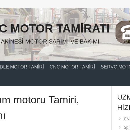
C MOTOR TAMIRATI
AKINESI MOTOR SARIMI VE BAKIMI
DLE MOTOR TAMIRI
CNC MOTOR TAMIRI
SERVO MOTO
UZ
m motoru Tamiri,
HIZ
mı
CNC
Spi