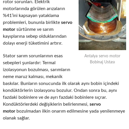
rotor sorunları. Elektrik
motorlarında görülen arızaların
%41’ini kapsayan yataklama
problemleri, bununla birlikte
servo
motor
sürtünme ve sarım
kayıplarına sebep olduklarından
dolayı enerji tüketimini artırır.
Stator sarım sorunlarının esas
Antalya servo motor
Bobinaj Ustası
sebepleri şunlardır: Termal
izolasyonun bozulması, sarımların
neme maruz kalması, mekanik
baskılar. Bunların sonucunda ilk olarak aynı bobin içindeki
kondüktörlerin izolasyonu bozulur. Ondan sonra bu, aynı
fazdaki bobinlere ve de ayrı fazdaki bobinlere sıçrar.
Kondüktörlerdeki değişiklerin belirlenmesi,
servo
motor
bozulmadan ilkin onarım edilmesine yada yenilenmeye
olanak sağlar.