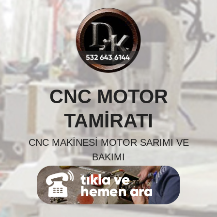
Skip
to
content
CNC MOTOR
TAMIRATI
CNC MAKINESI MOTOR SARIMI VE
BAKIMI