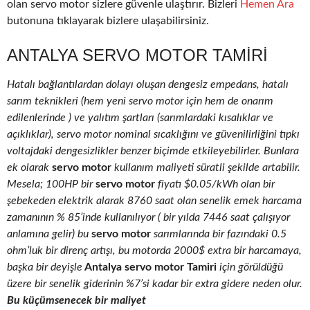
olan servo motor sizlere güvenle ulaştırır. Bizleri
Hemen Ara
butonuna tıklayarak bizlere ulaşabilirsiniz.
ANTALYA SERVO MOTOR TAMIRI
Hatalı bağlantılardan dolayı oluşan dengesiz empedans, hatalı
sarım teknikleri (hem yeni servo motor için hem de onarım
edilenlerinde ) ve yalıtım şartları (sarımlardaki kısalıklar ve
açıklıklar), servo motor nominal sıcaklığını ve güvenilirliğini tıpkı
voltajdaki dengesizlikler benzer biçimde etkileyebilirler. Bunlara
ek olarak
servo motor
kullanım maliyeti süratli şekilde artabilir.
Mesela; 100HP bir
servo motor
fiyatı $0.05/kWh olan bir
şebekeden elektrik alarak 8760 saat olan senelik emek harcama
zamanının % 85’inde kullanılıyor ( bir yılda 7446 saat çalışıyor
anlamına gelir) bu
servo motor
sarımlarında bir fazındaki 0.5
ohm’luk bir direnç artışı, bu motorda 2000$ extra bir harcamaya,
başka bir deyişle
Antalya servo motor Tamiri
için görüldüğü
üzere bir senelik giderinin %7’si kadar bir extra gidere neden olur.
Bu küçümsenecek bir maliyet