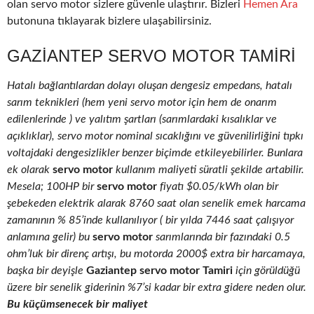
olan servo motor sizlere güvenle ulaştırır. Bizleri
Hemen Ara
butonuna tıklayarak bizlere ulaşabilirsiniz.
GAZIANTEP SERVO MOTOR TAMIRI
Hatalı bağlantılardan dolayı oluşan dengesiz empedans, hatalı
sarım teknikleri (hem yeni servo motor için hem de onarım
edilenlerinde ) ve yalıtım şartları (sarımlardaki kısalıklar ve
açıklıklar), servo motor nominal sıcaklığını ve güvenilirliğini tıpkı
voltajdaki dengesizlikler benzer biçimde etkileyebilirler. Bunlara
ek olarak
servo motor
kullanım maliyeti süratli şekilde artabilir.
Mesela; 100HP bir
servo motor
fiyatı $0.05/kWh olan bir
şebekeden elektrik alarak 8760 saat olan senelik emek harcama
zamanının % 85’inde kullanılıyor ( bir yılda 7446 saat çalışıyor
anlamına gelir) bu
servo motor
sarımlarında bir fazındaki 0.5
ohm’luk bir direnç artışı, bu motorda 2000$ extra bir harcamaya,
başka bir deyişle
Gaziantep servo motor Tamiri
için görüldüğü
üzere bir senelik giderinin %7’si kadar bir extra gidere neden olur.
Bu küçümsenecek bir maliyet