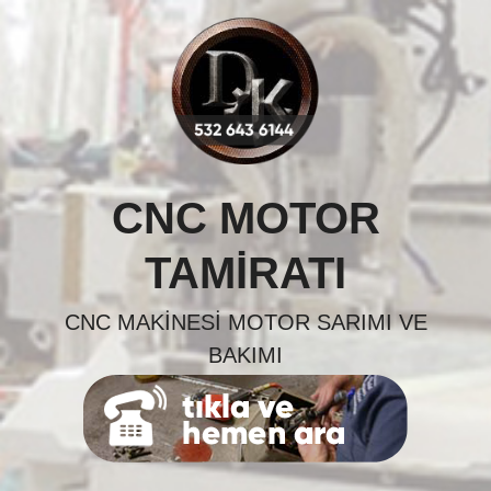
Skip
to
content
CNC MOTOR
TAMIRATI
CNC MAKINESI MOTOR SARIMI VE
BAKIMI