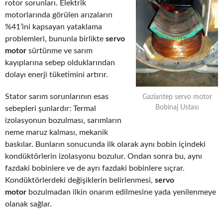
rotor sorunları. Elektrik
motorlarında görülen arızaların
%41’ini kapsayan yataklama
problemleri, bununla birlikte
servo
motor
sürtünme ve sarım
kayıplarına sebep olduklarından
dolayı enerji tüketimini artırır.
Stator sarım sorunlarının esas
Gaziantep servo motor
Bobinaj Ustası
sebepleri şunlardır: Termal
izolasyonun bozulması, sarımların
neme maruz kalması, mekanik
baskılar. Bunların sonucunda ilk olarak aynı bobin içindeki
kondüktörlerin izolasyonu bozulur. Ondan sonra bu, aynı
fazdaki bobinlere ve de ayrı fazdaki bobinlere sıçrar.
Kondüktörlerdeki değişiklerin belirlenmesi,
servo
motor
bozulmadan ilkin onarım edilmesine yada yenilenmeye
olanak sağlar.