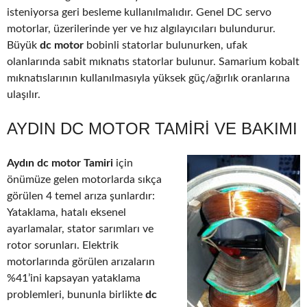
isteniyorsa geri besleme kullanılmalıdır. Genel DC servo
motorlar, üzerilerinde yer ve hız algılayıcıları bulundurur.
Büyük
dc motor
bobinli statorlar bulunurken, ufak
olanlarında sabit mıknatıs statorlar bulunur. Samarium kobalt
mıknatıslarının kullanılmasıyla yüksek güç/ağırlık oranlarına
ulaşılır.
AYDIN DC MOTOR TAMIRI VE BAKIMI
Aydın dc motor Tamiri
için
önümüze gelen motorlarda sıkça
görülen 4 temel arıza şunlardır:
Yataklama, hatalı eksenel
ayarlamalar, stator sarımları ve
rotor sorunları. Elektrik
motorlarında görülen arızaların
%41’ini kapsayan yataklama
problemleri, bununla birlikte
dc