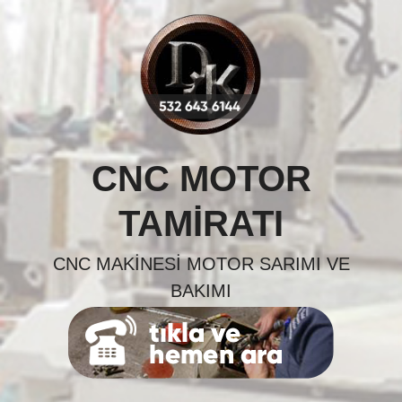
Skip
to
content
CNC MOTOR
TAMIRATI
CNC MAKINESI MOTOR SARIMI VE
BAKIMI