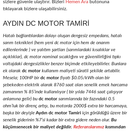
sizlere güvenle ulaştırır. Bizleri
Hemen Ara
butonuna
tıklayarak bizlere ulaşabilirsiniz.
AYDIN DC MOTOR TAMIRI
Hatalı bağlantılardan dolayı oluşan dengesiz empedans, hatalı
sarım teknikleri (hem yeni dc motor için hem de onarım
edilenlerinde ) ve yalıtım şartları (sarımlardaki kısalıklar ve
açıklıklar), dc motor nominal sıcaklığını ve güvenilirliğini tıpkı
voltajdaki dengesizlikler benzer biçimde etkileyebilirler. Bunlara
ek olarak
dc motor
kullanım maliyeti süratli şekilde artabilir.
Mesela; 100HP bir
dc motor
fiyatı $0.05/kWh olan bir
şebekeden elektrik alarak 8760 saat olan senelik emek harcama
zamanının % 85’inde kullanılıyor ( bir yılda 7446 saat çalışıyor
anlamına gelir) bu
dc motor
sarımlarında bir fazındaki 0.5
ohm’luk bir direnç artışı, bu motorda 2000$ extra bir harcamaya,
başka bir deyişle
Aydın dc motor Tamiri
için görüldüğü üzere bir
senelik giderinin %7’si kadar bir extra gidere neden olur.
Bu
küçümsenecek bir maliyet değildir.
Referanslarımız
kısmından