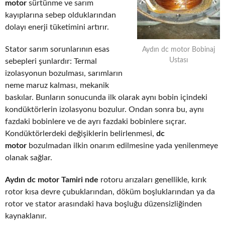
motor
sürtünme ve sarım
kayıplarına sebep olduklarından
dolayı enerji tüketimini artırır.
Stator sarım sorunlarının esas
Aydın dc motor Bobinaj
Ustası
sebepleri şunlardır: Termal
izolasyonun bozulması, sarımların
neme maruz kalması, mekanik
baskılar. Bunların sonucunda ilk olarak aynı bobin içindeki
kondüktörlerin izolasyonu bozulur. Ondan sonra bu, aynı
fazdaki bobinlere ve de ayrı fazdaki bobinlere sıçrar.
Kondüktörlerdeki değişiklerin belirlenmesi,
dc
motor
bozulmadan ilkin onarım edilmesine yada yenilenmeye
olanak sağlar.
Aydın dc motor Tamiri nde
rotoru arızaları genellikle, kırık
rotor kısa devre çubuklarından, döküm boşluklarından ya da
rotor ve stator arasındaki hava boşluğu düzensizliğinden
kaynaklanır.