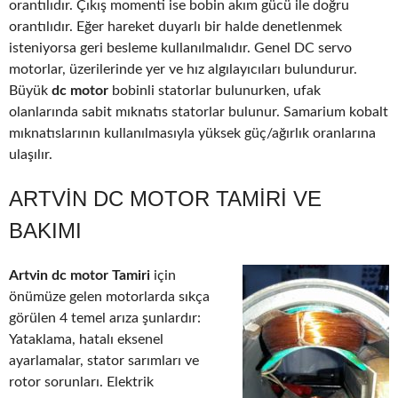
orantılıdır. Çıkış momenti ise bobin akım gücü ile doğru
orantılıdır. Eğer hareket duyarlı bir halde denetlenmek
isteniyorsa geri besleme kullanılmalıdır. Genel DC servo
motorlar, üzerilerinde yer ve hız algılayıcıları bulundurur.
Büyük
dc motor
bobinli statorlar bulunurken, ufak
olanlarında sabit mıknatıs statorlar bulunur. Samarium kobalt
mıknatıslarının kullanılmasıyla yüksek güç/ağırlık oranlarına
ulaşılır.
ARTVIN DC MOTOR TAMIRI VE
BAKIMI
Artvin dc motor Tamiri
için
önümüze gelen motorlarda sıkça
görülen 4 temel arıza şunlardır:
Yataklama, hatalı eksenel
ayarlamalar, stator sarımları ve
rotor sorunları. Elektrik