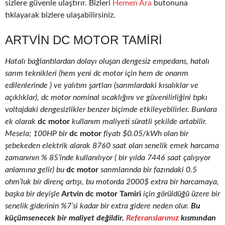
sizlere güvenle ulaştırır. Bizleri
Hemen Ara
butonuna
tıklayarak bizlere ulaşabilirsiniz.
ARTVIN DC MOTOR TAMIRI
Hatalı bağlantılardan dolayı oluşan dengesiz empedans, hatalı
sarım teknikleri (hem yeni dc motor için hem de onarım
edilenlerinde ) ve yalıtım şartları (sarımlardaki kısalıklar ve
açıklıklar), dc motor nominal sıcaklığını ve güvenilirliğini tıpkı
voltajdaki dengesizlikler benzer biçimde etkileyebilirler. Bunlara
ek olarak
dc motor
kullanım maliyeti süratli şekilde artabilir.
Mesela; 100HP bir
dc motor
fiyatı $0.05/kWh olan bir
şebekeden elektrik alarak 8760 saat olan senelik emek harcama
zamanının % 85’inde kullanılıyor ( bir yılda 7446 saat çalışıyor
anlamına gelir) bu
dc motor
sarımlarında bir fazındaki 0.5
ohm’luk bir direnç artışı, bu motorda 2000$ extra bir harcamaya,
başka bir deyişle
Artvin dc motor Tamiri
için görüldüğü üzere bir
senelik giderinin %7’si kadar bir extra gidere neden olur.
Bu
küçümsenecek bir maliyet değildir.
Referanslarımız
kısmından