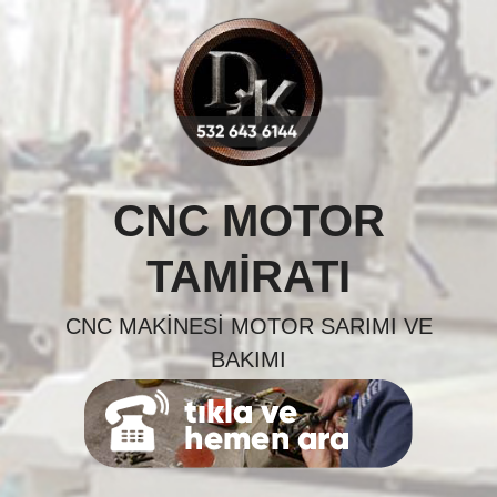
Skip
to
content
CNC MOTOR
TAMIRATI
CNC MAKINESI MOTOR SARIMI VE
BAKIMI