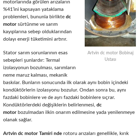
motorlarında görülen arızaların
%41’ini kapsayan yataklama
problemleri, bununla birlikte
dc
motor
sürtünme ve sarım
kayıplarına sebep olduklarından
dolayı enerji tüketimini artırır.
Stator sarım sorunlarının esas
Artvin dc motor Bobinaj
Ustası
sebepleri şunlardır: Termal
izolasyonun bozulması, sarımların
neme maruz kalması, mekanik
baskılar. Bunların sonucunda ilk olarak aynı bobin içindeki
kondüktörlerin izolasyonu bozulur. Ondan sonra bu, aynı
fazdaki bobinlere ve de ayrı fazdaki bobinlere sıçrar.
Kondüktörlerdeki değişiklerin belirlenmesi,
dc
motor
bozulmadan ilkin onarım edilmesine yada yenilenmeye
olanak sağlar.
Artvin dc motor Tamiri nde
rotoru arızaları genellikle, kırık