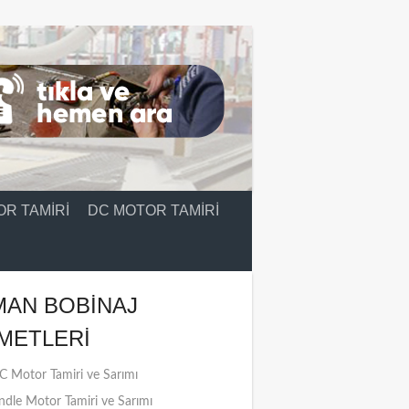
R TAMIRI
DC MOTOR TAMIRI
MAN BOBINAJ
METLERI
 Motor Tamiri ve Sarımı
ndle Motor Tamiri ve Sarımı