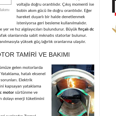
voltajla doğru orantılıdır. Çıkış momenti ise
Bakımı
bobin akım gücü ile doğru orantılıdır. Eğer
hareket duyarlı bir halde denetlenmek
isteniyorsa geri besleme kullanılmalıdır.
 yer ve hız algılayıcıları bulundurur. Büyük
fırçalı dc
ufak olanlarında sabit mıknatıs statorlar bulunur.
nılmasıyla yüksek güç/ağırlık oranlarına ulaşılır.
OTOR TAMIRI VE BAKIMI
ümüze gelen motorlarda
: Yataklama, hatalı eksenel
 sorunları. Elektrik
’ini kapsayan yataklama
 dc motor
sürtünme ve
 dolayı enerji tüketimini