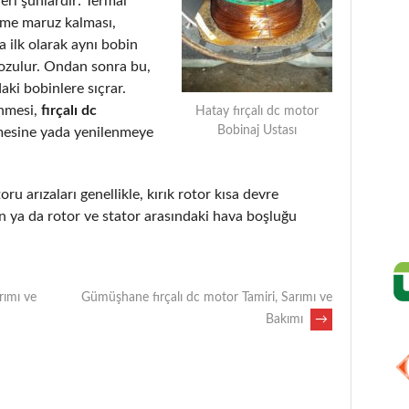
eri şunlardır: Termal
eme maruz kalması,
 ilk olarak aynı bobin
bozulur. Ondan sonra bu,
aki bobinlere sıçrar.
enmesi,
fırçalı dc
Hatay fırçalı dc motor
Bobinaj Ustası
mesine yada yenilenmeye
oru arızaları genellikle, kırık rotor kısa devre
 ya da rotor ve stator arasındaki hava boşluğu
rımı ve
Gümüşhane fırçalı dc motor Tamiri, Sarımı ve
Bakımı
→