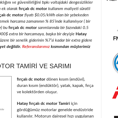
klığını ve güvenilirliğini tıpkı voltajdaki dengesizlikler
a ek olarak
fırçalı dc motor
kullanım maliyeti süratli
çalı dc motor
fiyatı $0.05/kWh olan bir şebekeden
 emek harcama zamanının % 85’inde kullanılıyor ( bir
r) bu
fırçalı dc motor
sarımlarında bir fazındaki 0.5
2000$ extra bir harcamaya, başka bir deyişle
Hatay
üzere bir senelik giderinin %7’si kadar bir extra gidere
et değildir.
Referanslarımız
kısmından müşterimiz
OTOR TAMIRI VE SARIMI
fırçalı dc motor
dönen kısım (endüvi),
duran kısım (endüktör), yatak, kapak, fırça
ve kolektörden oluşur.
Hatay fırçalı dc motor Tamiri
için
gördüğümüz motorlar genelde endüstride
kullanılır. Motorun dairesel hızı uygulanan