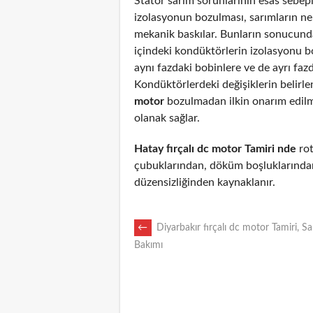
Stator sarım sorunlarının esas sebepl
izolasyonun bozulması, sarımların n
mekanik baskılar. Bunların sonucunda
içindeki kondüktörlerin izolasyonu 
aynı fazdaki bobinlere ve de ayrı fazd
Kondüktörlerdeki değişiklerin belirl
motor
bozulmadan ilkin onarım edil
olanak sağlar.
Hatay fırçalı dc motor Tamiri nde
rot
çubuklarından, döküm boşluklarından
düzensizliğinden kaynaklanır.
POST
←
Diyarbakır fırçalı dc motor Tamiri, Sa
Bakımı
NAVIGATION