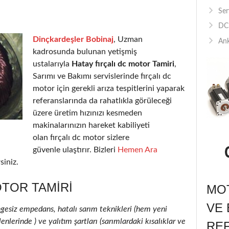
Ser
DC 
Dinçkardeşler Bobinaj
, Uzman
Ank
kadrosunda bulunan yetişmiş
ustalarıyla
Hatay fırçalı dc motor Tamiri
,
Sarımı ve Bakımı servislerinde fırçalı dc
motor için gerekli arıza tespitlerini yaparak
referanslarında da rahatlıkla görüleceği
üzere üretim hızınızı kesmeden
makinalarınızın hareket kabiliyeti
olan fırçalı dc motor sizlere
güvenle ulaştırır. Bizleri
Hemen Ara
siniz.
OTOR TAMIRI
MOT
VE 
ngesiz empedans, hatalı sarım teknikleri (hem yeni
enlerinde ) ve yalıtım şartları (sarımlardaki kısalıklar ve
RE