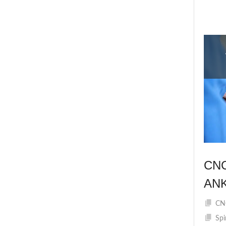
CN
AN
CNC
Spi