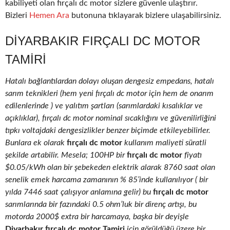
kabiliyeti olan fırçalı dc motor sizlere güvenle ulaştırır.
Bizleri
Hemen Ara
butonuna tıklayarak bizlere ulaşabilirsiniz.
DIYARBAKIR FIRÇALI DC MOTOR
TAMIRI
Hatalı bağlantılardan dolayı oluşan dengesiz empedans, hatalı
sarım teknikleri (hem yeni fırçalı dc motor için hem de onarım
edilenlerinde ) ve yalıtım şartları (sarımlardaki kısalıklar ve
açıklıklar), fırçalı dc motor nominal sıcaklığını ve güvenilirliğini
tıpkı voltajdaki dengesizlikler benzer biçimde etkileyebilirler.
Bunlara ek olarak
fırçalı dc motor
kullanım maliyeti süratli
şekilde artabilir. Mesela; 100HP bir
fırçalı dc motor
fiyatı
$0.05/kWh olan bir şebekeden elektrik alarak 8760 saat olan
senelik emek harcama zamanının % 85’inde kullanılıyor ( bir
yılda 7446 saat çalışıyor anlamına gelir) bu
fırçalı dc motor
sarımlarında bir fazındaki 0.5 ohm’luk bir direnç artışı, bu
motorda 2000$ extra bir harcamaya, başka bir deyişle
Diyarbakır fırçalı dc motor Tamiri
için görüldüğü üzere bir