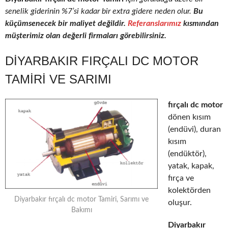
senelik giderinin %7’si kadar bir extra gidere neden olur.
Bu
küçümsenecek bir maliyet değildir.
Referanslarımız
kısmından
müşterimiz olan değerli firmaları görebilirsiniz.
DIYARBAKIR FIRÇALI DC MOTOR
TAMIRI VE SARIMI
fırçalı dc motor
dönen kısım
(endüvi), duran
kısım
(endüktör),
yatak, kapak,
fırça ve
kolektörden
Diyarbakır fırçalı dc motor Tamiri, Sarımı ve
oluşur.
Bakımı
Diyarbakır