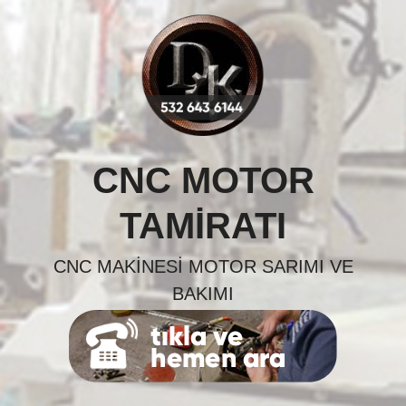
Skip
to
content
CNC MOTOR
TAMIRATI
CNC MAKINESI MOTOR SARIMI VE
BAKIMI