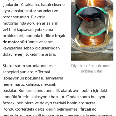
şunlardır: Yataklama, hatalı eksenel
ayarlamalar, stator sarımları ve
rotor sorunları. Elektrik
motorlarında görülen arızaların
%41’ini kapsayan yataklama
problemleri, bununla birlikte
fırçalı
dc motor
sürtünme ve sarım
kayıplarına sebep olduklarından
dolayı enerji tüketimini artırır.
Stator sarım sorunlarının esas
Diyarbakır fırçalı dc motor
Bobinaj Ustası
sebepleri şunlardır: Termal
izolasyonun bozulması, sarımların
neme maruz kalması, mekanik
baskılar. Bunların sonucunda ilk olarak aynı bobin içindeki
kondüktörlerin izolasyonu bozulur. Ondan sonra bu, aynı
fazdaki bobinlere ve de ayrı fazdaki bobinlere sıçrar.
Kondüktörlerdeki değişiklerin belirlenmesi,
fırçalı dc
motor
bozulmadan ilkin onarım edilmesine yada yenilenmeye