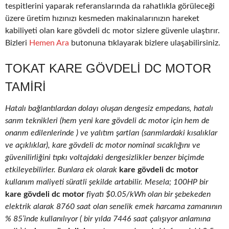
tespitlerini yaparak referanslarında da rahatlıkla görüleceği
üzere üretim hızınızı kesmeden makinalarınızın hareket
kabiliyeti olan kare gövdeli dc motor sizlere güvenle ulaştırır.
Bizleri
Hemen Ara
butonuna tıklayarak bizlere ulaşabilirsiniz.
TOKAT KARE GÖVDELI DC MOTOR
TAMIRI
Hatalı bağlantılardan dolayı oluşan dengesiz empedans, hatalı
sarım teknikleri (hem yeni kare gövdeli dc motor için hem de
onarım edilenlerinde ) ve yalıtım şartları (sarımlardaki kısalıklar
ve açıklıklar), kare gövdeli dc motor nominal sıcaklığını ve
güvenilirliğini tıpkı voltajdaki dengesizlikler benzer biçimde
etkileyebilirler. Bunlara ek olarak
kare gövdeli dc motor
kullanım maliyeti süratli şekilde artabilir. Mesela; 100HP bir
kare gövdeli dc motor
fiyatı $0.05/kWh olan bir şebekeden
elektrik alarak 8760 saat olan senelik emek harcama zamanının
% 85’inde kullanılıyor ( bir yılda 7446 saat çalışıyor anlamına