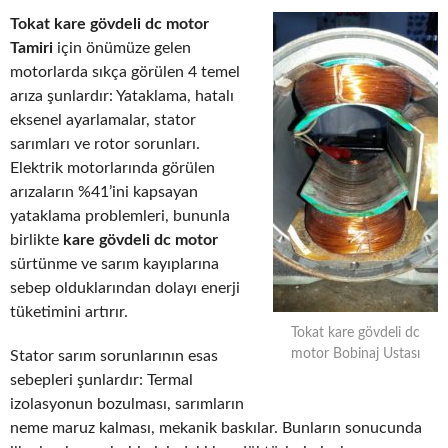
Tokat kare gövdeli dc motor
Tamiri
için önümüze gelen
motorlarda sıkça görülen 4 temel
arıza şunlardır: Yataklama, hatalı
eksenel ayarlamalar, stator
sarımları ve rotor sorunları.
Elektrik motorlarında görülen
arızaların %41’ini kapsayan
yataklama problemleri, bununla
birlikte
kare gövdeli dc motor
sürtünme ve sarım kayıplarına
sebep olduklarından dolayı enerji
tüketimini artırır.
Tokat kare gövdeli dc
motor Bobinaj Ustası
Stator sarım sorunlarının esas
sebepleri şunlardır: Termal
izolasyonun bozulması, sarımların
neme maruz kalması, mekanik baskılar. Bunların sonucunda