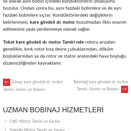
ilk olarak aynı bobin içindeki kondüktörlerin izolasyonu
bozulur. Ondan sonra bu, aynı fazdaki bobinlere ve de ayrı
fazdaki bobinlere sıçrar. Kondüktörlerdeki değişiklerin
belirlenmesi,
kare gövdeli dc motor
bozulmadan ilkin onarım
edilmesine yada yenilenmeye olanak sağlar.
Tokat kare gövdeli dc motor Tamiri nde
rotoru arızaları
genellikle, kırık rotor kısa devre çubuklarından, döküm
boşluklarından ya da rotor ve stator arasındaki hava boşluğu
düzensizliğinden kaynaklanır.
POST
←
Sinop kare gövdeli dc motor
Tekirdağ kare gövdeli dc motor
Tamiri, Sarımı ve Bakımı
→
Tamiri, Sarımı ve Bakımı
NAVIGATION
UZMAN BOBINAJ HIZMETLERI
CNC Motor Tamiri ve Sarımı
Spindle Motor Tamiri ve Sarımı