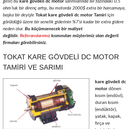
gelir) bu
kare gövdeli dc motor
sarımlarında bir fazındaki 0.5
ohm’luk bir direnç artışı, bu motorda 2000$ extra bir harcamaya,
başka bir deyişle
Tokat kare gövdeli dc motor Tamiri
için
görüldüğü üzere bir senelik giderinin %7’si kadar bir extra gidere
neden olur.
Bu küçümsenecek bir maliyet
değildir.
Referanslarımız
kısmından müşterimiz olan değerli
firmaları görebilirsiniz.
TOKAT KARE GÖVDELI DC MOTOR
TAMIRI VE SARIMI
kare gövdeli dc
motor
dönen
kısım (endüvi),
duran kısım
(endüktör),
yatak, kapak,
fırça ve