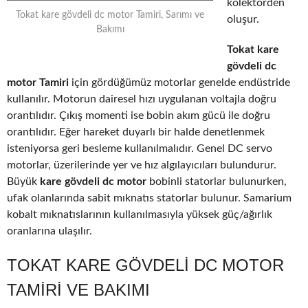
kolektörden
Tokat kare gövdeli dc motor Tamiri, Sarımı ve
oluşur.
Bakımı
Tokat kare
gövdeli dc
motor Tamiri
için gördüğümüz motorlar genelde endüstride
kullanılır. Motorun dairesel hızı uygulanan voltajla doğru
orantılıdır. Çıkış momenti ise bobin akım gücü ile doğru
orantılıdır. Eğer hareket duyarlı bir halde denetlenmek
isteniyorsa geri besleme kullanılmalıdır. Genel DC servo
motorlar, üzerilerinde yer ve hız algılayıcıları bulundurur.
Büyük
kare gövdeli dc motor
bobinli statorlar bulunurken,
ufak olanlarında sabit mıknatıs statorlar bulunur. Samarium
kobalt mıknatıslarının kullanılmasıyla yüksek güç/ağırlık
oranlarına ulaşılır.
TOKAT KARE GÖVDELI DC MOTOR
TAMIRI VE BAKIMI