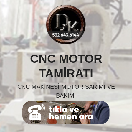
Skip
to
content
CNC MOTOR
TAMIRATI
CNC MAKINESI MOTOR SARIMI VE
BAKIMI