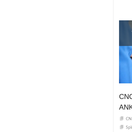
CN
AN
CNC
Spi