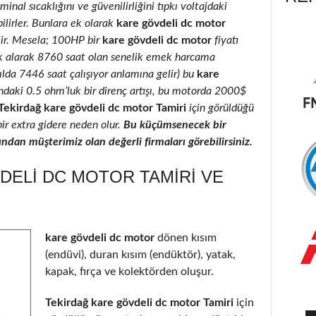
inal sıcaklığını ve güvenilirliğini tıpkı voltajdaki
ilirler. Bunlara ek olarak
kare gövdeli dc motor
ilir. Mesela; 100HP bir
kare gövdeli dc motor
fiyatı
k alarak 8760 saat olan senelik emek harcama
yılda 7446 saat çalışıyor anlamına gelir) bu
kare
ındaki 0.5 ohm’luk bir direnç artışı, bu motorda 2000$
Tekirdağ kare gövdeli dc motor Tamiri
için görüldüğü
bir extra gidere neden olur.
Bu küçümsenecek bir
ndan müşterimiz olan değerli firmaları görebilirsiniz.
DELI DC MOTOR TAMIRI VE
kare gövdeli dc motor
dönen kısım
(endüvi), duran kısım (endüktör), yatak,
kapak, fırça ve kolektörden oluşur.
Tekirdağ kare gövdeli dc motor Tamiri
için