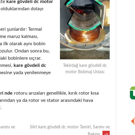
kte
kare gövdeli dc motor
 olduklarından dolayı
eri şunlardır: Termal
eme maruz kalması,
 ilk olarak aynı bobin
bozulur. Ondan sonra bu,
aki bobinlere sıçrar.
enmesi,
kare gövdeli dc
Tekirdağ kare gövdeli dc
motor Bobinaj Ustası
mesine yada yenilenmeye
ri nde
rotoru arızaları genellikle, kırık rotor kısa
rından ya da rotor ve stator arasındaki hava
.
Sarımı ve
Siirt kare gövdeli dc motor Tamiri, Sarımı ve
Bakımı
→