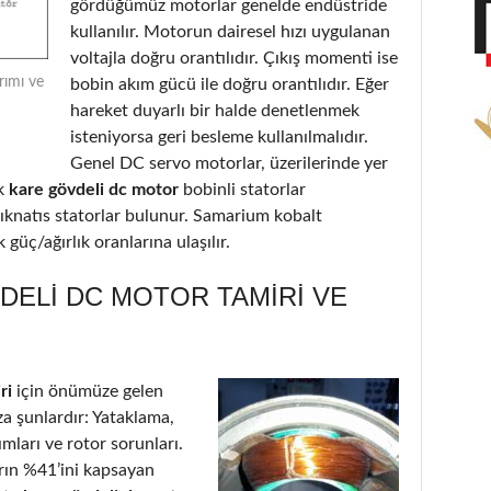
gördüğümüz motorlar genelde endüstride
kullanılır. Motorun dairesel hızı uygulanan
voltajla doğru orantılıdır. Çıkış momenti ise
rımı ve
bobin akım gücü ile doğru orantılıdır. Eğer
hareket duyarlı bir halde denetlenmek
isteniyorsa geri besleme kullanılmalıdır.
Genel DC servo motorlar, üzerilerinde yer
k
kare gövdeli dc motor
bobinli statorlar
ıknatıs statorlar bulunur. Samarium kobalt
güç/ağırlık oranlarına ulaşılır.
DELI DC MOTOR TAMIRI VE
ri
için önümüze gelen
a şunlardır: Yataklama,
ımları ve rotor sorunları.
arın %41’ini kapsayan