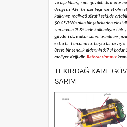
ve açıklıklar), kare gövdeli dc motor nom
dengesizlikler benzer biçimde etkileyeb
kullanım maliyeti süratli şekilde artab
$0.05/kWh olan bir şebekeden elektri
zamanının % 85’inde kullanılıyor ( bir 
gövdeli dc motor
sarımlarında bir faz
extra bir harcamaya, başka bir deyişle
üzere bir senelik giderinin %7’si kadar 
maliyet değildir.
Referanslarımız
kısmı
TEKIRDAĞ KARE GÖV
SARIMI