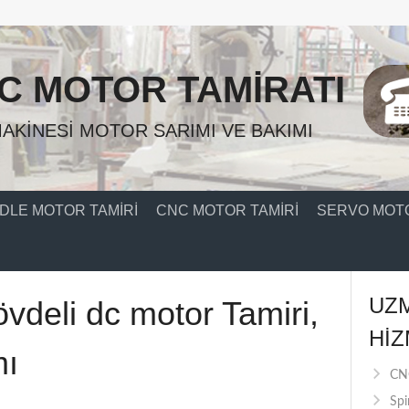
C MOTOR TAMIRATI
AKINESI MOTOR SARIMI VE BAKIMI
DLE MOTOR TAMIRI
CNC MOTOR TAMIRI
SERVO MOTO
UZ
vdeli dc motor Tamiri,
HIZ
mı
CNC
Spi