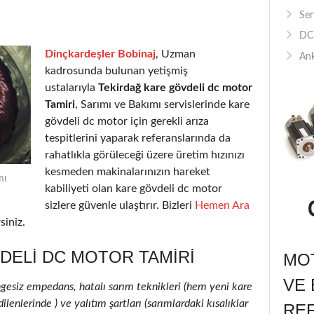
Ser
DC 
Dinçkardeşler Bobinaj
, Uzman
Ank
kadrosunda bulunan yetişmiş
ustalarıyla
Tekirdağ kare gövdeli dc motor
Tamiri
, Sarımı ve Bakımı servislerinde kare
gövdeli dc motor için gerekli arıza
tespitlerini yaparak referanslarında da
rahatlıkla görüleceği üzere üretim hızınızı
kesmeden makinalarınızın hareket
mı
kabiliyeti olan kare gövdeli dc motor
sizlere güvenle ulaştırır. Bizleri
Hemen Ara
siniz.
DELI DC MOTOR TAMIRI
MOT
VE 
ngesiz empedans, hatalı sarım teknikleri (hem yeni kare
enlerinde ) ve yalıtım şartları (sarımlardaki kısalıklar
RE