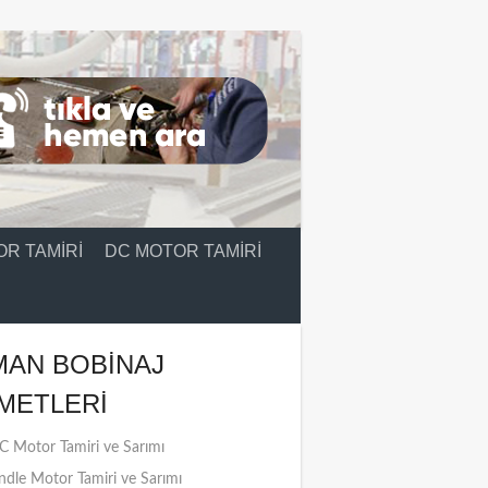
R TAMIRI
DC MOTOR TAMIRI
MAN BOBINAJ
METLERI
 Motor Tamiri ve Sarımı
ndle Motor Tamiri ve Sarımı