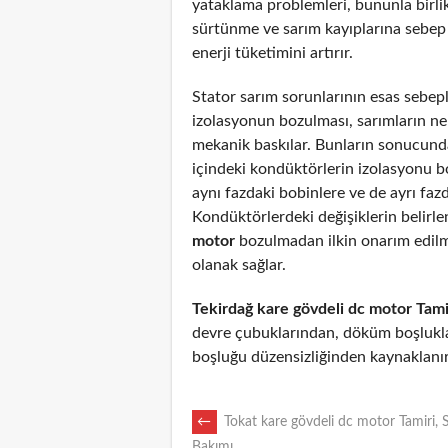
yataklama problemleri, bununla birli
sürtünme ve sarım kayıplarına sebep
enerji tüketimini artırır.
Stator sarım sorunlarının esas sebepl
izolasyonun bozulması, sarımların n
mekanik baskılar. Bunların sonucunda
içindeki kondüktörlerin izolasyonu 
aynı fazdaki bobinlere ve de ayrı fazd
Kondüktörlerdeki değişiklerin belirl
motor
bozulmadan ilkin onarım edil
olanak sağlar.
Tekirdağ kare gövdeli dc motor Tami
devre çubuklarından, döküm boşlukla
boşluğu düzensizliğinden kaynaklanır
POST
←
Tokat kare gövdeli dc motor Tamiri, 
Bakımı