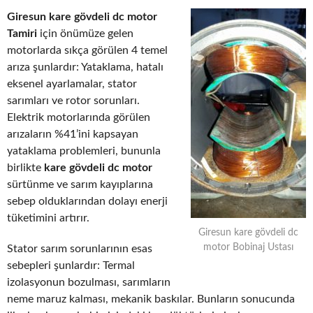
Giresun kare gövdeli dc motor
Tamiri
için önümüze gelen
motorlarda sıkça görülen 4 temel
arıza şunlardır: Yataklama, hatalı
eksenel ayarlamalar, stator
sarımları ve rotor sorunları.
Elektrik motorlarında görülen
arızaların %41’ini kapsayan
yataklama problemleri, bununla
birlikte
kare gövdeli dc motor
sürtünme ve sarım kayıplarına
sebep olduklarından dolayı enerji
tüketimini artırır.
Giresun kare gövdeli dc
motor Bobinaj Ustası
Stator sarım sorunlarının esas
sebepleri şunlardır: Termal
izolasyonun bozulması, sarımların
neme maruz kalması, mekanik baskılar. Bunların sonucunda