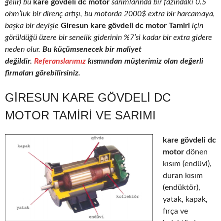
gelir) bu
kare gövdeli dc motor
sarımlarında bir fazındaki 0.5
ohm’luk bir direnç artışı, bu motorda 2000$ extra bir harcamaya,
başka bir deyişle
Giresun kare gövdeli dc motor Tamiri
için
görüldüğü üzere bir senelik giderinin %7’si kadar bir extra gidere
neden olur.
Bu küçümsenecek bir maliyet
değildir.
Referanslarımız
kısmından müşterimiz olan değerli
firmaları görebilirsiniz.
GIRESUN KARE GÖVDELI DC
MOTOR TAMIRI VE SARIMI
kare gövdeli dc
motor
dönen
kısım (endüvi),
duran kısım
(endüktör),
yatak, kapak,
fırça ve