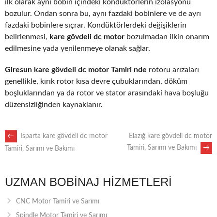
ilk olarak aynı bobin içindeki kondüktörlerin izolasyonu
bozulur. Ondan sonra bu, aynı fazdaki bobinlere ve de ayrı
fazdaki bobinlere sıçrar. Kondüktörlerdeki değişiklerin
belirlenmesi,
kare gövdeli dc motor
bozulmadan ilkin onarım
edilmesine yada yenilenmeye olanak sağlar.
Giresun kare gövdeli dc motor Tamiri nde
rotoru arızaları
genellikle, kırık rotor kısa devre çubuklarından, döküm
boşluklarından ya da rotor ve stator arasındaki hava boşluğu
düzensizliğinden kaynaklanır.
POST
←
Isparta kare gövdeli dc motor
Elazığ kare gövdeli dc motor
Tamiri, Sarımı ve Bakımı
→
Tamiri, Sarımı ve Bakımı
NAVIGATION
UZMAN BOBINAJ HIZMETLERI
CNC Motor Tamiri ve Sarımı
Spindle Motor Tamiri ve Sarımı