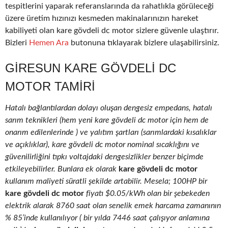
tespitlerini yaparak referanslarında da rahatlıkla görüleceği
üzere üretim hızınızı kesmeden makinalarınızın hareket
kabiliyeti olan kare gövdeli dc motor sizlere güvenle ulaştırır.
Bizleri
Hemen Ara
butonuna tıklayarak bizlere ulaşabilirsiniz.
GIRESUN KARE GÖVDELI DC
MOTOR TAMIRI
Hatalı bağlantılardan dolayı oluşan dengesiz empedans, hatalı
sarım teknikleri (hem yeni kare gövdeli dc motor için hem de
onarım edilenlerinde ) ve yalıtım şartları (sarımlardaki kısalıklar
ve açıklıklar), kare gövdeli dc motor nominal sıcaklığını ve
güvenilirliğini tıpkı voltajdaki dengesizlikler benzer biçimde
etkileyebilirler. Bunlara ek olarak
kare gövdeli dc motor
kullanım maliyeti süratli şekilde artabilir. Mesela; 100HP bir
kare gövdeli dc motor
fiyatı $0.05/kWh olan bir şebekeden
elektrik alarak 8760 saat olan senelik emek harcama zamanının
% 85’inde kullanılıyor ( bir yılda 7446 saat çalışıyor anlamına