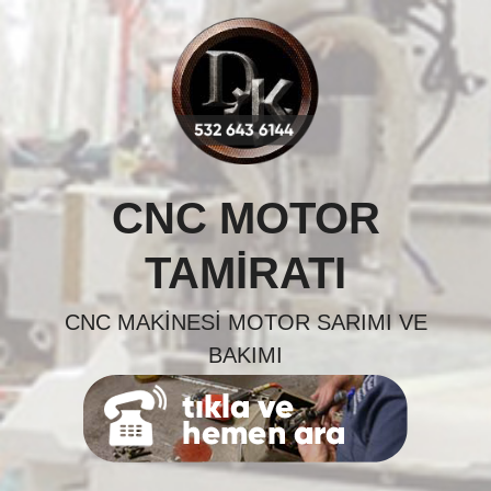
Skip
to
content
CNC MOTOR
TAMIRATI
CNC MAKINESI MOTOR SARIMI VE
BAKIMI