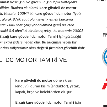
inal sıcaklığını ve güvenilirliğini tıpkı voltajdaki
ilirler. Bunlara ek olarak
kare gövdeli dc motor
ilir. Mesela; 100HP bir
kare gövdeli dc motor
fiyatı
k alarak 8760 saat olan senelik emek harcama
yılda 7446 saat çalışıyor anlamına gelir) bu
kare
ındaki 0.5 ohm’luk bir direnç artışı, bu motorda 2000$
Elazığ kare gövdeli dc motor Tamiri
için görüldüğü
bir extra gidere neden olur.
Bu küçümsenecek bir
ndan müşterimiz olan değerli firmaları görebilirsiniz.
I DC MOTOR TAMIRI VE
kare gövdeli dc motor
dönen kısım
(endüvi), duran kısım (endüktör), yatak,
kapak, fırça ve kolektörden oluşur.
Elazığ kare gövdeli dc motor Tamiri
için