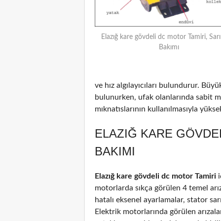
Elazığ kare gövdeli dc motor Tamiri, Sar
Bakımı
ve hız algılayıcıları bulundurur. Büyü
bulunurken, ufak olanlarında sabit m
mıknatıslarının kullanılmasıyla yüksek 
ELAZIĞ KARE GÖVDEL
BAKIMI
Elazığ kare gövdeli dc motor Tamiri
i
motorlarda sıkça görülen 4 temel arız
hatalı eksenel ayarlamalar, stator sar
Elektrik motorlarında görülen arızal