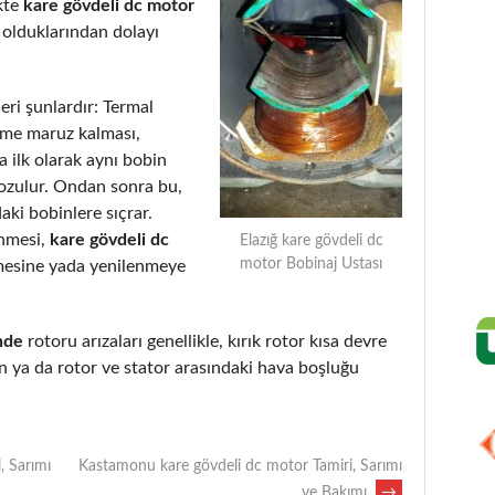
kte
kare gövdeli dc motor
 olduklarından dolayı
eri şunlardır: Termal
eme maruz kalması,
 ilk olarak aynı bobin
bozulur. Ondan sonra bu,
aki bobinlere sıçrar.
enmesi,
kare gövdeli dc
Elazığ kare gövdeli dc
motor Bobinaj Ustası
mesine yada yenilenmeye
nde
rotoru arızaları genellikle, kırık rotor kısa devre
 ya da rotor ve stator arasındaki hava boşluğu
, Sarımı
Kastamonu kare gövdeli dc motor Tamiri, Sarımı
ve Bakımı
→