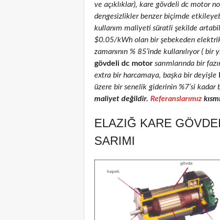
ve açıklıklar), kare gövdeli dc motor nom
dengesizlikler benzer biçimde etkileyeb
kullanım maliyeti süratli şekilde artab
$0.05/kWh olan bir şebekeden elektri
zamanının % 85’inde kullanılıyor ( bir 
gövdeli dc motor
sarımlarında bir faz
extra bir harcamaya, başka bir deyişle
üzere bir senelik giderinin %7’si kadar 
maliyet değildir.
Referanslarımız
kısmı
ELAZIĞ KARE GÖVDEL
SARIMI