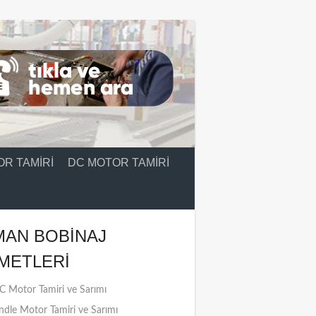
R TAMIRI
DC MOTOR TAMIRI
MAN BOBINAJ
METLERI
 Motor Tamiri ve Sarımı
ndle Motor Tamiri ve Sarımı