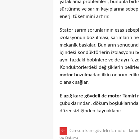
yataklama problemleri, bununla birli
sürtünme ve sarım kayıplarına sebep
enerji tüketimini artırır.
Stator sarım sorunlarının esas sebepl
izolasyonun bozulması, sarımların n
mekanik baskılar. Bunların sonucunda
içindeki kondüktörlerin izolasyonu 
aynı fazdaki bobinlere ve de ayrı fazd
Kondüktörlerdeki değişiklerin belirl
motor
bozulmadan ilkin onarım edil
olanak sağlar.
Elazığ kare gövdeli dc motor Tamiri 
çubuklarından, döküm boşluklarından
düzensizliğinden kaynaklanır.
POST
←
Giresun kare gövdeli dc motor Tamiri
ve Bakımı