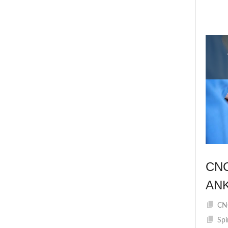
CN
AN
CNC
Spi