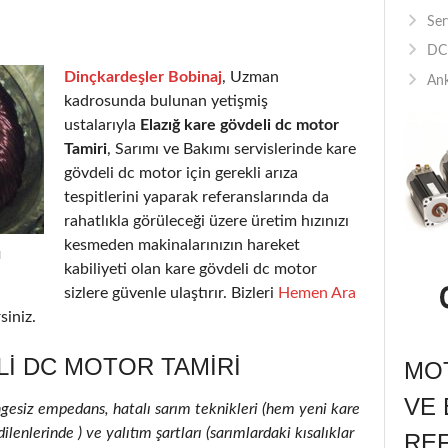
Ser
DC 
Dinçkardeşler Bobinaj
, Uzman
Ank
kadrosunda bulunan yetişmiş
ustalarıyla
Elazığ kare gövdeli dc motor
Tamiri
, Sarımı ve Bakımı servislerinde kare
gövdeli dc motor için gerekli arıza
tespitlerini yaparak referanslarında da
rahatlıkla görüleceği üzere üretim hızınızı
kesmeden makinalarınızın hareket
ı
kabiliyeti olan kare gövdeli dc motor
sizlere güvenle ulaştırır. Bizleri
Hemen Ara
siniz.
I DC MOTOR TAMIRI
MOT
VE 
ngesiz empedans, hatalı sarım teknikleri (hem yeni kare
enlerinde ) ve yalıtım şartları (sarımlardaki kısalıklar
RE