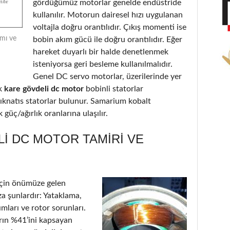
gördüğümüz motorlar genelde endüstride
kullanılır. Motorun dairesel hızı uygulanan
voltajla doğru orantılıdır. Çıkış momenti ise
ımı ve
bobin akım gücü ile doğru orantılıdır. Eğer
hareket duyarlı bir halde denetlenmek
isteniyorsa geri besleme kullanılmalıdır.
Genel DC servo motorlar, üzerilerinde yer
k
kare gövdeli dc motor
bobinli statorlar
ıknatıs statorlar bulunur. Samarium kobalt
güç/ağırlık oranlarına ulaşılır.
I DC MOTOR TAMIRI VE
çin önümüze gelen
a şunlardır: Yataklama,
ımları ve rotor sorunları.
arın %41’ini kapsayan