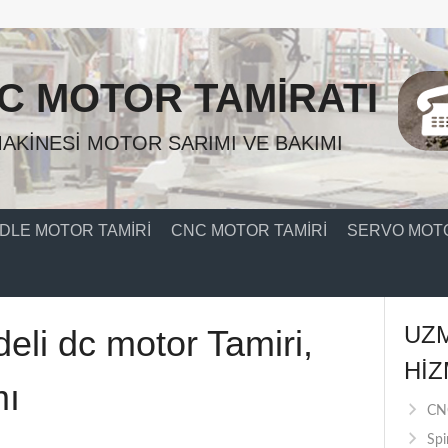
C MOTOR TAMIRATI
AKINESI MOTOR SARIMI VE BAKIMI
DLE MOTOR TAMIRI
CNC MOTOR TAMIRI
SERVO MOTO
UZ
eli dc motor Tamiri,
HIZ
mı
CNC
Spi