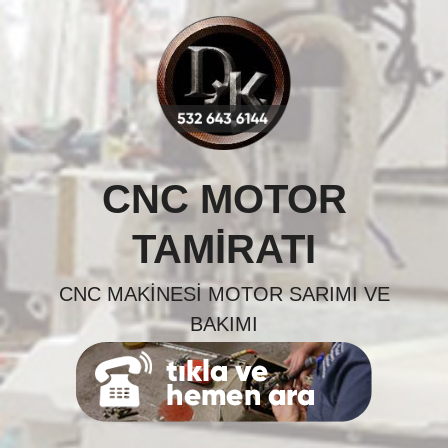
Skip
to
content
CNC MOTOR
TAMIRATI
CNC MAKINESI MOTOR SARIMI VE
BAKIMI