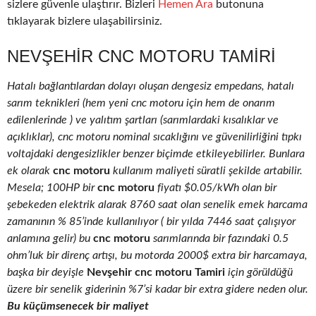
sizlere güvenle ulaştırır. Bizleri
Hemen Ara
butonuna
tıklayarak bizlere ulaşabilirsiniz.
NEVŞEHIR CNC MOTORU TAMIRI
Hatalı bağlantılardan dolayı oluşan dengesiz empedans, hatalı
sarım teknikleri (hem yeni cnc motoru için hem de onarım
edilenlerinde ) ve yalıtım şartları (sarımlardaki kısalıklar ve
açıklıklar), cnc motoru nominal sıcaklığını ve güvenilirliğini tıpkı
voltajdaki dengesizlikler benzer biçimde etkileyebilirler. Bunlara
ek olarak
cnc motoru
kullanım maliyeti süratli şekilde artabilir.
Mesela; 100HP bir
cnc motoru
fiyatı $0.05/kWh olan bir
şebekeden elektrik alarak 8760 saat olan senelik emek harcama
zamanının % 85’inde kullanılıyor ( bir yılda 7446 saat çalışıyor
anlamına gelir) bu
cnc motoru
sarımlarında bir fazındaki 0.5
ohm’luk bir direnç artışı, bu motorda 2000$ extra bir harcamaya,
başka bir deyişle
Nevşehir cnc motoru Tamiri
için görüldüğü
üzere bir senelik giderinin %7’si kadar bir extra gidere neden olur.
Bu küçümsenecek bir maliyet