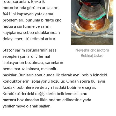
rotor sorunları. Elektrik
motorlarında görülen arızaların
%41’ini kapsayan yataklama
problemleri, bununla birlikte
cnc
motoru
sürtünme ve sarım
kayıplarına sebep olduklarından
dolayı enerji tüketimini artırır.
Stator sarım sorunlarının esas
Nevşehir cnc motoru
Bobinaj Ustası
sebepleri şunlardır: Termal
izolasyonun bozulması, sarımların
neme maruz kalması, mekanik
baskılar. Bunların sonucunda ilk olarak aynı bobin içindeki
kondüktörlerin izolasyonu bozulur. Ondan sonra bu, aynı
fazdaki bobinlere ve de ayrı fazdaki bobinlere sıçrar.
Kondüktörlerdeki değişiklerin belirlenmesi,
cnc
motoru
bozulmadan ilkin onarım edilmesine yada
yenilenmeye olanak sağlar.