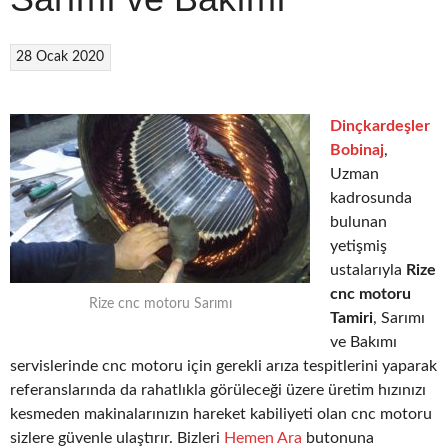
28 Ocak 2020
Dinçkardeşler
Bobinaj
,
Uzman
kadrosunda
bulunan
yetişmiş
ustalarıyla
Rize
cnc motoru
Rize cnc motoru Sarımı
Tamiri
, Sarımı
ve Bakımı
servislerinde cnc motoru için gerekli arıza tespitlerini yaparak
referanslarında da rahatlıkla görüleceği üzere üretim hızınızı
kesmeden makinalarınızın hareket kabiliyeti olan cnc motoru
sizlere güvenle ulaştırır. Bizleri
Hemen Ara
butonuna