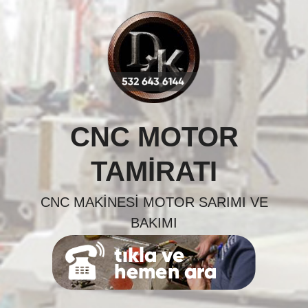
Skip
to
content
CNC MOTOR
TAMIRATI
CNC MAKINESI MOTOR SARIMI VE
BAKIMI