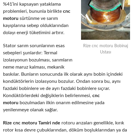
%41’ini kapsayan yataklama
problemleri, bununla birlikte
cnc
motoru
sürtünme ve sarım
kayıplarına sebep olduklarından
dolayı enerji tüketimini artırır.
Stator sarım sorunlarının esas
Rize cnc motoru Bobinaj
Ustası
sebepleri şunlardır: Termal
izolasyonun bozulması, sarımların
neme maruz kalması, mekanik
baskılar. Bunların sonucunda ilk olarak aynı bobin içindeki
kondüktörlerin izolasyonu bozulur. Ondan sonra bu, aynı
fazdaki bobinlere ve de ayrı fazdaki bobinlere sıçrar.
Kondüktörlerdeki değişiklerin belirlenmesi,
cnc
motoru
bozulmadan ilkin onarım edilmesine yada
yenilenmeye olanak sağlar.
Rize cnc motoru Tamiri nde
rotoru arızaları genellikle, kırık
rotor kısa devre çubuklarından, döküm boşluklarından ya da