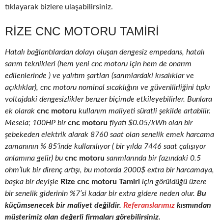
tıklayarak bizlere ulaşabilirsiniz.
RIZE CNC MOTORU TAMIRI
Hatalı bağlantılardan dolayı oluşan dengesiz empedans, hatalı
sarım teknikleri (hem yeni cnc motoru için hem de onarım
edilenlerinde ) ve yalıtım şartları (sarımlardaki kısalıklar ve
açıklıklar), cnc motoru nominal sıcaklığını ve güvenilirliğini tıpkı
voltajdaki dengesizlikler benzer biçimde etkileyebilirler. Bunlara
ek olarak
cnc motoru
kullanım maliyeti süratli şekilde artabilir.
Mesela; 100HP bir
cnc motoru
fiyatı $0.05/kWh olan bir
şebekeden elektrik alarak 8760 saat olan senelik emek harcama
zamanının % 85’inde kullanılıyor ( bir yılda 7446 saat çalışıyor
anlamına gelir) bu
cnc motoru
sarımlarında bir fazındaki 0.5
ohm’luk bir direnç artışı, bu motorda 2000$ extra bir harcamaya,
başka bir deyişle
Rize cnc motoru Tamiri
için görüldüğü üzere
bir senelik giderinin %7’si kadar bir extra gidere neden olur.
Bu
küçümsenecek bir maliyet değildir.
Referanslarımız
kısmından
müşterimiz olan değerli firmaları görebilirsiniz.