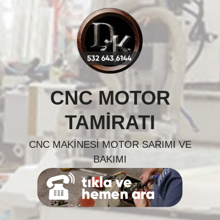
Skip
to
content
CNC MOTOR
TAMIRATI
CNC MAKINESI MOTOR SARIMI VE
BAKIMI