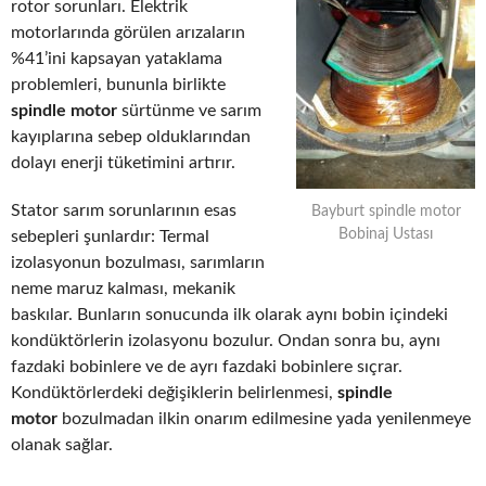
rotor sorunları. Elektrik
motorlarında görülen arızaların
%41’ini kapsayan yataklama
problemleri, bununla birlikte
spindle motor
sürtünme ve sarım
kayıplarına sebep olduklarından
dolayı enerji tüketimini artırır.
Stator sarım sorunlarının esas
Bayburt spindle motor
Bobinaj Ustası
sebepleri şunlardır: Termal
izolasyonun bozulması, sarımların
neme maruz kalması, mekanik
baskılar. Bunların sonucunda ilk olarak aynı bobin içindeki
kondüktörlerin izolasyonu bozulur. Ondan sonra bu, aynı
fazdaki bobinlere ve de ayrı fazdaki bobinlere sıçrar.
Kondüktörlerdeki değişiklerin belirlenmesi,
spindle
motor
bozulmadan ilkin onarım edilmesine yada yenilenmeye
olanak sağlar.