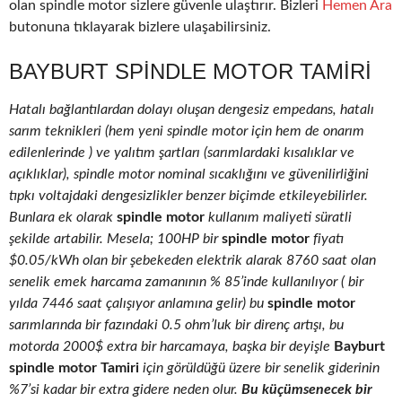
olan spindle motor sizlere güvenle ulaştırır. Bizleri
Hemen Ara
butonuna tıklayarak bizlere ulaşabilirsiniz.
BAYBURT SPINDLE MOTOR TAMIRI
Hatalı bağlantılardan dolayı oluşan dengesiz empedans, hatalı
sarım teknikleri (hem yeni spindle motor için hem de onarım
edilenlerinde ) ve yalıtım şartları (sarımlardaki kısalıklar ve
açıklıklar), spindle motor nominal sıcaklığını ve güvenilirliğini
tıpkı voltajdaki dengesizlikler benzer biçimde etkileyebilirler.
Bunlara ek olarak
spindle motor
kullanım maliyeti süratli
şekilde artabilir. Mesela; 100HP bir
spindle motor
fiyatı
$0.05/kWh olan bir şebekeden elektrik alarak 8760 saat olan
senelik emek harcama zamanının % 85’inde kullanılıyor ( bir
yılda 7446 saat çalışıyor anlamına gelir) bu
spindle motor
sarımlarında bir fazındaki 0.5 ohm’luk bir direnç artışı, bu
motorda 2000$ extra bir harcamaya, başka bir deyişle
Bayburt
spindle motor Tamiri
için görüldüğü üzere bir senelik giderinin
%7’si kadar bir extra gidere neden olur.
Bu küçümsenecek bir