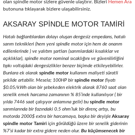
olan spindle motor sizlere güvenle ulaştırır. Bizleri
Hemen Ara
butonuna tıklayarak bizlere ulaşabilirsiniz.
AKSARAY SPINDLE MOTOR TAMIRI
Hatalı bağlantılardan dolayı oluşan dengesiz empedans, hatalı
sarım teknikleri (hem yeni spindle motor için hem de onarım
edilenlerinde ) ve yalıtım şartları (sarımlardaki kısalıklar ve
açıklıklar), spindle motor nominal sıcaklığını ve güvenilirliğini
tıpkı voltajdaki dengesizlikler benzer biçimde etkileyebilirler.
Bunlara ek olarak
spindle motor
kullanım maliyeti süratli
şekilde artabilir. Mesela; 100HP bir
spindle motor
fiyatı
$0.05/kWh olan bir şebekeden elektrik alarak 8760 saat olan
senelik emek harcama zamanının % 85’inde kullanılıyor ( bir
yılda 7446 saat çalışıyor anlamına gelir) bu
spindle motor
sarımlarında bir fazındaki 0.5 ohm’luk bir direnç artışı, bu
motorda 2000$ extra bir harcamaya, başka bir deyişle
Aksaray
spindle motor Tamiri
için görüldüğü üzere bir senelik giderinin
%7’si kadar bir extra gidere neden olur.
Bu küçümsenecek bir