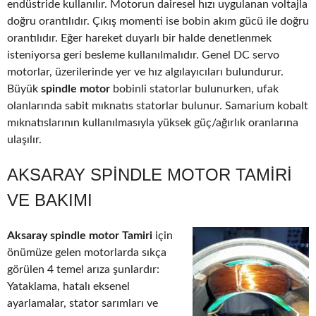
endüstride kullanılır. Motorun dairesel hızı uygulanan voltajla
doğru orantılıdır. Çıkış momenti ise bobin akım gücü ile doğru
orantılıdır. Eğer hareket duyarlı bir halde denetlenmek
isteniyorsa geri besleme kullanılmalıdır. Genel DC servo
motorlar, üzerilerinde yer ve hız algılayıcıları bulundurur.
Büyük
spindle motor
bobinli statorlar bulunurken, ufak
olanlarında sabit mıknatıs statorlar bulunur. Samarium kobalt
mıknatıslarının kullanılmasıyla yüksek güç/ağırlık oranlarına
ulaşılır.
AKSARAY SPINDLE MOTOR TAMIRI
VE BAKIMI
Aksaray spindle motor Tamiri
için
önümüze gelen motorlarda sıkça
görülen 4 temel arıza şunlardır:
Yataklama, hatalı eksenel
ayarlamalar, stator sarımları ve