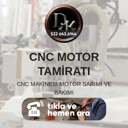
Skip
to
content
CNC MOTOR
TAMIRATI
CNC MAKINESI MOTOR SARIMI VE
BAKIMI