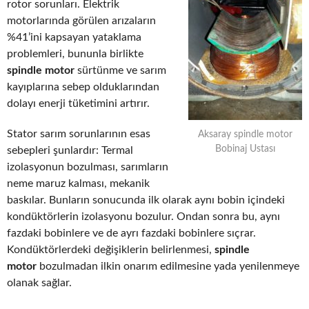
rotor sorunları. Elektrik
motorlarında görülen arızaların
%41’ini kapsayan yataklama
problemleri, bununla birlikte
spindle motor
sürtünme ve sarım
kayıplarına sebep olduklarından
dolayı enerji tüketimini artırır.
Stator sarım sorunlarının esas
Aksaray spindle motor
Bobinaj Ustası
sebepleri şunlardır: Termal
izolasyonun bozulması, sarımların
neme maruz kalması, mekanik
baskılar. Bunların sonucunda ilk olarak aynı bobin içindeki
kondüktörlerin izolasyonu bozulur. Ondan sonra bu, aynı
fazdaki bobinlere ve de ayrı fazdaki bobinlere sıçrar.
Kondüktörlerdeki değişiklerin belirlenmesi,
spindle
motor
bozulmadan ilkin onarım edilmesine yada yenilenmeye
olanak sağlar.