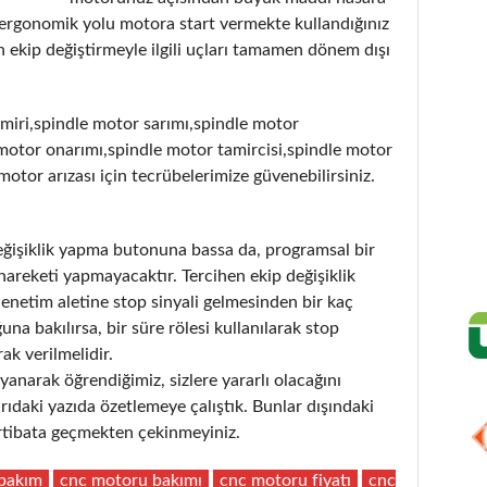
 ergonomik yolu motora start vermekte kullandığınız
 ekip değiştirmeyle ilgili uçları tamamen dönem dışı
miri,spindle motor sarımı,spindle motor
motor onarımı,spindle motor tamircisi,spindle motor
 motor arızası için tecrübelerimize güvenebilirsiniz.
değişiklik yapma butonuna bassa da, programsal bir
hareketi yapmayacaktır. Tercihen ekip değişiklik
denetim aletine stop sinyali gelmesinden bir kaç
a bakılırsa, bir süre rölesi kullanılarak stop
ak verilmelidir.
anarak öğrendiğimiz, sizlere yararlı olacağını
aki yazıda özetlemeye çalıştık. Bunlar dışındaki
 irtibata geçmekten çekinmeyiniz.
bakım
cnc motoru bakımı
cnc motoru fiyatı
cnc