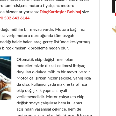
u tamircisi,cnc motoru fiyatı,cnc motoru
nda hizmet arıyorsanız
DinçKardeşler Bobinaj
size
90 532 643 6144
olduğu mühim bir mevzu vardır. Motora bağlı hız
 arıza verip motoru durduğunda tüm tezgah
şmadığı halde halen araç-gereç üstünde kesiyormuş
a birçok mekanik probleme neden olur.
Otomatik ekip değiştirmeli olan
modellerimizde dikkat edilmesi ihtiyaç
duyulan oldukca mühim bir mevzu vardır.
Motor çalışırken hiçbir şekilde, yanlışlıkla
da olsa, kullanıcı yada makine tarafınca
ekip değişiklik yapma sinyali
verilememelidir. Motor çalışırken ekip
değiştirmeye çalışılırsa hem kullanıcı
açısından yaşamsal çekince, hem de
motorunuz açısından büyük maddi hasara