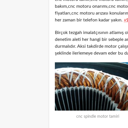
bakım,cnc motoru onarımı,cnc motor
fiyatları,cnc motoru arızası konuları
her zaman bir telefon kadar yakın.
+
Birçok tezgah imalatçısının atlamış 
denetim aleti her hangi bir sebeple
durmalıdır. Aksi takdirde motor çalı
şeklinde ilerlemeye devam eder bu d
cnc spindle motor tamiri