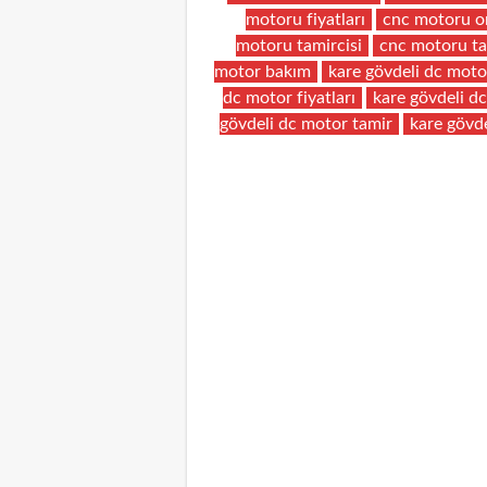
motoru fiyatları
cnc motoru o
motoru tamircisi
cnc motoru ta
motor bakım
kare gövdeli dc moto
dc motor fiyatları
kare gövdeli d
gövdeli dc motor tamir
kare gövde