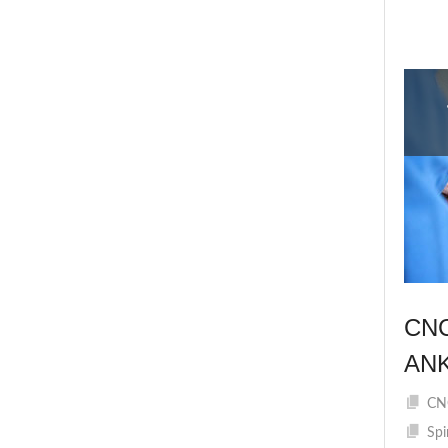
CN
AN
CNC
Spi