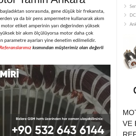
Ser
şladıktan sonrasında, gene düşük bir frekansta,
DC 
elerden ya da bir pens ampermetre kullanarak akım
Ank
motor etiket amperinin yarı değerinden yüksek
a yüksek bir akım ölçülüyorsa motor daha çok
in parametre ayarları yine denetim edilmelidir.
Referanslarımız
kısmından müşterimiz olan değerli
MOT
VE 
RE