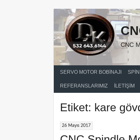
Skip
to
content
CN
CNC M
SERVO MOTOR BOBINAJI
SPIN
REFERANSLARIMIZ
İLETIŞIM
Etiket:
kare gövd
26 Mayıs 2017
CNC Spindle Mo