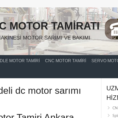
C MOTOR TAMIRATI
AKINESI MOTOR SARIMI VE BAKIMI
DLE MOTOR TAMIRI
CNC MOTOR TAMIRI
SERVO MOTO
UZ
eli dc motor sarımı
HIZ
CNC
tor Tamiri Ankara
Spi