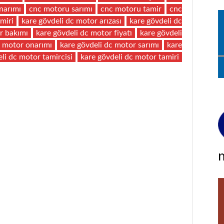
narımı
cnc motoru sarımı
cnc motoru tamir
cnc
miri
kare gövdeli dc motor arızası
kare gövdeli dc
r bakımı
kare gövdeli dc motor fiyatı
kare gövdeli
c motor onarımı
kare gövdeli dc motor sarımı
kare
li dc motor tamircisi
kare gövdeli dc motor tamiri