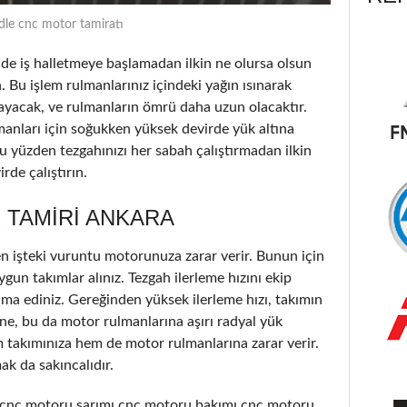
dle cnc motor tamiratı
 iş halletmeye başlamadan ilkin ne olursa olsun
. Bu işlem rulmanlarınız içindeki yağın ısınarak
ayacak, ve rulmanların ömrü daha uzun olacaktır.
lmanları için soğukken yüksek devirde yük altına
u yüzden tezgahınızı her sabah çalıştırmadan ilkin
de çalıştırın.
 TAMIRI ANKARA
n işteki vuruntu motorunuza zarar verir. Bunun için
ygun takımlar alınız. Tezgah ilerleme hızını ekip
ama ediniz. Gereğinden yüksek ilerleme hızı, takımın
e, bu da motor rulmanlarına aşırı radyal yük
takımınıza hem de motor rulmanlarına zarar verir.
ak da sakıncalıdır.
,cnc motoru sarımı,cnc motoru bakımı,cnc motoru