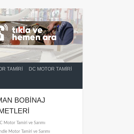
R TAMIRI
DC MOTOR TAMIRI
MAN BOBINAJ
METLERI
 Motor Tamiri ve Sarımı
ndle Motor Tamiri ve Sarımı