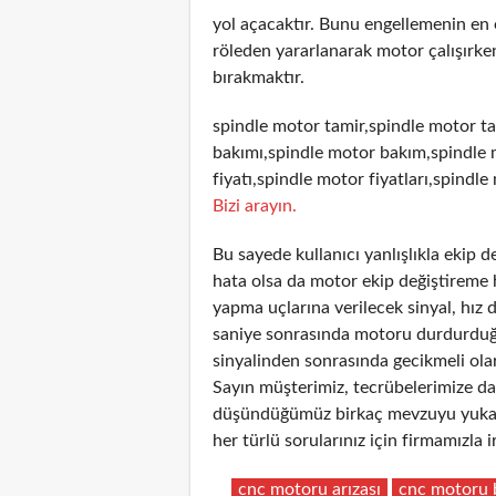
yol açacaktır. Bunu engellemenin en
röleden yararlanarak motor çalışırken
bırakmaktır.
spindle motor tamir,spindle motor ta
bakımı,spindle motor bakım,spindle 
fiyatı,spindle motor fiyatları,spindle
Bizi arayın.
Bu sayede kullanıcı yanlışlıkla ekip 
hata olsa da motor ekip değiştireme 
yapma uçlarına verilecek sinyal, hız 
saniye sonrasında motoru durdurduğun
sinyalinden sonrasında gecikmeli olar
Sayın müşterimiz, tecrübelerimize day
düşündüğümüz birkaç mevzuyu yukarıd
her türlü sorularınız için firmamızla
cnc motoru arızası
cnc motoru 