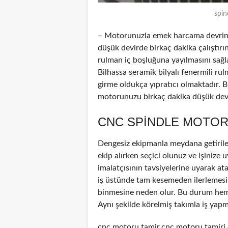
spin
– Motorunuzla emek harcama devrinde
düşük devirde birkaç dakika çalıştırın
rulman iç boşluğuna yayılmasını sağl
Bilhassa seramik bilyalı fenermili ru
girme oldukça yıpratıcı olmaktadır. B
motorunuzu birkaç dakika düşük devir
CNC SPINDLE MOTOR
Dengesiz ekipmanla meydana getirile
ekip alırken seçici olunuz ve işinize u
imalatçısının tavsiyelerine uyarak at
iş üstünde tam kesemeden ilerlemesin
binmesine neden olur. Bu durum hem 
Aynı şekilde körelmiş takımla iş yapm
cnc motoru tamir,cnc motoru tamiri