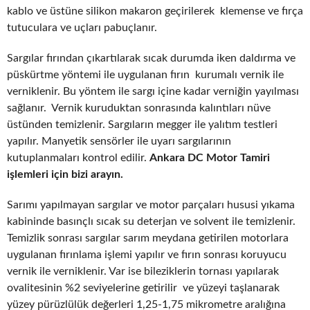
kablo ve üstüne silikon makaron geçirilerek klemense ve fırça
tutuculara ve uçları pabuçlanır.
Sargılar fırından çıkartılarak sıcak durumda iken daldırma ve
püskürtme yöntemi ile uygulanan fırın kurumalı vernik ile
verniklenir. Bu yöntem ile sargı içine kadar verniğin yayılması
sağlanır. Vernik kuruduktan sonrasında kalıntıları nüve
üstünden temizlenir. Sargıların megger ile yalıtım testleri
yapılır. Manyetik sensörler ile uyarı sargılarının
kutuplanmaları kontrol edilir.
Ankara DC Motor Tamiri
işlemleri için bizi arayın.
Sarımı yapılmayan sargılar ve motor parçaları hususi yıkama
kabininde basınçlı sıcak su deterjan ve solvent ile temizlenir.
Temizlik sonrası sargılar sarım meydana getirilen motorlara
uygulanan fırınlama işlemi yapılır ve fırın sonrası koruyucu
vernik ile verniklenir. Var ise bileziklerin tornası yapılarak
ovalitesinin %2 seviyelerine getirilir ve yüzeyi taşlanarak
yüzey pürüzlülük değerleri 1,25-1,75 mikrometre aralığına