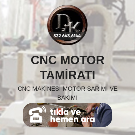
Skip
to
content
CNC MOTOR
TAMIRATI
CNC MAKINESI MOTOR SARIMI VE
BAKIMI