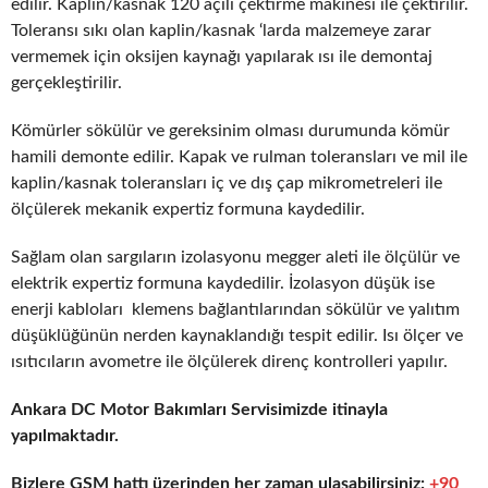
edilir. Kaplin/kasnak 120 açılı çektirme makinesi ile çektirilir.
Toleransı sıkı olan kaplin/kasnak ‘larda malzemeye zarar
vermemek için oksijen kaynağı yapılarak ısı ile demontaj
gerçekleştirilir.
Kömürler sökülür ve gereksinim olması durumunda kömür
hamili demonte edilir. Kapak ve rulman toleransları ve mil ile
kaplin/kasnak toleransları iç ve dış çap mikrometreleri ile
ölçülerek mekanik expertiz formuna kaydedilir.
Sağlam olan sargıların izolasyonu megger aleti ile ölçülür ve
elektrik expertiz formuna kaydedilir. İzolasyon düşük ise
enerji kabloları klemens bağlantılarından sökülür ve yalıtım
düşüklüğünün nerden kaynaklandığı tespit edilir. Isı ölçer ve
ısıtıcıların avometre ile ölçülerek direnç kontrolleri yapılır.
Ankara DC Motor Bakımları Servisimizde itinayla
yapılmaktadır.
Bizlere GSM hattı üzerinden her zaman ulaşabilirsiniz:
+90