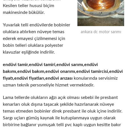
Kesilen teller hususi biçim
makinesinde bükülür.
Yuvarlak telli endüvilerde bobinler
oluklara atılırken nüveye temas
ankara dc motor sarımı
ederek emayesi çizilmemesi için
bobin telleri oluklara polyester
klavuzlar eşliğinde indirilir.
endüvi tamir,endüvi tamiri,endüvi sarımı,endüvi
bakımı,endüvi bakım,endüvi onarımı,endüvi tamircisi,endüvi
fiyatı,endüvi fiyatları,endüvi arızası
konularında servisimiz
uzman teknik personeliyle hizmet vermektedir.
Lama tellerde olukların ağzı açık olması sebebi ile presbant
kenarları oluk dışına taşacak şekilde hazırlanarak nüveye
temas etmeden bobinler direk presbant ile oluk içine indirilir.
Sargı uçları gümüş kaynak ile kutuplanmaya uygun olarak
birbirine bağlanır yumuşak telli pvc kaplı uygun kesitte bakır