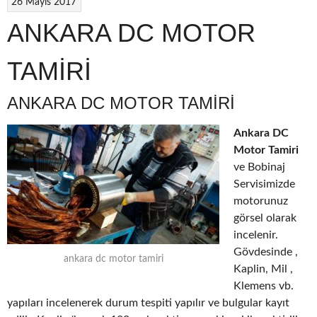
26 Mayıs 2017
ANKARA DC MOTOR
TAMİRİ
ANKARA DC MOTOR TAMİRİ
Ankara DC
Motor Tamiri
ve Bobinaj
Servisimizde
motorunuz
görsel olarak
incelenir.
Gövdesinde ,
ankara dc motor tamiri
Kaplin, Mil ,
Klemens vb.
yapıları incelenerek durum tespiti yapılır ve bulgular kayıt