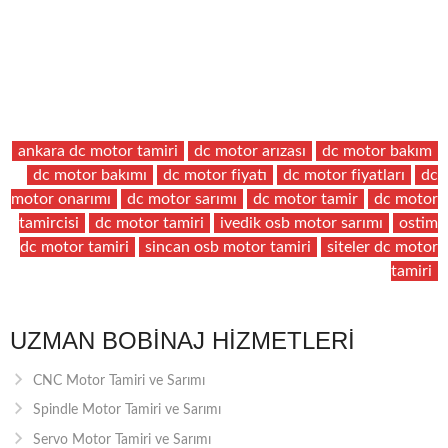
ankara dc motor tamiri
dc motor arızası
dc motor bakım
dc motor bakımı
dc motor fiyatı
dc motor fiyatları
dc
motor onarımı
dc motor sarımı
dc motor tamir
dc motor
tamircisi
dc motor tamiri
ivedik osb motor sarımı
ostim
dc motor tamiri
sincan osb motor tamiri
siteler dc motor
tamiri
UZMAN BOBINAJ HIZMETLERI
CNC Motor Tamiri ve Sarımı
Spindle Motor Tamiri ve Sarımı
Servo Motor Tamiri ve Sarımı