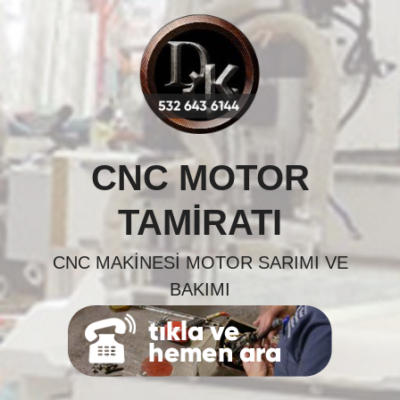
Skip
to
content
CNC MOTOR
TAMIRATI
CNC MAKINESI MOTOR SARIMI VE
BAKIMI