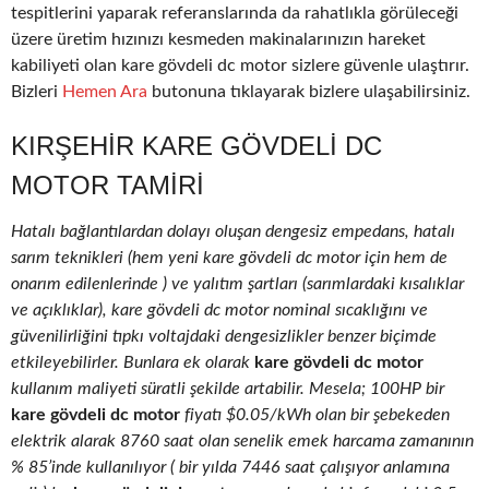
tespitlerini yaparak referanslarında da rahatlıkla görüleceği
üzere üretim hızınızı kesmeden makinalarınızın hareket
kabiliyeti olan kare gövdeli dc motor sizlere güvenle ulaştırır.
Bizleri
Hemen Ara
butonuna tıklayarak bizlere ulaşabilirsiniz.
KIRŞEHIR KARE GÖVDELI DC
MOTOR TAMIRI
Hatalı bağlantılardan dolayı oluşan dengesiz empedans, hatalı
sarım teknikleri (hem yeni kare gövdeli dc motor için hem de
onarım edilenlerinde ) ve yalıtım şartları (sarımlardaki kısalıklar
ve açıklıklar), kare gövdeli dc motor nominal sıcaklığını ve
güvenilirliğini tıpkı voltajdaki dengesizlikler benzer biçimde
etkileyebilirler. Bunlara ek olarak
kare gövdeli dc motor
kullanım maliyeti süratli şekilde artabilir. Mesela; 100HP bir
kare gövdeli dc motor
fiyatı $0.05/kWh olan bir şebekeden
elektrik alarak 8760 saat olan senelik emek harcama zamanının
% 85’inde kullanılıyor ( bir yılda 7446 saat çalışıyor anlamına