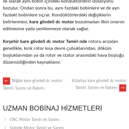
ilk olarak aynı bobin içindeki kondüktörlerin izolasyonu
bozulur. Ondan sonra bu, aynı fazdaki bobinlere ve de ayrı
fazdaki bobinlere sıçrar. Kondüktörlerdeki değişiklerin
belirlenmesi,
kare gövdeli dc motor
bozulmadan ilkin onarım
edilmesine yada yenilenmeye olanak sağlar.
Kırşehir kare gövdeli dc motor Tamiri nde
rotoru arızaları
genellikle, kırık rotor kısa devre çubuklarından, döküm
boşluklarından ya da rotor ve stator arasındaki hava boşluğu
düzensizliğinden kaynaklanır.
POST
←
Niğde kare gövdeli dc motor
Kütahya kare gövdeli dc motor
Tamiri, Sarımı ve Bakımı
→
Tamiri, Sarımı ve Bakımı
NAVIGATION
UZMAN BOBINAJ HIZMETLERI
CNC Motor Tamiri ve Sarımı
Spindle Motor Tamiri ve Sarımı