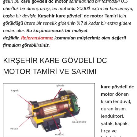
gelir) bu
kare gövdeli dc motor
sarımlarında bir fazındaki 0.5
ohm’luk bir direnç artışı, bu motorda 2000$ extra bir harcamaya,
başka bir deyişle
Kırşehir kare gövdeli dc motor Tamiri
için
görüldüğü üzere bir senelik giderinin %7’si kadar bir extra gidere
neden olur.
Bu küçümsenecek bir maliyet
değildir.
Referanslarımız
kısmından müşterimiz olan değerli
firmaları görebilirsiniz.
KIRŞEHIR KARE GÖVDELI DC
MOTOR TAMIRI VE SARIMI
kare gövdeli dc
motor
dönen
kısım (endüvi),
duran kısım
(endüktör),
yatak, kapak,
fırça ve