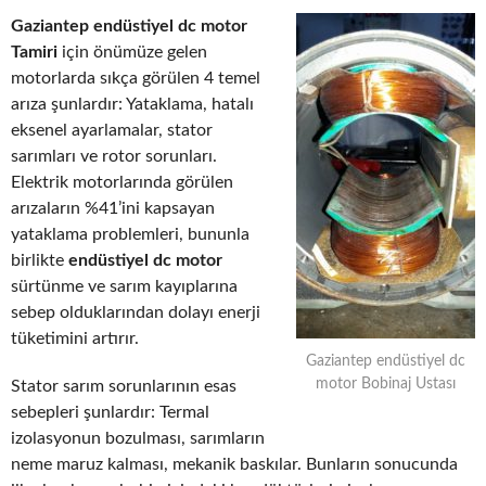
Gaziantep endüstiyel dc motor
Tamiri
için önümüze gelen
motorlarda sıkça görülen 4 temel
arıza şunlardır: Yataklama, hatalı
eksenel ayarlamalar, stator
sarımları ve rotor sorunları.
Elektrik motorlarında görülen
arızaların %41’ini kapsayan
yataklama problemleri, bununla
birlikte
endüstiyel dc motor
sürtünme ve sarım kayıplarına
sebep olduklarından dolayı enerji
tüketimini artırır.
Gaziantep endüstiyel dc
motor Bobinaj Ustası
Stator sarım sorunlarının esas
sebepleri şunlardır: Termal
izolasyonun bozulması, sarımların
neme maruz kalması, mekanik baskılar. Bunların sonucunda