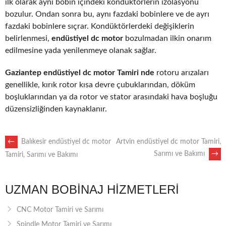
ilk olarak aynı bobin içindeki kondüktörlerin izolasyonu
bozulur. Ondan sonra bu, aynı fazdaki bobinlere ve de ayrı
fazdaki bobinlere sıçrar. Kondüktörlerdeki değişiklerin
belirlenmesi,
endüstiyel dc motor
bozulmadan ilkin onarım
edilmesine yada yenilenmeye olanak sağlar.
Gaziantep endüstiyel dc motor Tamiri nde
rotoru arızaları
genellikle, kırık rotor kısa devre çubuklarından, döküm
boşluklarından ya da rotor ve stator arasındaki hava boşluğu
düzensizliğinden kaynaklanır.
POST
←
Balıkesir endüstiyel dc motor
Artvin endüstiyel dc motor Tamiri,
Sarımı ve Bakımı
→
Tamiri, Sarımı ve Bakımı
NAVIGATION
UZMAN BOBINAJ HIZMETLERI
CNC Motor Tamiri ve Sarımı
Spindle Motor Tamiri ve Sarımı