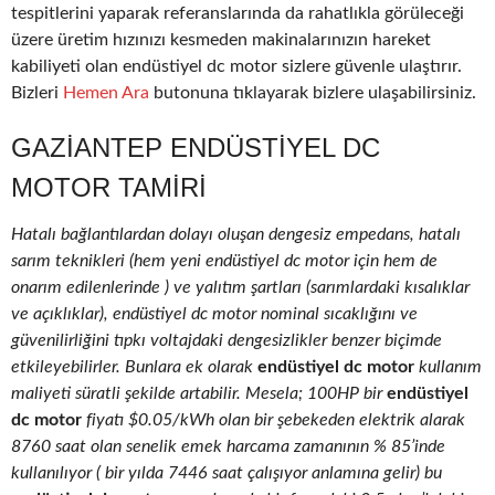
tespitlerini yaparak referanslarında da rahatlıkla görüleceği
üzere üretim hızınızı kesmeden makinalarınızın hareket
kabiliyeti olan endüstiyel dc motor sizlere güvenle ulaştırır.
Bizleri
Hemen Ara
butonuna tıklayarak bizlere ulaşabilirsiniz.
GAZIANTEP ENDÜSTIYEL DC
MOTOR TAMIRI
Hatalı bağlantılardan dolayı oluşan dengesiz empedans, hatalı
sarım teknikleri (hem yeni endüstiyel dc motor için hem de
onarım edilenlerinde ) ve yalıtım şartları (sarımlardaki kısalıklar
ve açıklıklar), endüstiyel dc motor nominal sıcaklığını ve
güvenilirliğini tıpkı voltajdaki dengesizlikler benzer biçimde
etkileyebilirler. Bunlara ek olarak
endüstiyel dc motor
kullanım
maliyeti süratli şekilde artabilir. Mesela; 100HP bir
endüstiyel
dc motor
fiyatı $0.05/kWh olan bir şebekeden elektrik alarak
8760 saat olan senelik emek harcama zamanının % 85’inde
kullanılıyor ( bir yılda 7446 saat çalışıyor anlamına gelir) bu