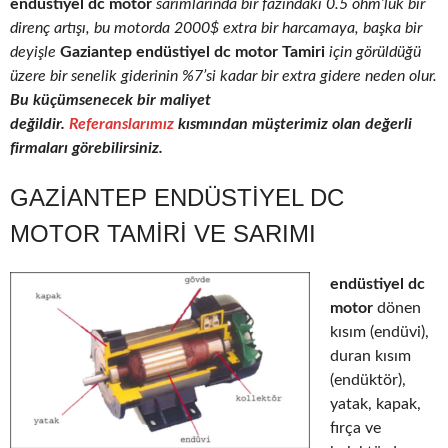
endüstiyel dc motor
sarımlarında bir fazındaki 0.5 ohm’luk bir
direnç artışı, bu motorda 2000$ extra bir harcamaya, başka bir
deyişle
Gaziantep endüstiyel dc motor Tamiri
için görüldüğü
üzere bir senelik giderinin %7’si kadar bir extra gidere neden olur.
Bu küçümsenecek bir maliyet
değildir.
Referanslarımız
kısmından müşterimiz olan değerli
firmaları görebilirsiniz.
GAZIANTEP ENDÜSTIYEL DC
MOTOR TAMIRI VE SARIMI
endüstiyel dc
motor
dönen
kısım (endüvi),
duran kısım
(endüktör),
yatak, kapak,
fırça ve