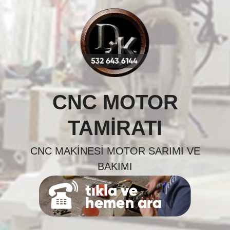
Skip
to
content
CNC MOTOR
TAMIRATI
CNC MAKINESI MOTOR SARIMI VE
BAKIMI