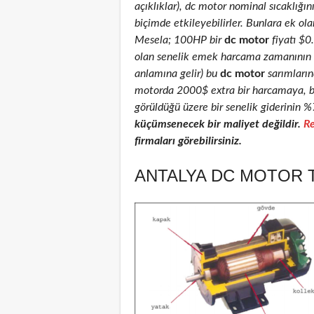
açıklıklar), dc motor nominal sıcaklığını
biçimde etkileyebilirler. Bunlara ek ola
Mesela; 100HP bir
dc motor
fiyatı $
olan senelik emek harcama zamanının % 
anlamına gelir) bu
dc motor
sarımlarınd
motorda 2000$ extra bir harcamaya, ba
görüldüğü üzere bir senelik giderinin %
küçümsenecek bir maliyet değildir.
Re
firmaları görebilirsiniz.
ANTALYA DC MOTOR T