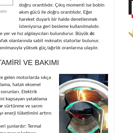
doğru orantılıdır. Çıkış momenti ise bobin
kımı
akım gücü ile doğru orantılıdır. Eğer
hareket duyarlı bir halde denetlenmek
isteniyorsa geri besleme kullanılmalıdır.
 yer ve hız algılayıcıları bulundurur. Büyük
dc
ufak olanlarında sabit mıknatıs statorlar bulunur.
nılmasıyla yüksek güç/ağırlık oranlarına ulaşılır.
AMIRI VE BAKIMI
e gelen motorlarda sıkça
klama, hatalı eksenel
 sorunları. Elektrik
’ini kapsayan yataklama
or
sürtünme ve sarım
 enerji tüketimini artırır.
eri şunlardır: Termal