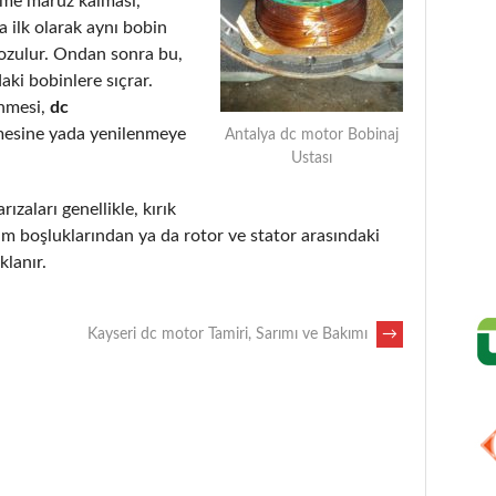
eme maruz kalması,
 ilk olarak aynı bobin
bozulur. Ondan sonra bu,
aki bobinlere sıçrar.
enmesi,
dc
mesine yada yenilenmeye
Antalya dc motor Bobinaj
Ustası
rızaları genellikle, kırık
m boşluklarından ya da rotor ve stator arasındaki
lanır.
Kayseri dc motor Tamiri, Sarımı ve Bakımı
→