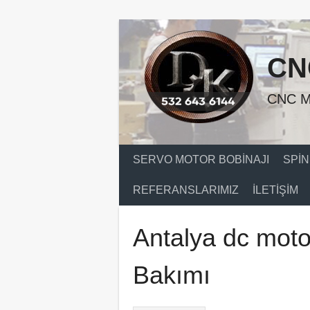
Skip
to
content
CN
CNC M
SERVO MOTOR BOBINAJI
SPIN
REFERANSLARIMIZ
İLETIŞIM
Antalya dc moto
Bakımı