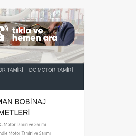
R TAMIRI
DC MOTOR TAMIRI
MAN BOBINAJ
METLERI
 Motor Tamiri ve Sarımı
ndle Motor Tamiri ve Sarımı