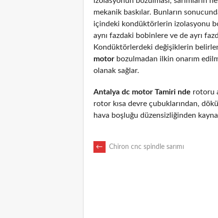
izolasyonun bozulması, sarımların n
mekanik baskılar. Bunların sonucunda
içindeki kondüktörlerin izolasyonu 
aynı fazdaki bobinlere ve de ayrı fazd
Kondüktörlerdeki değişiklerin belirl
motor
bozulmadan ilkin onarım edil
olanak sağlar.
Antalya dc motor Tamiri nde
rotoru a
rotor kısa devre çubuklarından, dökü
hava boşluğu düzensizliğinden kaynak
POST
←
Chiron cnc spindle sarımı
NAVIGATION