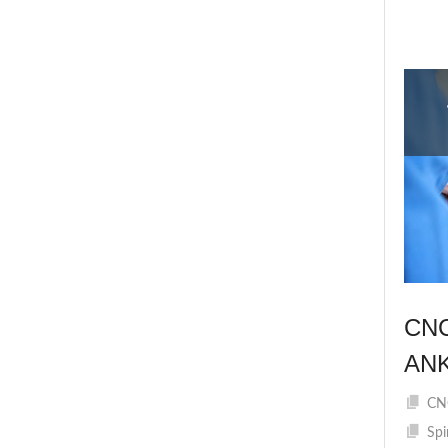
CN
AN
CNC
Spi