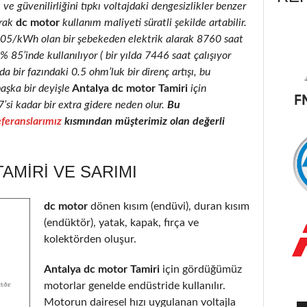
 ve güvenilirliğini tıpkı voltajdaki dengesizlikler benzer
rak
dc motor
kullanım maliyeti süratli şekilde artabilir.
0.05/kWh olan bir şebekeden elektrik alarak 8760 saat
85’inde kullanılıyor ( bir yılda 7446 saat çalışıyor
a bir fazındaki 0.5 ohm’luk bir direnç artışı, bu
şka bir deyişle
Antalya dc motor Tamiri
için
7’si kadar bir extra gidere neden olur.
Bu
feranslarımız
kısmından müşterimiz olan değerli
AMIRI VE SARIMI
dc motor
dönen kısım (endüvi), duran kısım
(endüktör), yatak, kapak, fırça ve
kolektörden oluşur.
Antalya dc motor Tamiri
için gördüğümüz
motorlar genelde endüstride kullanılır.
Motorun dairesel hızı uygulanan voltajla