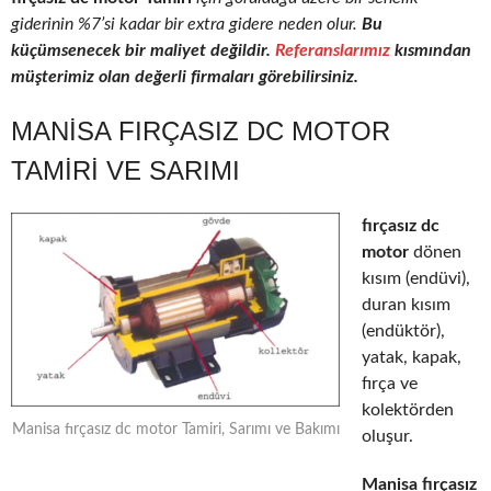
giderinin %7’si kadar bir extra gidere neden olur.
Bu
küçümsenecek bir maliyet değildir.
Referanslarımız
kısmından
müşterimiz olan değerli firmaları görebilirsiniz.
MANISA FIRÇASIZ DC MOTOR
TAMIRI VE SARIMI
fırçasız dc
motor
dönen
kısım (endüvi),
duran kısım
(endüktör),
yatak, kapak,
fırça ve
kolektörden
Manisa fırçasız dc motor Tamiri, Sarımı ve Bakımı
oluşur.
Manisa fırçasız