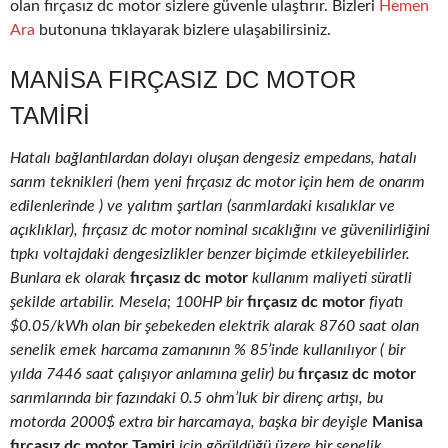
olan fırçasız dc motor sizlere güvenle ulaştırır. Bizleri
Hemen
Ara
butonuna tıklayarak bizlere ulaşabilirsiniz.
MANISA FIRÇASIZ DC MOTOR
TAMIRI
Hatalı bağlantılardan dolayı oluşan dengesiz empedans, hatalı
sarım teknikleri (hem yeni fırçasız dc motor için hem de onarım
edilenlerinde ) ve yalıtım şartları (sarımlardaki kısalıklar ve
açıklıklar), fırçasız dc motor nominal sıcaklığını ve güvenilirliğini
tıpkı voltajdaki dengesizlikler benzer biçimde etkileyebilirler.
Bunlara ek olarak
fırçasız dc motor
kullanım maliyeti süratli
şekilde artabilir. Mesela; 100HP bir
fırçasız dc motor
fiyatı
$0.05/kWh olan bir şebekeden elektrik alarak 8760 saat olan
senelik emek harcama zamanının % 85’inde kullanılıyor ( bir
yılda 7446 saat çalışıyor anlamına gelir) bu
fırçasız dc motor
sarımlarında bir fazındaki 0.5 ohm’luk bir direnç artışı, bu
motorda 2000$ extra bir harcamaya, başka bir deyişle
Manisa
fırçasız dc motor Tamiri
için görüldüğü üzere bir senelik