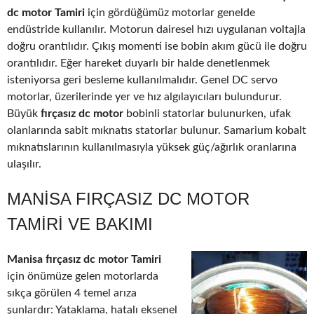
dc motor Tamiri
için gördüğümüz motorlar genelde
endüstride kullanılır. Motorun dairesel hızı uygulanan voltajla
doğru orantılıdır. Çıkış momenti ise bobin akım gücü ile doğru
orantılıdır. Eğer hareket duyarlı bir halde denetlenmek
isteniyorsa geri besleme kullanılmalıdır. Genel DC servo
motorlar, üzerilerinde yer ve hız algılayıcıları bulundurur.
Büyük
fırçasız dc motor
bobinli statorlar bulunurken, ufak
olanlarında sabit mıknatıs statorlar bulunur. Samarium kobalt
mıknatıslarının kullanılmasıyla yüksek güç/ağırlık oranlarına
ulaşılır.
MANISA FIRÇASIZ DC MOTOR
TAMIRI VE BAKIMI
Manisa fırçasız dc motor Tamiri
için önümüze gelen motorlarda
sıkça görülen 4 temel arıza
şunlardır: Yataklama, hatalı eksenel