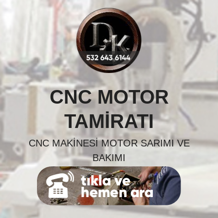
Skip
to
content
CNC MOTOR
TAMIRATI
CNC MAKINESI MOTOR SARIMI VE
BAKIMI