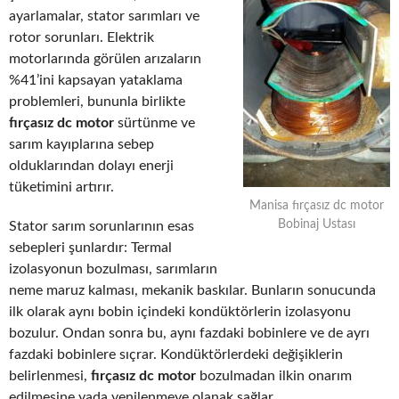
ayarlamalar, stator sarımları ve
rotor sorunları. Elektrik
motorlarında görülen arızaların
%41’ini kapsayan yataklama
problemleri, bununla birlikte
fırçasız dc motor
sürtünme ve
sarım kayıplarına sebep
olduklarından dolayı enerji
tüketimini artırır.
Manisa fırçasız dc motor
Bobinaj Ustası
Stator sarım sorunlarının esas
sebepleri şunlardır: Termal
izolasyonun bozulması, sarımların
neme maruz kalması, mekanik baskılar. Bunların sonucunda
ilk olarak aynı bobin içindeki kondüktörlerin izolasyonu
bozulur. Ondan sonra bu, aynı fazdaki bobinlere ve de ayrı
fazdaki bobinlere sıçrar. Kondüktörlerdeki değişiklerin
belirlenmesi,
fırçasız dc motor
bozulmadan ilkin onarım
edilmesine yada yenilenmeye olanak sağlar.