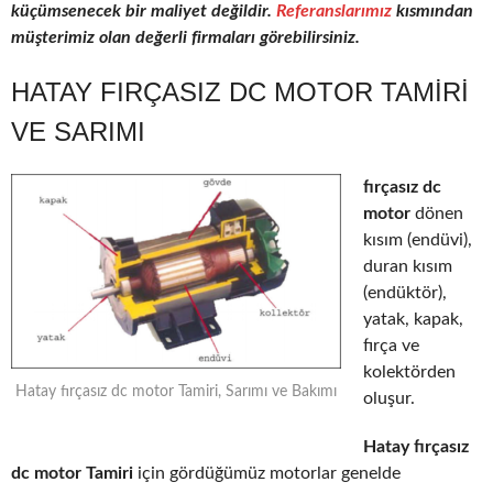
küçümsenecek bir maliyet değildir.
Referanslarımız
kısmından
müşterimiz olan değerli firmaları görebilirsiniz.
HATAY FIRÇASIZ DC MOTOR TAMIRI
VE SARIMI
fırçasız dc
motor
dönen
kısım (endüvi),
duran kısım
(endüktör),
yatak, kapak,
fırça ve
kolektörden
Hatay fırçasız dc motor Tamiri, Sarımı ve Bakımı
oluşur.
Hatay fırçasız
dc motor Tamiri
için gördüğümüz motorlar genelde