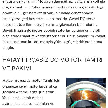
endüstride kullanılır. Motorun dairesel hızı uygulanan voltajla
doğru orantılıdır. Çıkış momenti ise bobin akım gücü ile doğru
orantılıdır. Eğer hareket duyarlı bir halde denetlenmek
isteniyorsa geri besleme kullanılmalıdır. Genel DC servo
motorlar, üzerilerinde yer ve hız algılayıcıları bulundurur.
Büyük
fırçasız dc motor
bobinli statorlar bulunurken, ufak
olanlarında sabit mıknatıs statorlar bulunur. Samarium kobalt
mıknatıslarının kullanılmasıyla yüksek güç/ağırlık oranlarına
ulaşılır.
HATAY FIRÇASIZ DC MOTOR TAMIRI
VE BAKIMI
Hatay fırçasız dc motor Tamiri
için
önümüze gelen motorlarda sıkça
görülen 4 temel arıza şunlardır:
Yataklama, hatalı eksenel
ayarlamalar, stator sarımları ve