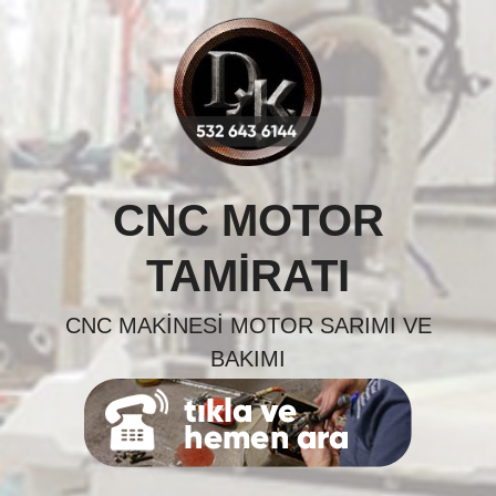
Skip
to
content
CNC MOTOR
TAMIRATI
CNC MAKINESI MOTOR SARIMI VE
BAKIMI