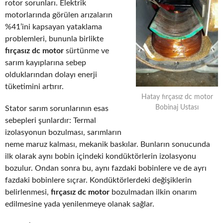
rotor sorunları. Elektrik
motorlarında görülen arızaların
%41’ini kapsayan yataklama
problemleri, bununla birlikte
fırçasız dc motor
sürtünme ve
sarım kayıplarına sebep
olduklarından dolayı enerji
tüketimini artırır.
Hatay fırçasız dc motor
Bobinaj Ustası
Stator sarım sorunlarının esas
sebepleri şunlardır: Termal
izolasyonun bozulması, sarımların
neme maruz kalması, mekanik baskılar. Bunların sonucunda
ilk olarak aynı bobin içindeki kondüktörlerin izolasyonu
bozulur. Ondan sonra bu, aynı fazdaki bobinlere ve de ayrı
fazdaki bobinlere sıçrar. Kondüktörlerdeki değişiklerin
belirlenmesi,
fırçasız dc motor
bozulmadan ilkin onarım
edilmesine yada yenilenmeye olanak sağlar.