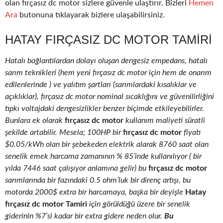
olan fırçasız dc motor sizlere güvenle ulaştırır. Bizleri
Hemen
Ara
butonuna tıklayarak bizlere ulaşabilirsiniz.
HATAY FIRÇASIZ DC MOTOR TAMIRI
Hatalı bağlantılardan dolayı oluşan dengesiz empedans, hatalı
sarım teknikleri (hem yeni fırçasız dc motor için hem de onarım
edilenlerinde ) ve yalıtım şartları (sarımlardaki kısalıklar ve
açıklıklar), fırçasız dc motor nominal sıcaklığını ve güvenilirliğini
tıpkı voltajdaki dengesizlikler benzer biçimde etkileyebilirler.
Bunlara ek olarak
fırçasız dc motor
kullanım maliyeti süratli
şekilde artabilir. Mesela; 100HP bir
fırçasız dc motor
fiyatı
$0.05/kWh olan bir şebekeden elektrik alarak 8760 saat olan
senelik emek harcama zamanının % 85’inde kullanılıyor ( bir
yılda 7446 saat çalışıyor anlamına gelir) bu
fırçasız dc motor
sarımlarında bir fazındaki 0.5 ohm’luk bir direnç artışı, bu
motorda 2000$ extra bir harcamaya, başka bir deyişle
Hatay
fırçasız dc motor Tamiri
için görüldüğü üzere bir senelik
giderinin %7’si kadar bir extra gidere neden olur.
Bu