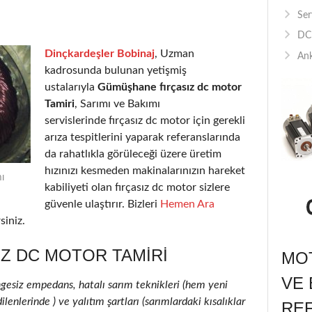
Ser
DC 
Dinçkardeşler Bobinaj
, Uzman
Ank
kadrosunda bulunan yetişmiş
ustalarıyla
Gümüşhane fırçasız dc motor
Tamiri
, Sarımı ve Bakımı
servislerinde fırçasız dc motor için gerekli
arıza tespitlerini yaparak referanslarında
da rahatlıkla görüleceği üzere üretim
hızınızı kesmeden makinalarınızın hareket
ı
kabiliyeti olan fırçasız dc motor sizlere
güvenle ulaştırır. Bizleri
Hemen Ara
siniz.
Z DC MOTOR TAMIRI
MOT
VE 
ngesiz empedans, hatalı sarım teknikleri (hem yeni
lenlerinde ) ve yalıtım şartları (sarımlardaki kısalıklar
RE