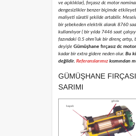
ve açıklıklar), fırçasız dc motor nominal
dengesizlikler benzer biçimde etkileyeb
maliyeti süratli şekilde artabilir. Mese
bir şebekeden elektrik alarak 8760 sa
kullanılıyor ( bir yılda 7446 saat çalış
fazındaki 0.5 ohm’luk bir direnç artış
deyişle
Gümüşhane fırçasız dc motor
kadar bir extra gidere neden olur.
Bu k
değildir.
Referanslarımız
kısmından müş
GÜMÜŞHANE FIRÇASI
SARIMI