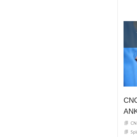
CN
AN
CNC
Spi