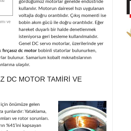
gördüğümüz motorlar genelde endüstride
kullanılır. Motorun dairesel hızı uygulanan
voltajla doğru orantılıdır. Çıkış momenti ise
ımı ve
bobin akım gücü ile doğru orantılıdır. Eğer
hareket duyarlı bir halde denetlenmek
isteniyorsa geri besleme kullanılmalıdır.
Genel DC servo motorlar, üzerilerinde yer
k
fırçasız dc motor
bobinli statorlar bulunurken,
orlar bulunur. Samarium kobalt mıknatıslarının
larına ulaşılır.
Z DC MOTOR TAMIRI VE
için önümüze gelen
a şunlardır: Yataklama,
ımları ve rotor sorunları.
arın %41’ini kapsayan