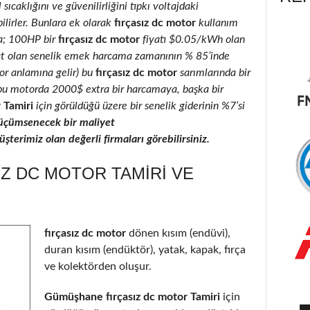
 sıcaklığını ve güvenilirliğini tıpkı voltajdaki
ilirler. Bunlara ek olarak
fırçasız dc motor
kullanım
la; 100HP bir
fırçasız dc motor
fiyatı $0.05/kWh olan
at olan senelik emek harcama zamanının % 85’inde
ıyor anlamına gelir) bu
fırçasız dc motor
sarımlarında bir
ı, bu motorda 2000$ extra bir harcamaya, başka bir
 Tamiri
için görüldüğü üzere bir senelik giderinin %7’si
üçümsenecek bir maliyet
terimiz olan değerli firmaları görebilirsiniz.
Z DC MOTOR TAMIRI VE
fırçasız dc motor
dönen kısım (endüvi),
duran kısım (endüktör), yatak, kapak, fırça
ve kolektörden oluşur.
Gümüşhane fırçasız dc motor Tamiri
için