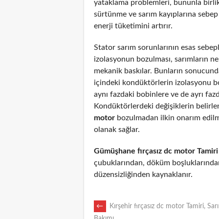
yataklama problemleri, bununla birli
sürtünme ve sarım kayıplarına sebep
enerji tüketimini artırır.
Stator sarım sorunlarının esas sebepl
izolasyonun bozulması, sarımların n
mekanik baskılar. Bunların sonucunda
içindeki kondüktörlerin izolasyonu 
aynı fazdaki bobinlere ve de ayrı fazd
Kondüktörlerdeki değişiklerin belirl
motor
bozulmadan ilkin onarım edil
olanak sağlar.
Gümüşhane fırçasız dc motor Tamiri
çubuklarından, döküm boşluklarından
düzensizliğinden kaynaklanır.
POST
←
Kırşehir fırçasız dc motor Tamiri, Sar
Bakımı