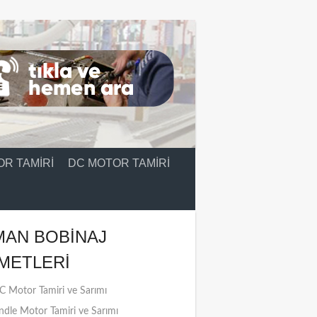
R TAMIRI
DC MOTOR TAMIRI
MAN BOBINAJ
METLERI
 Motor Tamiri ve Sarımı
ndle Motor Tamiri ve Sarımı