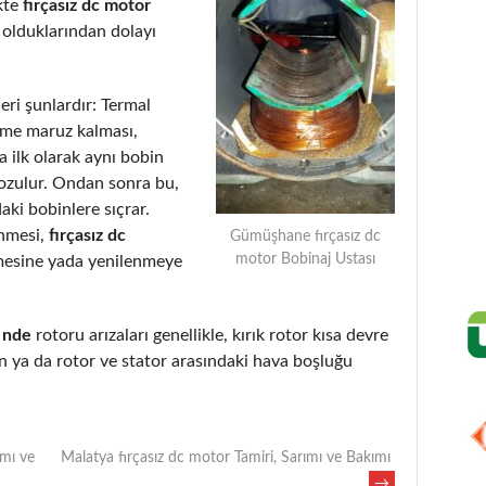
kte
fırçasız dc motor
 olduklarından dolayı
eri şunlardır: Termal
eme maruz kalması,
 ilk olarak aynı bobin
bozulur. Ondan sonra bu,
aki bobinlere sıçrar.
enmesi,
fırçasız dc
Gümüşhane fırçasız dc
motor Bobinaj Ustası
mesine yada yenilenmeye
 nde
rotoru arızaları genellikle, kırık rotor kısa devre
 ya da rotor ve stator arasındaki hava boşluğu
ımı ve
Malatya fırçasız dc motor Tamiri, Sarımı ve Bakımı
→