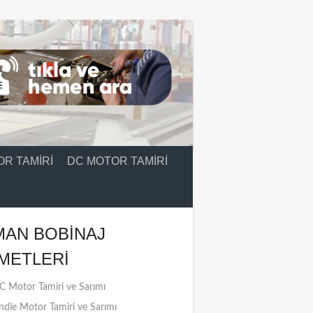
R TAMIRI
DC MOTOR TAMIRI
MAN BOBINAJ
METLERI
 Motor Tamiri ve Sarımı
ndle Motor Tamiri ve Sarımı