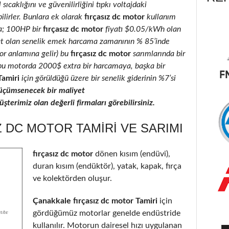
 sıcaklığını ve güvenilirliğini tıpkı voltajdaki
ilirler. Bunlara ek olarak
fırçasız dc motor
kullanım
la; 100HP bir
fırçasız dc motor
fiyatı $0.05/kWh olan
at olan senelik emek harcama zamanının % 85’inde
ıyor anlamına gelir) bu
fırçasız dc motor
sarımlarında bir
ı, bu motorda 2000$ extra bir harcamaya, başka bir
Tamiri
için görüldüğü üzere bir senelik giderinin %7’si
üçümsenecek bir maliyet
terimiz olan değerli firmaları görebilirsiniz.
 DC MOTOR TAMIRI VE SARIMI
fırçasız dc motor
dönen kısım (endüvi),
duran kısım (endüktör), yatak, kapak, fırça
ve kolektörden oluşur.
Çanakkale fırçasız dc motor Tamiri
için
gördüğümüz motorlar genelde endüstride
kullanılır. Motorun dairesel hızı uygulanan