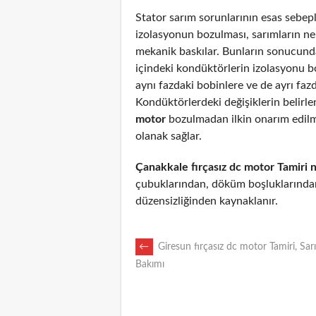
Stator sarım sorunlarının esas sebepl
izolasyonun bozulması, sarımların n
mekanik baskılar. Bunların sonucunda
içindeki kondüktörlerin izolasyonu 
aynı fazdaki bobinlere ve de ayrı fazd
Kondüktörlerdeki değişiklerin belirl
motor
bozulmadan ilkin onarım edil
olanak sağlar.
Çanakkale fırçasız dc motor Tamiri 
çubuklarından, döküm boşluklarından
düzensizliğinden kaynaklanır.
POST
←
Giresun fırçasız dc motor Tamiri, Sar
Bakımı
NAVIGATION