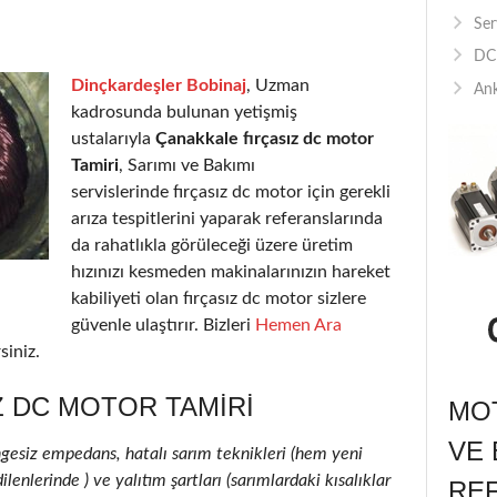
Ser
DC 
Dinçkardeşler Bobinaj
, Uzman
Ank
kadrosunda bulunan yetişmiş
ustalarıyla
Çanakkale fırçasız dc motor
Tamiri
, Sarımı ve Bakımı
servislerinde fırçasız dc motor için gerekli
arıza tespitlerini yaparak referanslarında
da rahatlıkla görüleceği üzere üretim
hızınızı kesmeden makinalarınızın hareket
kabiliyeti olan fırçasız dc motor sizlere
güvenle ulaştırır. Bizleri
Hemen Ara
siniz.
Z DC MOTOR TAMIRI
MOT
VE 
ngesiz empedans, hatalı sarım teknikleri (hem yeni
lenlerinde ) ve yalıtım şartları (sarımlardaki kısalıklar
RE