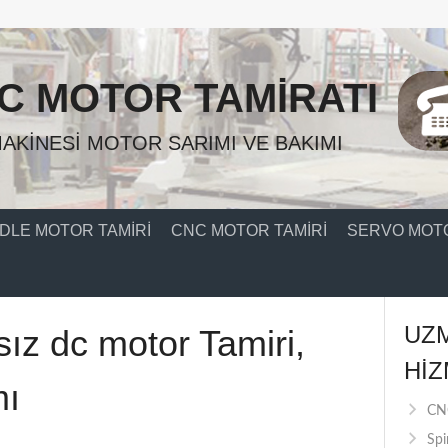
C MOTOR TAMIRATI
AKINESI MOTOR SARIMI VE BAKIMI
DLE MOTOR TAMIRI
CNC MOTOR TAMIRI
SERVO MOTO
UZ
sız dc motor Tamiri,
HIZ
mı
CNC
Spi