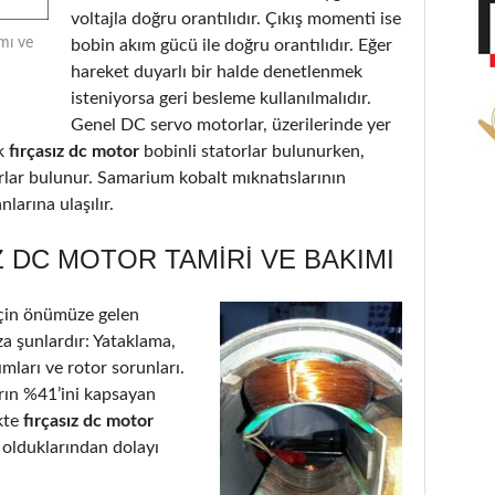
voltajla doğru orantılıdır. Çıkış momenti ise
mı ve
bobin akım gücü ile doğru orantılıdır. Eğer
hareket duyarlı bir halde denetlenmek
isteniyorsa geri besleme kullanılmalıdır.
Genel DC servo motorlar, üzerilerinde yer
k
fırçasız dc motor
bobinli statorlar bulunurken,
orlar bulunur. Samarium kobalt mıknatıslarının
larına ulaşılır.
 DC MOTOR TAMIRI VE BAKIMI
çin önümüze gelen
a şunlardır: Yataklama,
ımları ve rotor sorunları.
arın %41’ini kapsayan
kte
fırçasız dc motor
 olduklarından dolayı