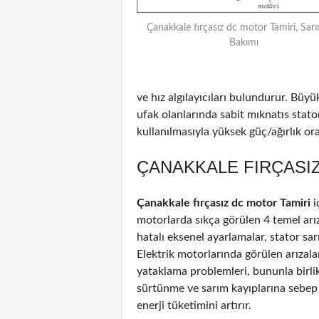
Çanakkale fırçasız dc motor Tamiri, Sarı
Bakımı
ve hız algılayıcıları bulundurur. Büyü
ufak olanlarında sabit mıknatıs stat
kullanılmasıyla yüksek güç/ağırlık oran
ÇANAKKALE FIRÇASIZ
Çanakkale fırçasız dc motor Tamiri
i
motorlarda sıkça görülen 4 temel arız
hatalı eksenel ayarlamalar, stator sar
Elektrik motorlarında görülen arızal
yataklama problemleri, bununla birli
sürtünme ve sarım kayıplarına sebep
enerji tüketimini artırır.