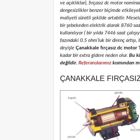
ve açıklıklar), fırçasız dc motor nominal
dengesizlikler benzer biçimde etkileyeb
maliyeti süratli şekilde artabilir. Mese
bir şebekeden elektrik alarak 8760 sa
kullanılıyor ( bir yılda 7446 saat çalış
fazındaki 0.5 ohm’luk bir direnç artış
deyişle
Çanakkale fırçasız dc motor 
kadar bir extra gidere neden olur.
Bu k
değildir.
Referanslarımız
kısmından müş
ÇANAKKALE FIRÇASIZ