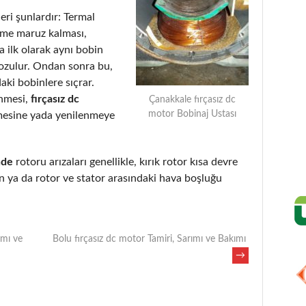
eri şunlardır: Termal
eme maruz kalması,
 ilk olarak aynı bobin
bozulur. Ondan sonra bu,
aki bobinlere sıçrar.
enmesi,
fırçasız dc
Çanakkale fırçasız dc
motor Bobinaj Ustası
mesine yada yenilenmeye
nde
rotoru arızaları genellikle, kırık rotor kısa devre
 ya da rotor ve stator arasındaki hava boşluğu
ımı ve
Bolu fırçasız dc motor Tamiri, Sarımı ve Bakımı
→