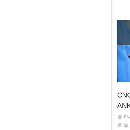
CN
AN
CNC
Spi