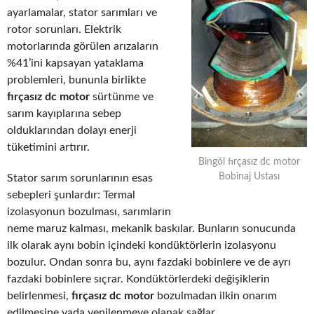
ayarlamalar, stator sarımları ve
rotor sorunları. Elektrik
motorlarında görülen arızaların
%41’ini kapsayan yataklama
problemleri, bununla birlikte
fırçasız dc motor
sürtünme ve
sarım kayıplarına sebep
olduklarından dolayı enerji
tüketimini artırır.
Bingöl fırçasız dc motor
Bobinaj Ustası
Stator sarım sorunlarının esas
sebepleri şunlardır: Termal
izolasyonun bozulması, sarımların
neme maruz kalması, mekanik baskılar. Bunların sonucunda
ilk olarak aynı bobin içindeki kondüktörlerin izolasyonu
bozulur. Ondan sonra bu, aynı fazdaki bobinlere ve de ayrı
fazdaki bobinlere sıçrar. Kondüktörlerdeki değişiklerin
belirlenmesi,
fırçasız dc motor
bozulmadan ilkin onarım
edilmesine yada yenilenmeye olanak sağlar.