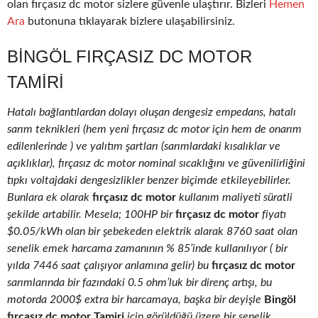
olan fırçasız dc motor sizlere güvenle ulaştırır. Bizleri
Hemen
Ara
butonuna tıklayarak bizlere ulaşabilirsiniz.
BINGÖL FIRÇASIZ DC MOTOR
TAMIRI
Hatalı bağlantılardan dolayı oluşan dengesiz empedans, hatalı
sarım teknikleri (hem yeni fırçasız dc motor için hem de onarım
edilenlerinde ) ve yalıtım şartları (sarımlardaki kısalıklar ve
açıklıklar), fırçasız dc motor nominal sıcaklığını ve güvenilirliğini
tıpkı voltajdaki dengesizlikler benzer biçimde etkileyebilirler.
Bunlara ek olarak
fırçasız dc motor
kullanım maliyeti süratli
şekilde artabilir. Mesela; 100HP bir
fırçasız dc motor
fiyatı
$0.05/kWh olan bir şebekeden elektrik alarak 8760 saat olan
senelik emek harcama zamanının % 85’inde kullanılıyor ( bir
yılda 7446 saat çalışıyor anlamına gelir) bu
fırçasız dc motor
sarımlarında bir fazındaki 0.5 ohm’luk bir direnç artışı, bu
motorda 2000$ extra bir harcamaya, başka bir deyişle
Bingöl
fırçasız dc motor Tamiri
için görüldüğü üzere bir senelik