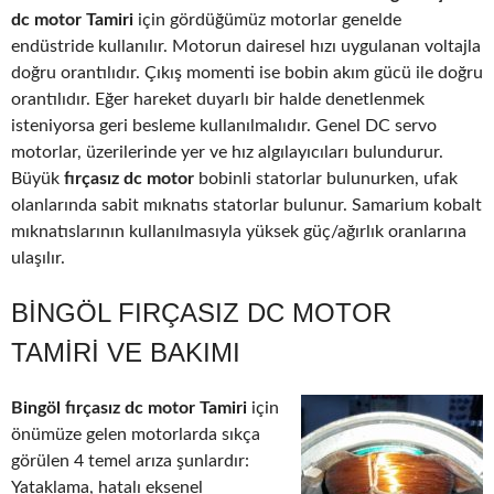
dc motor Tamiri
için gördüğümüz motorlar genelde
endüstride kullanılır. Motorun dairesel hızı uygulanan voltajla
doğru orantılıdır. Çıkış momenti ise bobin akım gücü ile doğru
orantılıdır. Eğer hareket duyarlı bir halde denetlenmek
isteniyorsa geri besleme kullanılmalıdır. Genel DC servo
motorlar, üzerilerinde yer ve hız algılayıcıları bulundurur.
Büyük
fırçasız dc motor
bobinli statorlar bulunurken, ufak
olanlarında sabit mıknatıs statorlar bulunur. Samarium kobalt
mıknatıslarının kullanılmasıyla yüksek güç/ağırlık oranlarına
ulaşılır.
BINGÖL FIRÇASIZ DC MOTOR
TAMIRI VE BAKIMI
Bingöl fırçasız dc motor Tamiri
için
önümüze gelen motorlarda sıkça
görülen 4 temel arıza şunlardır:
Yataklama, hatalı eksenel