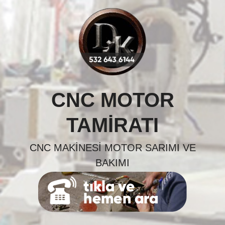
Skip
to
content
CNC MOTOR
TAMIRATI
CNC MAKINESI MOTOR SARIMI VE
BAKIMI