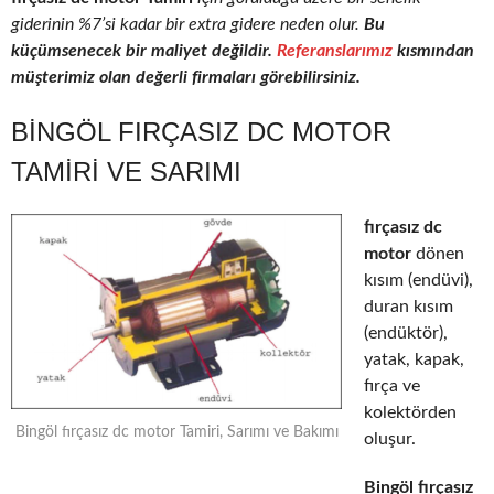
giderinin %7’si kadar bir extra gidere neden olur.
Bu
küçümsenecek bir maliyet değildir.
Referanslarımız
kısmından
müşterimiz olan değerli firmaları görebilirsiniz.
BINGÖL FIRÇASIZ DC MOTOR
TAMIRI VE SARIMI
fırçasız dc
motor
dönen
kısım (endüvi),
duran kısım
(endüktör),
yatak, kapak,
fırça ve
kolektörden
Bingöl fırçasız dc motor Tamiri, Sarımı ve Bakımı
oluşur.
Bingöl fırçasız