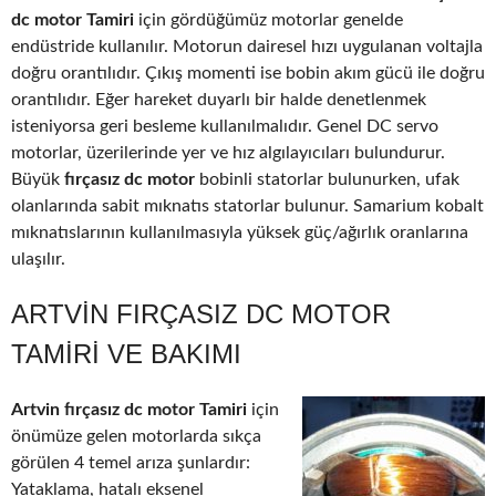
dc motor Tamiri
için gördüğümüz motorlar genelde
endüstride kullanılır. Motorun dairesel hızı uygulanan voltajla
doğru orantılıdır. Çıkış momenti ise bobin akım gücü ile doğru
orantılıdır. Eğer hareket duyarlı bir halde denetlenmek
isteniyorsa geri besleme kullanılmalıdır. Genel DC servo
motorlar, üzerilerinde yer ve hız algılayıcıları bulundurur.
Büyük
fırçasız dc motor
bobinli statorlar bulunurken, ufak
olanlarında sabit mıknatıs statorlar bulunur. Samarium kobalt
mıknatıslarının kullanılmasıyla yüksek güç/ağırlık oranlarına
ulaşılır.
ARTVIN FIRÇASIZ DC MOTOR
TAMIRI VE BAKIMI
Artvin fırçasız dc motor Tamiri
için
önümüze gelen motorlarda sıkça
görülen 4 temel arıza şunlardır:
Yataklama, hatalı eksenel