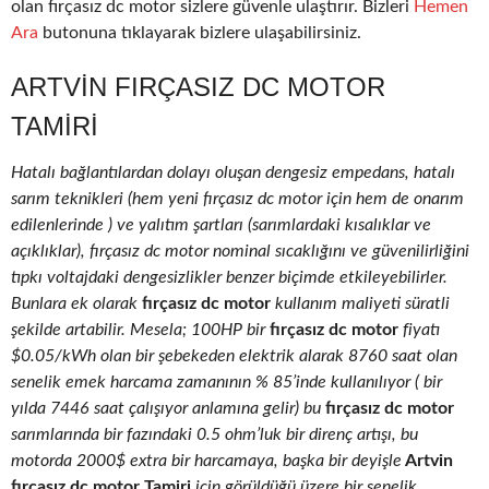
olan fırçasız dc motor sizlere güvenle ulaştırır. Bizleri
Hemen
Ara
butonuna tıklayarak bizlere ulaşabilirsiniz.
ARTVIN FIRÇASIZ DC MOTOR
TAMIRI
Hatalı bağlantılardan dolayı oluşan dengesiz empedans, hatalı
sarım teknikleri (hem yeni fırçasız dc motor için hem de onarım
edilenlerinde ) ve yalıtım şartları (sarımlardaki kısalıklar ve
açıklıklar), fırçasız dc motor nominal sıcaklığını ve güvenilirliğini
tıpkı voltajdaki dengesizlikler benzer biçimde etkileyebilirler.
Bunlara ek olarak
fırçasız dc motor
kullanım maliyeti süratli
şekilde artabilir. Mesela; 100HP bir
fırçasız dc motor
fiyatı
$0.05/kWh olan bir şebekeden elektrik alarak 8760 saat olan
senelik emek harcama zamanının % 85’inde kullanılıyor ( bir
yılda 7446 saat çalışıyor anlamına gelir) bu
fırçasız dc motor
sarımlarında bir fazındaki 0.5 ohm’luk bir direnç artışı, bu
motorda 2000$ extra bir harcamaya, başka bir deyişle
Artvin
fırçasız dc motor Tamiri
için görüldüğü üzere bir senelik