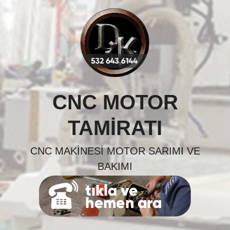
Skip
to
content
CNC MOTOR
TAMIRATI
CNC MAKINESI MOTOR SARIMI VE
BAKIMI