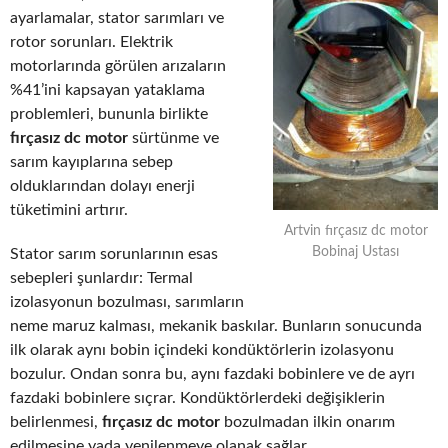
ayarlamalar, stator sarımları ve
rotor sorunları. Elektrik
motorlarında görülen arızaların
%41’ini kapsayan yataklama
problemleri, bununla birlikte
fırçasız dc motor
sürtünme ve
sarım kayıplarına sebep
olduklarından dolayı enerji
tüketimini artırır.
Artvin fırçasız dc motor
Bobinaj Ustası
Stator sarım sorunlarının esas
sebepleri şunlardır: Termal
izolasyonun bozulması, sarımların
neme maruz kalması, mekanik baskılar. Bunların sonucunda
ilk olarak aynı bobin içindeki kondüktörlerin izolasyonu
bozulur. Ondan sonra bu, aynı fazdaki bobinlere ve de ayrı
fazdaki bobinlere sıçrar. Kondüktörlerdeki değişiklerin
belirlenmesi,
fırçasız dc motor
bozulmadan ilkin onarım
edilmesine yada yenilenmeye olanak sağlar.