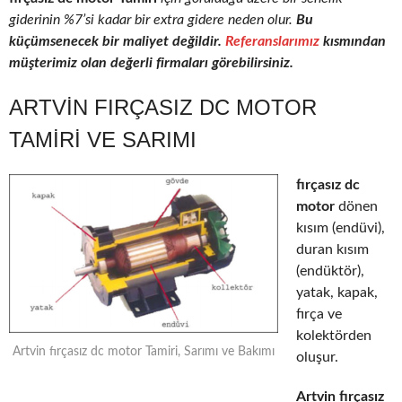
giderinin %7’si kadar bir extra gidere neden olur.
Bu
küçümsenecek bir maliyet değildir.
Referanslarımız
kısmından
müşterimiz olan değerli firmaları görebilirsiniz.
ARTVIN FIRÇASIZ DC MOTOR
TAMIRI VE SARIMI
fırçasız dc
motor
dönen
kısım (endüvi),
duran kısım
(endüktör),
yatak, kapak,
fırça ve
kolektörden
Artvin fırçasız dc motor Tamiri, Sarımı ve Bakımı
oluşur.
Artvin fırçasız