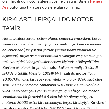
olan fırçalı dc motor sizlere güvenle ulaştırır. Bizleri
Hemen
Ara
butonuna tıklayarak bizlere ulaşabilirsiniz.
KIRKLARELI FIRÇALI DC MOTOR
TAMIRI
Hatalı bağlantılardan dolayı oluşan dengesiz empedans, hatalı
sarım teknikleri (hem yeni fırçalı dc motor için hem de onarım
edilenlerinde ) ve yalıtım şartları (sarımlardaki kısalıklar ve
açıklıklar), fırçalı dc motor nominal sıcaklığını ve güvenilirliğini
tıpkı voltajdaki dengesizlikler benzer biçimde etkileyebilirler.
Bunlara ek olarak
fırçalı dc motor
kullanım maliyeti süratli
şekilde artabilir. Mesela; 100HP bir
fırçalı dc motor
fiyatı
$0.05/kWh olan bir şebekeden elektrik alarak 8760 saat olan
senelik emek harcama zamanının % 85’inde kullanılıyor ( bir
yılda 7446 saat çalışıyor anlamına gelir) bu
fırçalı dc motor
sarımlarında bir fazındaki 0.5 ohm’luk bir direnç artışı, bu
motorda 2000$ extra bir harcamaya, başka bir deyişle
Kırklareli
fırçalı dc motor Tamiri
için görüldüğü üzere bir senelik giderinin