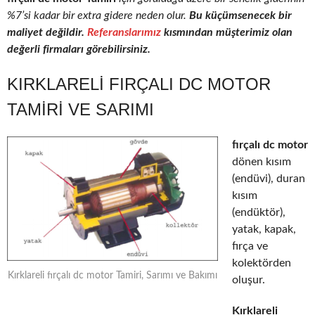
%7’si kadar bir extra gidere neden olur.
Bu küçümsenecek bir
maliyet değildir.
Referanslarımız
kısmından müşterimiz olan
değerli firmaları görebilirsiniz.
KIRKLARELI FIRÇALI DC MOTOR
TAMIRI VE SARIMI
fırçalı dc motor
dönen kısım
(endüvi), duran
kısım
(endüktör),
yatak, kapak,
fırça ve
kolektörden
Kırklareli fırçalı dc motor Tamiri, Sarımı ve Bakımı
oluşur.
Kırklareli