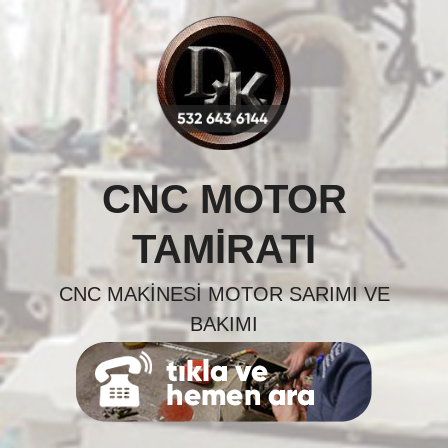
Skip
to
content
CNC MOTOR
TAMIRATI
CNC MAKINESI MOTOR SARIMI VE
BAKIMI