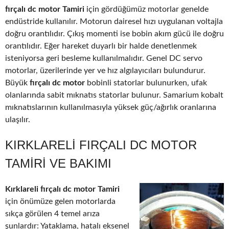
fırçalı dc motor Tamiri
için gördüğümüz motorlar genelde
endüstride kullanılır. Motorun dairesel hızı uygulanan voltajla
doğru orantılıdır. Çıkış momenti ise bobin akım gücü ile doğru
orantılıdır. Eğer hareket duyarlı bir halde denetlenmek
isteniyorsa geri besleme kullanılmalıdır. Genel DC servo
motorlar, üzerilerinde yer ve hız algılayıcıları bulundurur.
Büyük
fırçalı dc motor
bobinli statorlar bulunurken, ufak
olanlarında sabit mıknatıs statorlar bulunur. Samarium kobalt
mıknatıslarının kullanılmasıyla yüksek güç/ağırlık oranlarına
ulaşılır.
KIRKLARELI FIRÇALI DC MOTOR
TAMIRI VE BAKIMI
Kırklareli fırçalı dc motor Tamiri
için önümüze gelen motorlarda
sıkça görülen 4 temel arıza
şunlardır: Yataklama, hatalı eksenel