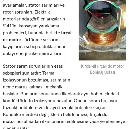
ayarlamalar, stator sarımları ve
rotor sorunları. Elektrik
motorlarında görülen arızaların
%41’ini kapsayan yataklama
problemleri, bununla birlikte
fırçalı
dc motor
sürtünme ve sarım
kayıplarına sebep olduklarından
dolayı enerji tüketimini artırır.
Stator sarım sorunlarının esas
Kırklareli fırçalı dc motor
Bobinaj Ustası
sebepleri şunlardır: Termal
izolasyonun bozulması, sarımların
neme maruz kalması, mekanik
baskılar. Bunların sonucunda ilk olarak aynı bobin içindeki
kondüktörlerin izolasyonu bozulur. Ondan sonra bu, aynı
fazdaki bobinlere ve de ayrı fazdaki bobinlere sıçrar.
Kondüktörlerdeki değişiklerin belirlenmesi,
fırçalı dc
motor
bozulmadan ilkin onarım edilmesine yada yenilenmeye
olanak sağlar.