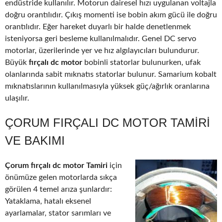
endüstride kullanılır. Motorun dairesel hızı uygulanan voltajla
doğru orantılıdır. Çıkış momenti ise bobin akım gücü ile doğru
orantılıdır. Eğer hareket duyarlı bir halde denetlenmek
isteniyorsa geri besleme kullanılmalıdır. Genel DC servo
motorlar, üzerilerinde yer ve hız algılayıcıları bulundurur.
Büyük
fırçalı dc motor
bobinli statorlar bulunurken, ufak
olanlarında sabit mıknatıs statorlar bulunur. Samarium kobalt
mıknatıslarının kullanılmasıyla yüksek güç/ağırlık oranlarına
ulaşılır.
ÇORUM FIRÇALI DC MOTOR TAMIRI
VE BAKIMI
Çorum fırçalı dc motor Tamiri
için
önümüze gelen motorlarda sıkça
görülen 4 temel arıza şunlardır:
Yataklama, hatalı eksenel
ayarlamalar, stator sarımları ve