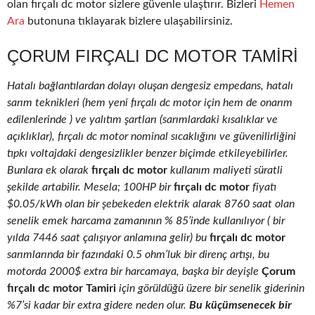
olan fırçalı dc motor sizlere güvenle ulaştırır. Bizleri
Hemen
Ara
butonuna tıklayarak bizlere ulaşabilirsiniz.
ÇORUM FIRÇALI DC MOTOR TAMIRI
Hatalı bağlantılardan dolayı oluşan dengesiz empedans, hatalı
sarım teknikleri (hem yeni fırçalı dc motor için hem de onarım
edilenlerinde ) ve yalıtım şartları (sarımlardaki kısalıklar ve
açıklıklar), fırçalı dc motor nominal sıcaklığını ve güvenilirliğini
tıpkı voltajdaki dengesizlikler benzer biçimde etkileyebilirler.
Bunlara ek olarak
fırçalı dc motor
kullanım maliyeti süratli
şekilde artabilir. Mesela; 100HP bir
fırçalı dc motor
fiyatı
$0.05/kWh olan bir şebekeden elektrik alarak 8760 saat olan
senelik emek harcama zamanının % 85’inde kullanılıyor ( bir
yılda 7446 saat çalışıyor anlamına gelir) bu
fırçalı dc motor
sarımlarında bir fazındaki 0.5 ohm’luk bir direnç artışı, bu
motorda 2000$ extra bir harcamaya, başka bir deyişle
Çorum
fırçalı dc motor Tamiri
için görüldüğü üzere bir senelik giderinin
%7’si kadar bir extra gidere neden olur.
Bu küçümsenecek bir