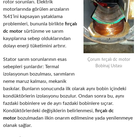
rotor sorunları. Elektrik
motorlarında görülen arızaların
%41’ini kapsayan yataklama
problemleri, bununla birlikte
fırçalı
dc motor
sürtünme ve sarım
kayıplarına sebep olduklarından
dolayı enerji tüketimini artırır.
Stator sarım sorunlarının esas
Çorum fırçalı dc motor
Bobinaj Ustası
sebepleri şunlardır: Termal
izolasyonun bozulması, sarımların
neme maruz kalması, mekanik
baskılar. Bunların sonucunda ilk olarak aynı bobin içindeki
kondüktörlerin izolasyonu bozulur. Ondan sonra bu, aynı
fazdaki bobinlere ve de ayrı fazdaki bobinlere sıçrar.
Kondüktörlerdeki değişiklerin belirlenmesi,
fırçalı dc
motor
bozulmadan ilkin onarım edilmesine yada yenilenmeye
olanak sağlar.