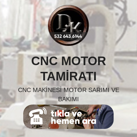
Skip
to
content
CNC MOTOR
TAMIRATI
CNC MAKINESI MOTOR SARIMI VE
BAKIMI