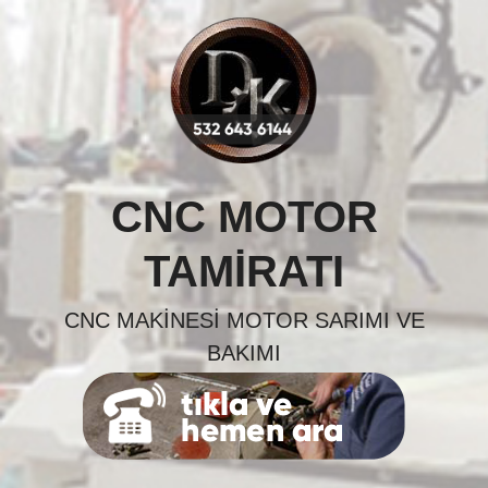
Skip
to
content
CNC MOTOR
TAMIRATI
CNC MAKINESI MOTOR SARIMI VE
BAKIMI