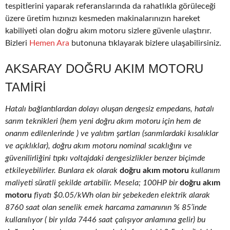
tespitlerini yaparak referanslarında da rahatlıkla görüleceği
üzere üretim hızınızı kesmeden makinalarınızın hareket
kabiliyeti olan doğru akım motoru sizlere güvenle ulaştırır.
Bizleri
Hemen Ara
butonuna tıklayarak bizlere ulaşabilirsiniz.
AKSARAY DOĞRU AKIM MOTORU
TAMIRI
Hatalı bağlantılardan dolayı oluşan dengesiz empedans, hatalı
sarım teknikleri (hem yeni doğru akım motoru için hem de
onarım edilenlerinde ) ve yalıtım şartları (sarımlardaki kısalıklar
ve açıklıklar), doğru akım motoru nominal sıcaklığını ve
güvenilirliğini tıpkı voltajdaki dengesizlikler benzer biçimde
etkileyebilirler. Bunlara ek olarak
doğru akım motoru
kullanım
maliyeti süratli şekilde artabilir. Mesela; 100HP bir
doğru akım
motoru
fiyatı $0.05/kWh olan bir şebekeden elektrik alarak
8760 saat olan senelik emek harcama zamanının % 85’inde
kullanılıyor ( bir yılda 7446 saat çalışıyor anlamına gelir) bu