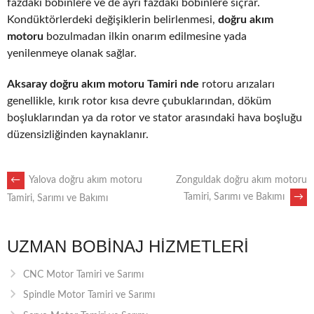
fazdaki bobinlere ve de ayrı fazdaki bobinlere sıçrar.
Kondüktörlerdeki değişiklerin belirlenmesi,
doğru akım
motoru
bozulmadan ilkin onarım edilmesine yada
yenilenmeye olanak sağlar.
Aksaray doğru akım motoru Tamiri nde
rotoru arızaları
genellikle, kırık rotor kısa devre çubuklarından, döküm
boşluklarından ya da rotor ve stator arasındaki hava boşluğu
düzensizliğinden kaynaklanır.
POST
←
Yalova doğru akım motoru
Zonguldak doğru akım motoru
Tamiri, Sarımı ve Bakımı
→
Tamiri, Sarımı ve Bakımı
NAVIGATION
UZMAN BOBINAJ HIZMETLERI
CNC Motor Tamiri ve Sarımı
Spindle Motor Tamiri ve Sarımı