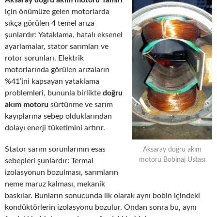
Aksaray doğru akım motoru Tamiri
için önümüze gelen motorlarda
sıkça görülen 4 temel arıza
şunlardır: Yataklama, hatalı eksenel
ayarlamalar, stator sarımları ve
rotor sorunları. Elektrik
motorlarında görülen arızaların
%41’ini kapsayan yataklama
problemleri, bununla birlikte
doğru
akım motoru
sürtünme ve sarım
kayıplarına sebep olduklarından
dolayı enerji tüketimini artırır.
Stator sarım sorunlarının esas
Aksaray doğru akım
motoru Bobinaj Ustası
sebepleri şunlardır: Termal
izolasyonun bozulması, sarımların
neme maruz kalması, mekanik
baskılar. Bunların sonucunda ilk olarak aynı bobin içindeki
kondüktörlerin izolasyonu bozulur. Ondan sonra bu, aynı