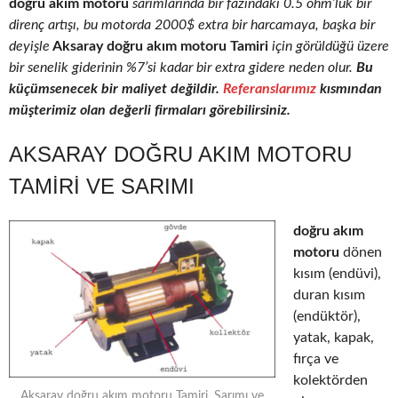
doğru akım motoru
sarımlarında bir fazındaki 0.5 ohm’luk bir
direnç artışı, bu motorda 2000$ extra bir harcamaya, başka bir
deyişle
Aksaray doğru akım motoru Tamiri
için görüldüğü üzere
bir senelik giderinin %7’si kadar bir extra gidere neden olur.
Bu
küçümsenecek bir maliyet değildir.
Referanslarımız
kısmından
müşterimiz olan değerli firmaları görebilirsiniz.
AKSARAY DOĞRU AKIM MOTORU
TAMIRI VE SARIMI
doğru akım
motoru
dönen
kısım (endüvi),
duran kısım
(endüktör),
yatak, kapak,
fırça ve
kolektörden
Aksaray doğru akım motoru Tamiri, Sarımı ve