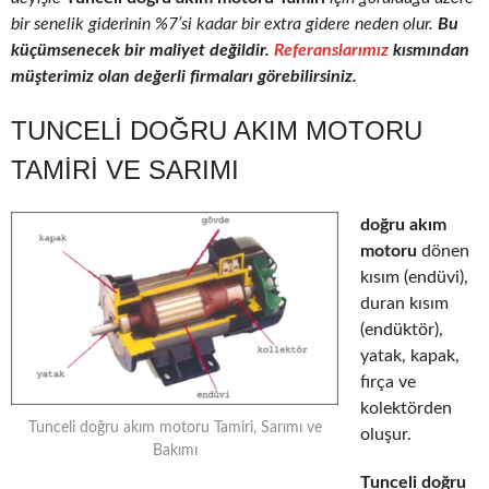
bir senelik giderinin %7’si kadar bir extra gidere neden olur.
Bu
küçümsenecek bir maliyet değildir.
Referanslarımız
kısmından
müşterimiz olan değerli firmaları görebilirsiniz.
TUNCELI DOĞRU AKIM MOTORU
TAMIRI VE SARIMI
doğru akım
motoru
dönen
kısım (endüvi),
duran kısım
(endüktör),
yatak, kapak,
fırça ve
kolektörden
Tunceli doğru akım motoru Tamiri, Sarımı ve
oluşur.
Bakımı
Tunceli doğru