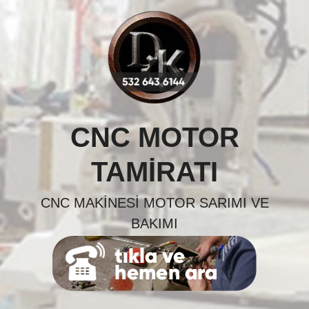
Skip
to
content
CNC MOTOR
TAMIRATI
CNC MAKINESI MOTOR SARIMI VE
BAKIMI