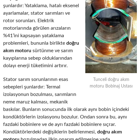
şunlardır: Yataklama, hatalı eksenel
ayarlamalar, stator sarımları ve
rotor sorunları. Elektrik
motorlarında görülen arızaların
%41’ini kapsayan yataklama
problemleri, bununla birlikte
doğru
akım motoru
sürtünme ve sarım
kayıplarına sebep olduklarından
dolayı enerji tüketimini artırır.
Stator sarım sorunlarının esas
Tunceli doğru akım
motoru Bobinaj Ustası
sebepleri şunlardır: Termal
izolasyonun bozulması, sarımların
neme maruz kalması, mekanik
baskılar. Bunların sonucunda ilk olarak aynı bobin içindeki
kondüktörlerin izolasyonu bozulur. Ondan sonra bu, aynı
fazdaki bobinlere ve de ayrı fazdaki bobinlere sıçrar.
Kondüktörlerdeki değişiklerin belirlenmesi,
doğru akım
motoru
bozulmadan ilkin onarım edilmesine yada