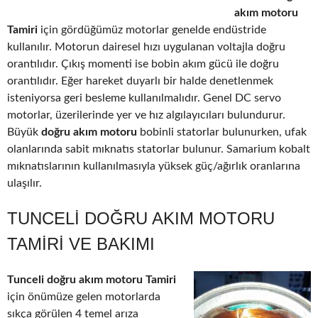
akım motoru
Tamiri
için gördüğümüz motorlar genelde endüstride
kullanılır. Motorun dairesel hızı uygulanan voltajla doğru
orantılıdır. Çıkış momenti ise bobin akım gücü ile doğru
orantılıdır. Eğer hareket duyarlı bir halde denetlenmek
isteniyorsa geri besleme kullanılmalıdır. Genel DC servo
motorlar, üzerilerinde yer ve hız algılayıcıları bulundurur.
Büyük
doğru akım motoru
bobinli statorlar bulunurken, ufak
olanlarında sabit mıknatıs statorlar bulunur. Samarium kobalt
mıknatıslarının kullanılmasıyla yüksek güç/ağırlık oranlarına
ulaşılır.
TUNCELI DOĞRU AKIM MOTORU
TAMIRI VE BAKIMI
Tunceli doğru akım motoru Tamiri
için önümüze gelen motorlarda
sıkça görülen 4 temel arıza