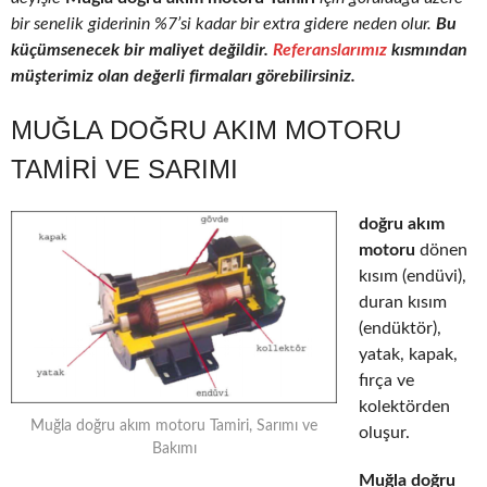
bir senelik giderinin %7’si kadar bir extra gidere neden olur.
Bu
küçümsenecek bir maliyet değildir.
Referanslarımız
kısmından
müşterimiz olan değerli firmaları görebilirsiniz.
MUĞLA DOĞRU AKIM MOTORU
TAMIRI VE SARIMI
doğru akım
motoru
dönen
kısım (endüvi),
duran kısım
(endüktör),
yatak, kapak,
fırça ve
kolektörden
Muğla doğru akım motoru Tamiri, Sarımı ve
oluşur.
Bakımı
Muğla doğru