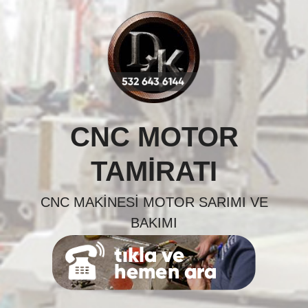
Skip
to
content
CNC MOTOR
TAMIRATI
CNC MAKINESI MOTOR SARIMI VE
BAKIMI