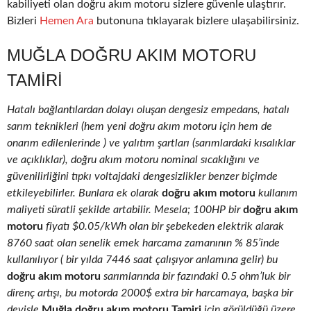
kabiliyeti olan doğru akım motoru sizlere güvenle ulaştırır.
Bizleri
Hemen Ara
butonuna tıklayarak bizlere ulaşabilirsiniz.
MUĞLA DOĞRU AKIM MOTORU
TAMIRI
Hatalı bağlantılardan dolayı oluşan dengesiz empedans, hatalı
sarım teknikleri (hem yeni doğru akım motoru için hem de
onarım edilenlerinde ) ve yalıtım şartları (sarımlardaki kısalıklar
ve açıklıklar), doğru akım motoru nominal sıcaklığını ve
güvenilirliğini tıpkı voltajdaki dengesizlikler benzer biçimde
etkileyebilirler. Bunlara ek olarak
doğru akım motoru
kullanım
maliyeti süratli şekilde artabilir. Mesela; 100HP bir
doğru akım
motoru
fiyatı $0.05/kWh olan bir şebekeden elektrik alarak
8760 saat olan senelik emek harcama zamanının % 85’inde
kullanılıyor ( bir yılda 7446 saat çalışıyor anlamına gelir) bu
doğru akım motoru
sarımlarında bir fazındaki 0.5 ohm’luk bir
direnç artışı, bu motorda 2000$ extra bir harcamaya, başka bir
deyişle
Muğla doğru akım motoru Tamiri
için görüldüğü üzere