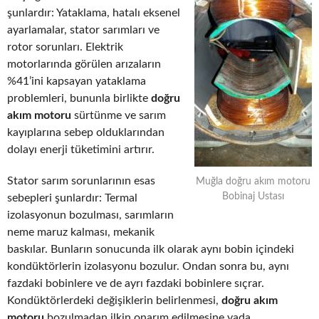
şunlardır: Yataklama, hatalı eksenel
ayarlamalar, stator sarımları ve
rotor sorunları. Elektrik
motorlarında görülen arızaların
%41’ini kapsayan yataklama
problemleri, bununla birlikte
doğru
akım motoru
sürtünme ve sarım
kayıplarına sebep olduklarından
dolayı enerji tüketimini artırır.
Stator sarım sorunlarının esas
Muğla doğru akım motoru
Bobinaj Ustası
sebepleri şunlardır: Termal
izolasyonun bozulması, sarımların
neme maruz kalması, mekanik
baskılar. Bunların sonucunda ilk olarak aynı bobin içindeki
kondüktörlerin izolasyonu bozulur. Ondan sonra bu, aynı
fazdaki bobinlere ve de ayrı fazdaki bobinlere sıçrar.
Kondüktörlerdeki değişiklerin belirlenmesi,
doğru akım
motoru
bozulmadan ilkin onarım edilmesine yada