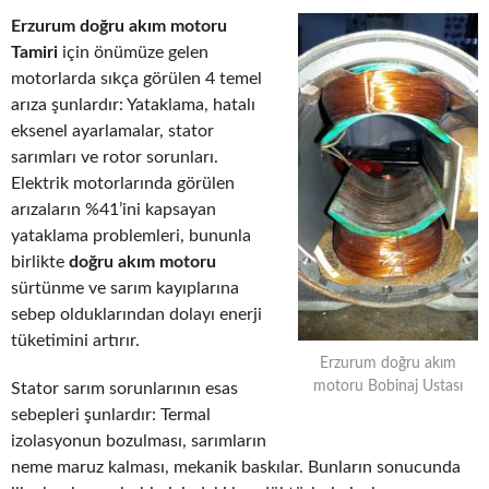
Erzurum doğru akım motoru
Tamiri
için önümüze gelen
motorlarda sıkça görülen 4 temel
arıza şunlardır: Yataklama, hatalı
eksenel ayarlamalar, stator
sarımları ve rotor sorunları.
Elektrik motorlarında görülen
arızaların %41’ini kapsayan
yataklama problemleri, bununla
birlikte
doğru akım motoru
sürtünme ve sarım kayıplarına
sebep olduklarından dolayı enerji
tüketimini artırır.
Erzurum doğru akım
motoru Bobinaj Ustası
Stator sarım sorunlarının esas
sebepleri şunlardır: Termal
izolasyonun bozulması, sarımların
neme maruz kalması, mekanik baskılar. Bunların sonucunda