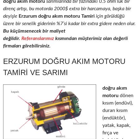
doğru akım motoru
sarımlarında bir fazındaki 0.5 ohm’luk bir
direnç artışı, bu motorda 2000$ extra bir harcamaya, başka bir
deyişle
Erzurum doğru akım motoru Tamiri
için görüldüğü
üzere bir senelik giderinin %7’si kadar bir extra gidere neden olur.
Bu küçümsenecek bir maliyet
değildir.
Referanslarımız
kısmından müşterimiz olan değerli
firmaları görebilirsiniz.
ERZURUM DOĞRU AKIM MOTORU
TAMIRI VE SARIMI
doğru akım
motoru
dönen
kısım (endüvi),
duran kısım
(endüktör),
yatak, kapak,
fırça ve