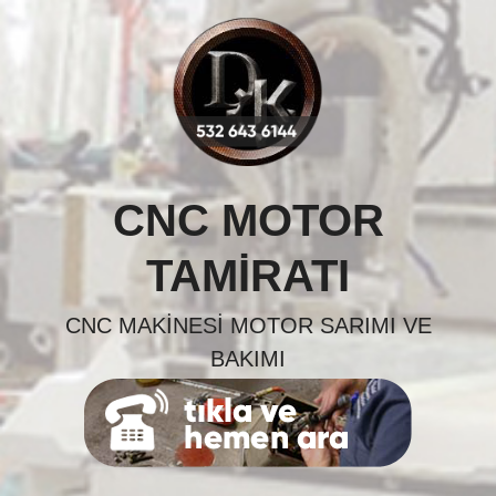
Skip
to
content
CNC MOTOR
TAMIRATI
CNC MAKINESI MOTOR SARIMI VE
BAKIMI