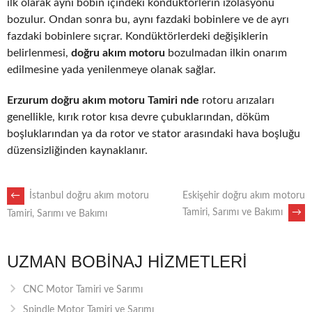
ilk olarak aynı bobin içindeki kondüktörlerin izolasyonu
bozulur. Ondan sonra bu, aynı fazdaki bobinlere ve de ayrı
fazdaki bobinlere sıçrar. Kondüktörlerdeki değişiklerin
belirlenmesi,
doğru akım motoru
bozulmadan ilkin onarım
edilmesine yada yenilenmeye olanak sağlar.
Erzurum doğru akım motoru Tamiri nde
rotoru arızaları
genellikle, kırık rotor kısa devre çubuklarından, döküm
boşluklarından ya da rotor ve stator arasındaki hava boşluğu
düzensizliğinden kaynaklanır.
POST
←
İstanbul doğru akım motoru
Eskişehir doğru akım motoru
Tamiri, Sarımı ve Bakımı
→
Tamiri, Sarımı ve Bakımı
NAVIGATION
UZMAN BOBINAJ HIZMETLERI
CNC Motor Tamiri ve Sarımı
Spindle Motor Tamiri ve Sarımı