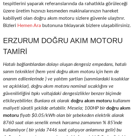
tespitlerini yaparak referanslarında da rahatlıkla görüleceği
üzere üretim hızınızı kesmeden makinalarınızın hareket
kabiliyeti olan doğru akım motoru sizlere güvenle ulaştırır.
Bizleri
Hemen Ara
butonuna tıklayarak bizlere ulaşabilirsiniz.
ERZURUM DOĞRU AKIM MOTORU
TAMIRI
Hatalı bağlantılardan dolayı oluşan dengesiz empedans, hatalı
sarım teknikleri (hem yeni doğru akım motoru için hem de
onarım edilenlerinde ) ve yalıtım şartları (sarımlardaki kısalıklar
ve açıklıklar), doğru akım motoru nominal sıcaklığını ve
güvenilirliğini tıpkı voltajdaki dengesizlikler benzer biçimde
etkileyebilirler. Bunlara ek olarak
doğru akım motoru
kullanım
maliyeti süratli şekilde artabilir. Mesela; 100HP bir
doğru akım
motoru
fiyatı $0.05/kWh olan bir şebekeden elektrik alarak
8760 saat olan senelik emek harcama zamanının % 85’inde
kullanılıyor ( bir yılda 7446 saat çalışıyor anlamına gelir) bu