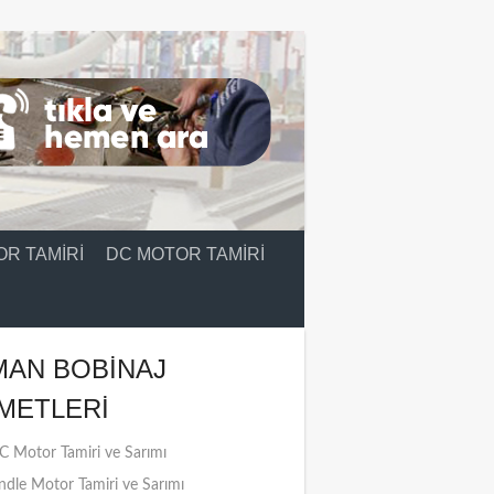
R TAMIRI
DC MOTOR TAMIRI
MAN BOBINAJ
METLERI
 Motor Tamiri ve Sarımı
ndle Motor Tamiri ve Sarımı