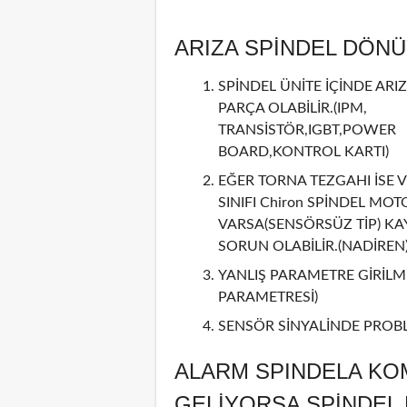
ARIZA SPİNDEL DÖN
SPİNDEL ÜNİTE İÇİNDE ARIZ
PARÇA OLABİLİR.(IPM,
TRANSİSTÖR,IGBT,POWER
BOARD,KONTROL KARTI)
EĞER TORNA TEZGAHI İSE V
SINIFI Chiron SPİNDEL MOT
VARSA(SENSÖRSÜZ TİP) KA
SORUN OLABİLİR.(NADİREN
YANLIŞ PARAMETRE GİRİLMİ
PARAMETRESİ)
SENSÖR SİNYALİNDE PROBL
ALARM SPINDELA KO
GELİYORSA SPİNDE