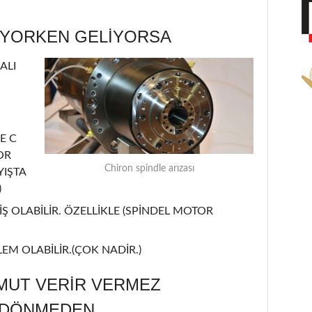
ÜYORKEN GELİYORSA
ALI
E C
OR
Chiron spindle arızası
YIŞTA
)
Ş OLABİLİR. ÖZELLİKLE (SPİNDEL MOTOR
EM OLABİLİR.(ÇOK NADİR.)
MUT VERİR VERMEZ
L DÖNMEDEN