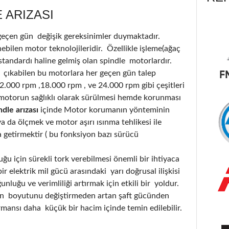
 ARIZASI
 geçen gün değişik gereksinimler duymaktadır.
bilen motor teknolojileridir. Özellikle işleme(ağaç
standardı haline gelmiş olan spindle motorlardır.
 çıkabilen bu motorlara her geçen gün talep
12.000 rpm ,18.000 rpm , ve 24.000 rpm gibi çeşitleri
motorun sağlıklı olarak sürülmesi hemde korunması
dle arızası
içinde Motor korumanın yönteminin
 da ölçmek ve motor aşırı ısınma tehlikesi ile
a getirmektir ( bu fonksiyon bazı sürücü
u için sürekli tork verebilmesi önemli bir ihtiyaca
r elektrik mil gücü arasındaki yarı doğrusal ilişkisi
luğu ve verimliliği artırmak için etkili bir yoldur.
nin boyutunu değiştirmeden artan şaft gücünden
ormansı daha küçük bir hacim içinde temin edilebilir.