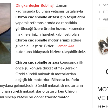
Dinçkardeşler Bobinaj
, Uzman
Ser
kadrosunda bulunan yetişmiş ustalarıyla
DC 
Chiron cnc spindle arızası
için tespitlerini
Ank
yaparak referanslarında da rahatlıkla
görüleceği üzere üretim hızınızı kesmeden
makinelerinizin hareket kabiliyeti olan
Chiron cnc spindle motorlarınızı
sizlere
güvenle ulaştırır. Bizleri
Hemen Ara
butonuna tıklayarak bizlere ulaşabilirsiniz.
Chiron cnc spindle arızası
konusunda ilk
önce şu konuya dikkat etmek gerekir.
Öteki sürekli mıknatıslı motorlardan
değişik bir motordur. Bilhassa bu farkı
eydana gelmektedir. Sürekli mıknatıslı motorların
MOT
ulunan sürekli mıknatıslar oluştururken Chiron
VE 
nı sincap kafesli bir döner transformatör
RE