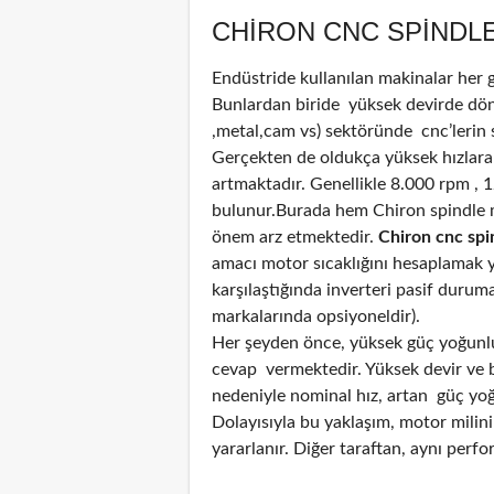
CHIRON CNC SPINDLE
Endüstride kullanılan makinalar her
Bunlardan biride yüksek devirde döne
,metal,cam vs) sektöründe cnc’lerin 
Gerçekten de oldukça yüksek hızlara
artmaktadır. Genellikle 8.000 rpm , 
bulunur.Burada hem Chiron spindle 
önem arz etmektedir.
Chiron cnc spin
amacı motor sıcaklığını hesaplamak ya
karşılaştığında inverteri pasif durum
markalarında opsiyoneldir).
Her şeyden önce, yüksek güç yoğunluğ
cevap vermektedir. Yüksek devir ve bi
nedeniyle nominal hız, artan güç yoğun
Dolayısıyla bu yaklaşım, motor mili
yararlanır. Diğer taraftan, aynı perf