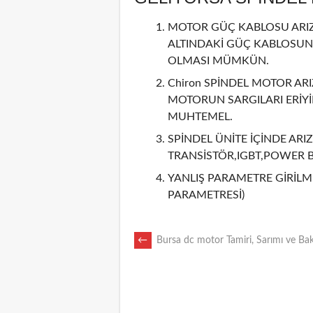
MOTOR GÜÇ KABLOSU ARIZA
ALTINDAKİ GÜÇ KABLOSUN
OLMASI MÜMKÜN.
Chiron SPİNDEL MOTOR ARI
MOTORUN SARGILARI ERİY
MUHTEMEL.
SPİNDEL ÜNİTE İÇİNDE ARIZ
TRANSİSTÖR,IGBT,POWER 
YANLIŞ PARAMETRE GİRİLMİ
PARAMETRESİ)
POST
←
Bursa dc motor Tamiri, Sarımı ve Ba
NAVIGATION