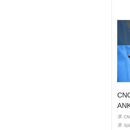
CN
AN
CNC
Spi