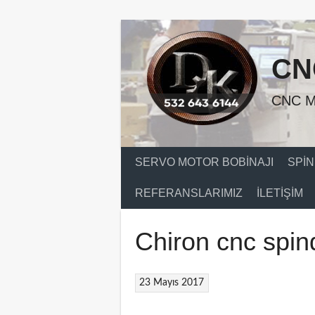
Skip
to
content
CN
CNC M
SERVO MOTOR BOBINAJI
SPIN
REFERANSLARIMIZ
İLETIŞIM
Chiron cnc spind
23 Mayıs 2017