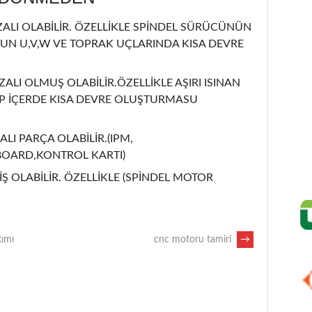
LI OLABİLİR. ÖZELLİKLE SPİNDEL SÜRÜCÜNÜN
UN U,V,W VE TOPRAK UÇLARINDA KISA DEVRE
ZALI OLMUŞ OLABİLİR.ÖZELLİKLE AŞIRI ISINAN
İP İÇERDE KISA DEVRE OLUŞTURMASU
ALI PARÇA OLABİLİR.(IPM,
BOARD,KONTROL KARTI)
Ş OLABİLİR. ÖZELLİKLE (SPİNDEL MOTOR
kımı
cnc motoru tamiri
→