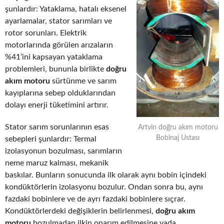
şunlardır: Yataklama, hatalı eksenel
ayarlamalar, stator sarımları ve
rotor sorunları. Elektrik
motorlarında görülen arızaların
%41’ini kapsayan yataklama
problemleri, bununla birlikte
doğru
akım motoru
sürtünme ve sarım
kayıplarına sebep olduklarından
dolayı enerji tüketimini artırır.
Stator sarım sorunlarının esas
Artvin doğru akım motoru
Bobinaj Ustası
sebepleri şunlardır: Termal
izolasyonun bozulması, sarımların
neme maruz kalması, mekanik
baskılar. Bunların sonucunda ilk olarak aynı bobin içindeki
kondüktörlerin izolasyonu bozulur. Ondan sonra bu, aynı
fazdaki bobinlere ve de ayrı fazdaki bobinlere sıçrar.
Kondüktörlerdeki değişiklerin belirlenmesi,
doğru akım
motoru
bozulmadan ilkin onarım edilmesine yada