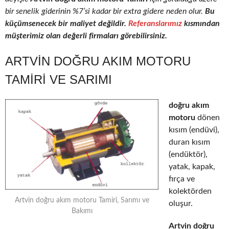
bir senelik giderinin %7’si kadar bir extra gidere neden olur.
Bu
küçümsenecek bir maliyet değildir.
Referanslarımız
kısmından
müşterimiz olan değerli firmaları görebilirsiniz.
ARTVIN DOĞRU AKIM MOTORU
TAMIRI VE SARIMI
doğru akım
motoru
dönen
kısım (endüvi),
duran kısım
(endüktör),
yatak, kapak,
fırça ve
kolektörden
Artvin doğru akım motoru Tamiri, Sarımı ve
oluşur.
Bakımı
Artvin doğru