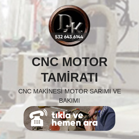
Skip
to
content
CNC MOTOR
TAMIRATI
CNC MAKINESI MOTOR SARIMI VE
BAKIMI