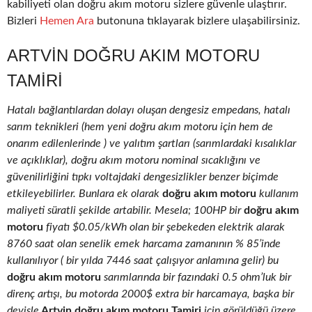
kabiliyeti olan doğru akım motoru sizlere güvenle ulaştırır.
Bizleri
Hemen Ara
butonuna tıklayarak bizlere ulaşabilirsiniz.
ARTVIN DOĞRU AKIM MOTORU
TAMIRI
Hatalı bağlantılardan dolayı oluşan dengesiz empedans, hatalı
sarım teknikleri (hem yeni doğru akım motoru için hem de
onarım edilenlerinde ) ve yalıtım şartları (sarımlardaki kısalıklar
ve açıklıklar), doğru akım motoru nominal sıcaklığını ve
güvenilirliğini tıpkı voltajdaki dengesizlikler benzer biçimde
etkileyebilirler. Bunlara ek olarak
doğru akım motoru
kullanım
maliyeti süratli şekilde artabilir. Mesela; 100HP bir
doğru akım
motoru
fiyatı $0.05/kWh olan bir şebekeden elektrik alarak
8760 saat olan senelik emek harcama zamanının % 85’inde
kullanılıyor ( bir yılda 7446 saat çalışıyor anlamına gelir) bu
doğru akım motoru
sarımlarında bir fazındaki 0.5 ohm’luk bir
direnç artışı, bu motorda 2000$ extra bir harcamaya, başka bir
deyişle
Artvin doğru akım motoru Tamiri
için görüldüğü üzere