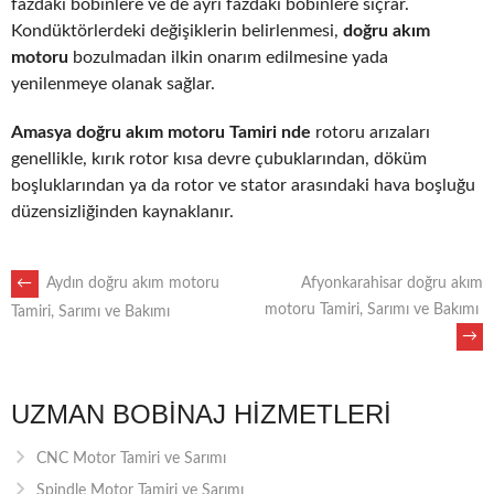
fazdaki bobinlere ve de ayrı fazdaki bobinlere sıçrar.
Kondüktörlerdeki değişiklerin belirlenmesi,
doğru akım
motoru
bozulmadan ilkin onarım edilmesine yada
yenilenmeye olanak sağlar.
Amasya doğru akım motoru Tamiri nde
rotoru arızaları
genellikle, kırık rotor kısa devre çubuklarından, döküm
boşluklarından ya da rotor ve stator arasındaki hava boşluğu
düzensizliğinden kaynaklanır.
POST
←
Aydın doğru akım motoru
Afyonkarahisar doğru akım
motoru Tamiri, Sarımı ve Bakımı
Tamiri, Sarımı ve Bakımı
→
NAVIGATION
UZMAN BOBINAJ HIZMETLERI
CNC Motor Tamiri ve Sarımı
Spindle Motor Tamiri ve Sarımı