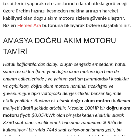
tespitlerini yaparak referanslarında da rahatlıkla görüleceği
üzere üretim hızınızı kesmeden makinalarınızın hareket
kabiliyeti olan doğru akım motoru sizlere güvenle ulaştırır.
Bizleri
Hemen Ara
butonuna tıklayarak bizlere ulaşabilirsiniz.
AMASYA DOĞRU AKIM MOTORU
TAMIRI
Hatalı bağlantılardan dolayı oluşan dengesiz empedans, hatalı
sarım teknikleri (hem yeni doğru akım motoru için hem de
onarım edilenlerinde ) ve yalıtım şartları (sarımlardaki kısalıklar
ve açıklıklar), doğru akım motoru nominal sıcaklığını ve
güvenilirliğini tıpkı voltajdaki dengesizlikler benzer biçimde
etkileyebilirler. Bunlara ek olarak
doğru akım motoru
kullanım
maliyeti süratli şekilde artabilir. Mesela; 100HP bir
doğru akım
motoru
fiyatı $0.05/kWh olan bir şebekeden elektrik alarak
8760 saat olan senelik emek harcama zamanının % 85’inde
kullanılıyor ( bir yılda 7446 saat çalışıyor anlamına gelir) bu