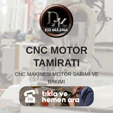
Skip
to
content
CNC MOTOR
TAMIRATI
CNC MAKINESI MOTOR SARIMI VE
BAKIMI