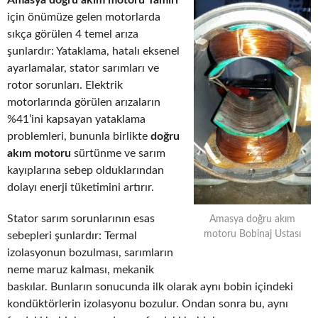
Amasya doğru akım motoru Tamiri
için önümüze gelen motorlarda
sıkça görülen 4 temel arıza
şunlardır: Yataklama, hatalı eksenel
ayarlamalar, stator sarımları ve
rotor sorunları. Elektrik
motorlarında görülen arızaların
%41’ini kapsayan yataklama
problemleri, bununla birlikte
doğru
akım motoru
sürtünme ve sarım
kayıplarına sebep olduklarından
dolayı enerji tüketimini artırır.
Stator sarım sorunlarının esas
Amasya doğru akım
motoru Bobinaj Ustası
sebepleri şunlardır: Termal
izolasyonun bozulması, sarımların
neme maruz kalması, mekanik
baskılar. Bunların sonucunda ilk olarak aynı bobin içindeki
kondüktörlerin izolasyonu bozulur. Ondan sonra bu, aynı