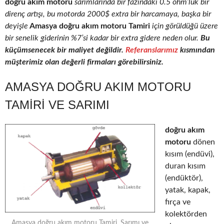
doğru akım motoru
sarımlarında bir fazındaki 0.5 ohm’luk bir
direnç artışı, bu motorda 2000$ extra bir harcamaya, başka bir
deyişle
Amasya doğru akım motoru Tamiri
için görüldüğü üzere
bir senelik giderinin %7’si kadar bir extra gidere neden olur.
Bu
küçümsenecek bir maliyet değildir.
Referanslarımız
kısmından
müşterimiz olan değerli firmaları görebilirsiniz.
AMASYA DOĞRU AKIM MOTORU
TAMIRI VE SARIMI
doğru akım
motoru
dönen
kısım (endüvi),
duran kısım
(endüktör),
yatak, kapak,
fırça ve
kolektörden
Amasya doğru akım motoru Tamiri, Sarımı ve