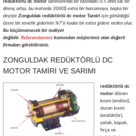
redüktörlü dc motor
sarımlarında bir fazındaki 0.5 ohm’luk bir
direnç artışı, bu motorda 2000$ extra bir harcamaya, başka bir
deyişle
Zonguldak redüktörlü dc motor Tamiri
için görüldüğü
üzere bir senelik giderinin %7’si kadar bir extra gidere neden olur.
Bu küçümsenecek bir maliyet
değildir.
Referanslarımız
kısmından müşterimiz olan değerli
firmaları görebilirsiniz.
ZONGULDAK REDÜKTÖRLÜ DC
MOTOR TAMIRI VE SARIMI
redüktörlü dc
motor
dönen
kısım (endüvi),
duran kısım
(endüktör),
yatak, kapak,
fırça ve