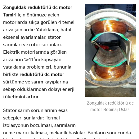
Zonguldak redüktörlü dc motor
Tamiri
için önümüze gelen
motorlarda sıkça görülen 4 temel
arıza şunlardır: Yataklama, hatalı
eksenel ayarlamalar, stator
sarımları ve rotor sorunları.
Elektrik motorlarında görülen
arızaların %41’ini kapsayan
yataklama problemleri, bununla
birlikte
redüktörlü dc motor
sürtünme ve sarım kayıplarına
sebep olduklarından dolayı enerji
tüketimini artırır.
Zonguldak redüktörlü dc
motor Bobinaj Ustası
Stator sarım sorunlarının esas
sebepleri şunlardır: Termal
izolasyonun bozulması, sarımların
neme maruz kalması, mekanik baskılar. Bunların sonucunda