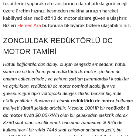
tespitlerini yaparak referanslarında da rahatlıkla görüleceği
üzere üretim hızınızı kesmeden makinalarınızın hareket
kabiliyeti olan redüktörlü dc motor sizlere güvenle ulaştırır.
Bizleri
Hemen Ara
butonuna tıklayarak bizlere ulaşabilirsiniz.
ZONGULDAK REDÜKTÖRLÜ DC
MOTOR TAMIRI
Hatalı bağlantılardan dolayı oluşan dengesiz empedans, hatalı
sarım teknikleri (hem yeni redüktörlü dc motor için hem de
onarım edilenlerinde ) ve yalıtım şartları (sarımlardaki kısalıklar
ve açıklıklar), redüktörlü dc motor nominal sıcaklığını ve
güvenilirliğini tıpkı voltajdaki dengesizlikler benzer biçimde
etkileyebilirler. Bunlara ek olarak
redüktörlü dc motor
kullanım
maliyeti süratli şekilde artabilir. Mesela; 100HP bir
redüktörlü
dc motor
fiyatı $0.05/kWh olan bir şebekeden elektrik alarak
8760 saat olan senelik emek harcama zamanının % 85’inde
kullanılıyor ( bir yılda 7446 saat çalışıyor anlamına gelir) bu