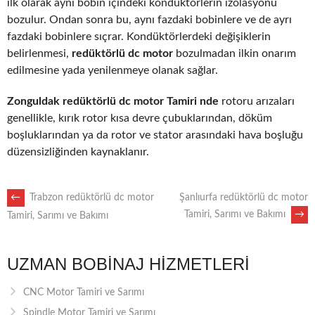
ilk olarak aynı bobin içindeki kondüktörlerin izolasyonu
bozulur. Ondan sonra bu, aynı fazdaki bobinlere ve de ayrı
fazdaki bobinlere sıçrar. Kondüktörlerdeki değişiklerin
belirlenmesi,
redüktörlü dc motor
bozulmadan ilkin onarım
edilmesine yada yenilenmeye olanak sağlar.
Zonguldak redüktörlü dc motor Tamiri nde
rotoru arızaları
genellikle, kırık rotor kısa devre çubuklarından, döküm
boşluklarından ya da rotor ve stator arasındaki hava boşluğu
düzensizliğinden kaynaklanır.
POST
←
Trabzon redüktörlü dc motor
Şanlıurfa redüktörlü dc motor
Tamiri, Sarımı ve Bakımı
→
Tamiri, Sarımı ve Bakımı
NAVIGATION
UZMAN BOBINAJ HIZMETLERI
CNC Motor Tamiri ve Sarımı
Spindle Motor Tamiri ve Sarımı