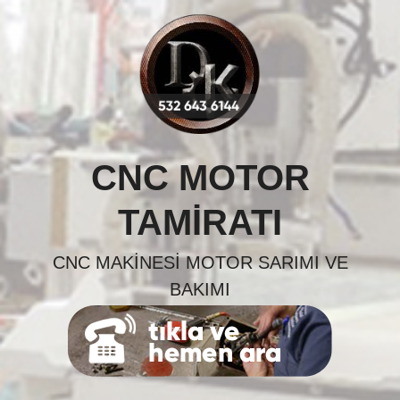
Skip
to
content
CNC MOTOR
TAMIRATI
CNC MAKINESI MOTOR SARIMI VE
BAKIMI