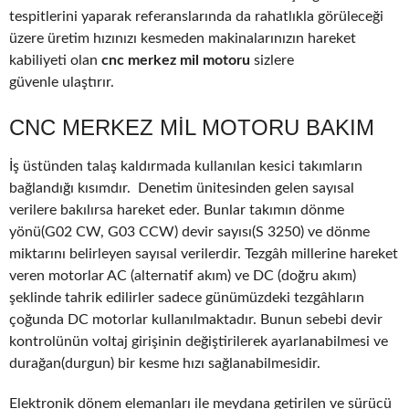
tespitlerini yaparak referanslarında da rahatlıkla görüleceği
üzere üretim hızınızı kesmeden makinalarınızın hareket
kabiliyeti olan
cnc merkez mil motoru
sizlere
güvenle ulaştırır.
CNC MERKEZ MIL MOTORU BAKIM
İş üstünden talaş kaldırmada kullanılan kesici takımların
bağlandığı kısımdır. Denetim ünitesinden gelen sayısal
verilere bakılırsa hareket eder. Bunlar takımın dönme
yönü(G02 CW, G03 CCW) devir sayısı(S 3250) ve dönme
miktarını belirleyen sayısal verilerdir. Tezgâh millerine hareket
veren motorlar AC (alternatif akım) ve DC (doğru akım)
şeklinde tahrik edilirler sadece günümüzdeki tezgâhların
çoğunda DC motorlar kullanılmaktadır. Bunun sebebi devir
kontrolünün voltaj girişinin değiştirilerek ayarlanabilmesi ve
durağan(durgun) bir kesme hızı sağlanabilmesidir.
Elektronik dönem elemanları ile meydana getirilen ve sürücü