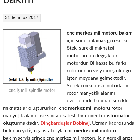
31 Temmuz 2017
cnc merkez mil motoru bakım
için şunu anlamak gerekir ki
öteki sürekli mıknatıslı
motorlardan değişik bir
motordur. Bilhassa bu farkı
rotorundan ve yapmış olduğu
işten meydana gelmektedir.
Sürekli mıknatıslı motorların
cnc iş mili spindle motor
rotor manyetik alanını
üzerilerinde bulunan sürekli
mıknatıslar oluştururken,
cnc merkez mil motoru
rotor
manyetik alanını ise sincap kafesli bir döner transformatör
oluşturmaktadır.
Dinçkardeşler Bobinaj
, Uzman kadrosunda
bulunan yetişmiş ustalarıyla
cnc merkez mil motoru
bakım
servislerinde cnc merkez mil motoru için gerekli arıza