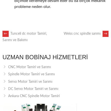
biçimde ilerlemeye devam eder bu da birçok mekanik
probleme neden olur.
POST
←
Tunceli dc motor Tamiri,
Weiss cnc spindle sarımı
→
Sarımı ve Bakımı
NAVIGATION
UZMAN BOBINAJ HIZMETLERI
CNC Motor Tamiri ve Sarımı
Spindle Motor Tamiri ve Sarımı
Servo Motor Tamiri ve Sarımı
DC Servo Motor Tamiri ve Sarımı
Ankara CNC Spindle Motor Tamiri