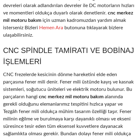
devreleri olarak adlandırılan devreler ile DC motorların hızları
ve momentleri oldukça duyarlı olarak denetlenir.
cnc merkez
mil motoru bakım
için uzman kadromuzdan yardım almak
isterseniz Bizleri
Hemen Ara
butonuna tıklayarak bizlere
ulaşabilirsiniz.
CNC SPINDLE TAMIRATI VE BOBINAJ
IŞLEMLERI
CNC frezelerde kesicinin dönme hareketini elde eden
parçasına fener mili denir. Fener mili üstünde kayış ve kasnak
sistemleri, soğutucu üniteleri ve elektrik motoru bulunur. Bu
parçaların hangi
cnc merkez mil motoru bakım
alanında
gerekli olduğunu elemanlarımız tespitini hızlıca yapar ve
Tezgâh fener mili oldukça mühim tasarım özelliği taşır. Fener
milinin eğilme ve burulmaya karşı dayanıklı olması ve ekseni
süresince tesir eden tüm eksensel kuvvetlere dayanacak
sağlamlıkta olması gerekir. Bundan dolayı fener mili oldukça