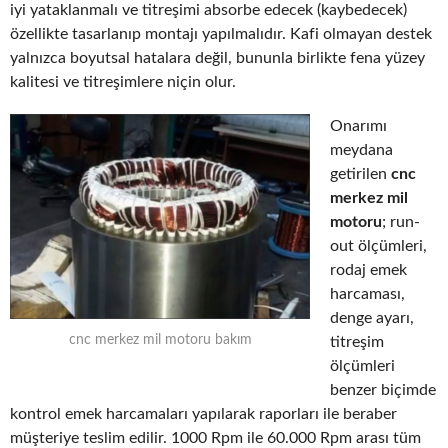
iyi yataklanmalı ve titreşimi absorbe edecek (kaybedecek)
özellikte tasarlanıp montajı yapılmalıdır. Kafi olmayan destek
yalnızca boyutsal hatalara değil, bununla birlikte fena yüzey
kalitesi ve titreşimlere niçin olur.
Onarımı
meydana
getirilen
cnc
merkez mil
motoru
; run-
out ölçümleri,
rodaj emek
harcaması,
denge ayarı,
cnc merkez mil motoru bakım
titreşim
ölçümleri
benzer biçimde
kontrol emek harcamaları yapılarak raporları ile beraber
müşteriye teslim edilir. 1000 Rpm ile 60.000 Rpm arası tüm