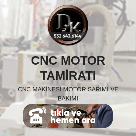
Skip
to
content
CNC MOTOR
TAMIRATI
CNC MAKINESI MOTOR SARIMI VE
BAKIMI