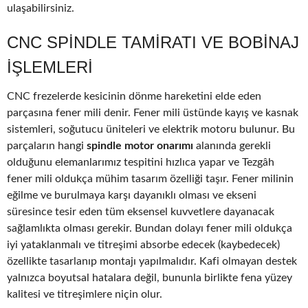
ulaşabilirsiniz.
CNC SPINDLE TAMIRATI VE BOBINAJ
IŞLEMLERI
CNC frezelerde kesicinin dönme hareketini elde eden
parçasına fener mili denir. Fener mili üstünde kayış ve kasnak
sistemleri, soğutucu üniteleri ve elektrik motoru bulunur. Bu
parçaların hangi
spindle motor onarımı
alanında gerekli
olduğunu elemanlarımız tespitini hızlıca yapar ve Tezgâh
fener mili oldukça mühim tasarım özelliği taşır. Fener milinin
eğilme ve burulmaya karşı dayanıklı olması ve ekseni
süresince tesir eden tüm eksensel kuvvetlere dayanacak
sağlamlıkta olması gerekir. Bundan dolayı fener mili oldukça
iyi yataklanmalı ve titreşimi absorbe edecek (kaybedecek)
özellikte tasarlanıp montajı yapılmalıdır. Kafi olmayan destek
yalnızca boyutsal hatalara değil, bununla birlikte fena yüzey
kalitesi ve titreşimlere niçin olur.