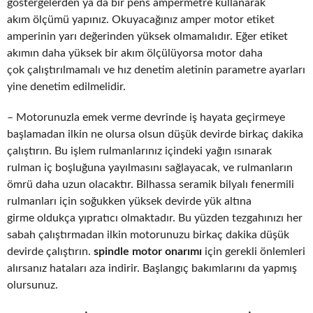
göstergelerden ya da bir pens ampermetre kullanarak
akım ölçümü yapınız. Okuyacağınız amper motor etiket
amperinin yarı değerinden yüksek olmamalıdır. Eğer etiket
akımın daha yüksek bir akım ölçülüyorsa motor daha
çok çalıştırılmamalı ve hız denetim aletinin parametre ayarları
yine denetim edilmelidir.
– Motorunuzla emek verme devrinde iş hayata geçirmeye
başlamadan ilkin ne olursa olsun düşük devirde birkaç dakika
çalıştırın. Bu işlem rulmanlarınız içindeki yağın ısınarak
rulman iç boşluğuna yayılmasını sağlayacak, ve rulmanların
ömrü daha uzun olacaktır. Bilhassa seramik bilyalı fenermili
rulmanları için soğukken yüksek devirde yük altına
girme oldukça yıpratıcı olmaktadır. Bu yüzden tezgahınızı her
sabah çalıştırmadan ilkin motorunuzu birkaç dakika düşük
devirde çalıştırın.
spindle motor onarımı
için gerekli önlemleri
alırsanız hataları aza indirir. Başlangıç bakımlarını da yapmış
olursunuz.