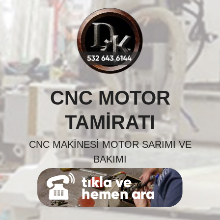
Skip
to
content
CNC MOTOR
TAMIRATI
CNC MAKINESI MOTOR SARIMI VE
BAKIMI