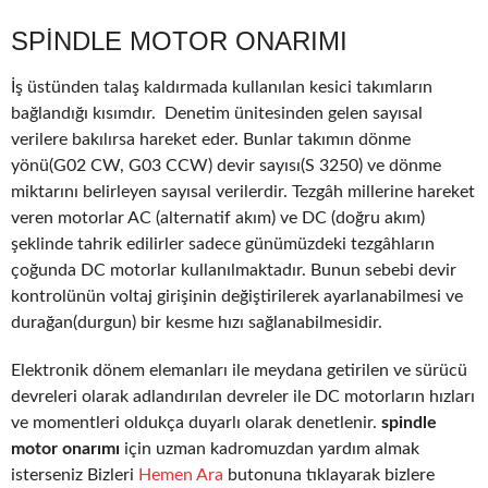
SPINDLE MOTOR ONARIMI
İş üstünden talaş kaldırmada kullanılan kesici takımların
bağlandığı kısımdır. Denetim ünitesinden gelen sayısal
verilere bakılırsa hareket eder. Bunlar takımın dönme
yönü(G02 CW, G03 CCW) devir sayısı(S 3250) ve dönme
miktarını belirleyen sayısal verilerdir. Tezgâh millerine hareket
veren motorlar AC (alternatif akım) ve DC (doğru akım)
şeklinde tahrik edilirler sadece günümüzdeki tezgâhların
çoğunda DC motorlar kullanılmaktadır. Bunun sebebi devir
kontrolünün voltaj girişinin değiştirilerek ayarlanabilmesi ve
durağan(durgun) bir kesme hızı sağlanabilmesidir.
Elektronik dönem elemanları ile meydana getirilen ve sürücü
devreleri olarak adlandırılan devreler ile DC motorların hızları
ve momentleri oldukça duyarlı olarak denetlenir.
spindle
motor onarımı
için uzman kadromuzdan yardım almak
isterseniz Bizleri
Hemen Ara
butonuna tıklayarak bizlere