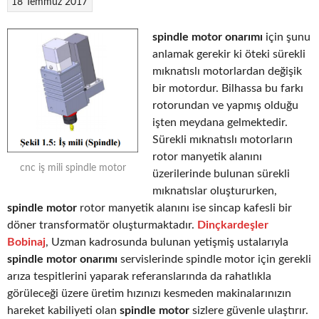
18 Temmuz 2017
spindle motor onarımı
için şunu
anlamak gerekir ki öteki sürekli
mıknatıslı motorlardan değişik
bir motordur. Bilhassa bu farkı
rotorundan ve yapmış olduğu
işten meydana gelmektedir.
Sürekli mıknatıslı motorların
rotor manyetik alanını
cnc iş mili spindle motor
üzerilerinde bulunan sürekli
mıknatıslar oluştururken,
spindle motor
rotor manyetik alanını ise sincap kafesli bir
döner transformatör oluşturmaktadır.
Dinçkardeşler
Bobinaj
, Uzman kadrosunda bulunan yetişmiş ustalarıyla
spindle motor onarımı
servislerinde spindle motor için gerekli
arıza tespitlerini yaparak referanslarında da rahatlıkla
görüleceği üzere üretim hızınızı kesmeden makinalarınızın
hareket kabiliyeti olan
spindle motor
sizlere güvenle ulaştırır.