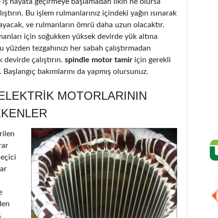
iş hayata geçirmeye başlamadan ilkin ne olursa
ştırın. Bu işlem rulmanlarınız içindeki yağın ısınarak
ayacak, ve rulmanların ömrü daha uzun olacaktır.
lmanları için soğukken yüksek devirde yük altına
Bu yüzden tezgahınızı her sabah çalıştırmadan
 devirde çalıştırın.
spindle motor tamir
için gerekli
ir. Başlangıç bakımlarını da yapmış olursunuz.
 ELEKTRIK MOTORLARININ
EKENLER
rilen
rar
seçici
lar
e
den
ş