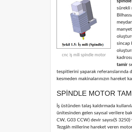
spindle
sürekli
Bilhass
meydana
manyeti
oluştur
sincap 
oluştu
cnc iş mili spindle motor
kadrosu
tamir
se
tespitlerini yaparak referanslarında d
kesmeden makinalarınızın hareket kab
SPINDLE MOTOR TAM
İş üstünden talaş kaldırmada kullanıl
ünitesinden gelen sayısal verilere b
CW, G03 CCW) devir sayısı(S 3250) ve
Tezgâh millerine hareket veren motor