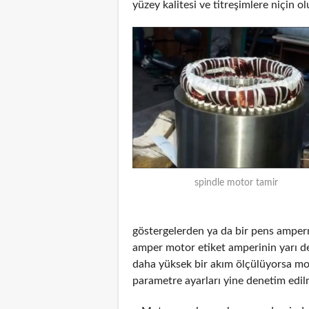
yüzey kalitesi ve titreşimlere niçin ol
spindle motor tamir
göstergelerden ya da bir pens amper
amper motor etiket amperinin yarı d
daha yüksek bir akım ölçülüyorsa mot
parametre ayarları yine denetim edilm