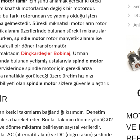
 motor tamir
için şunu anlamak gerekir ki öteki
Ser
 mıknatıslı motorlardan değişik bir motordur.
a bu farkı rotorundan ve yapmış olduğu işten
DC 
 gelmektedir. Sürekli mıknatıslı motorların rotor
Ank
k alanını üzerilerinde bulunan sürekli mıknatıslar
urken,
spindle motor
rotor manyetik alanını ise
kafesli bir döner transformatör
rmaktadır.
Dinçkardeşler Bobinaj
, Uzman
nda bulunan yetişmiş ustalarıyla
spindle motor
rvislerinde spindle motor için gerekli arıza
a rahatlıkla görüleceği üzere üretim hızınızı
iliyeti olan
spindle motor
sizlere güvenle ulaştırır.
IR
an kesici takımların bağlandığı kısımdır. Denetim
MOT
akılırsa hareket eder. Bunlar takımın dönme yönü(G02
VE 
 dönme miktarını belirleyen sayısal verilerdir.
lar AC (alternatif akım) ve DC (doğru akım) şeklinde
RE