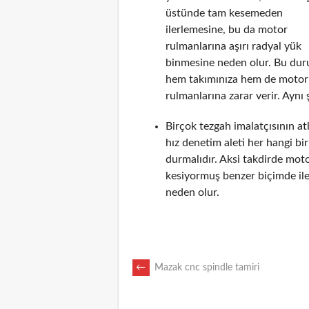
üstünde tam kesemeden
ilerlemesine, bu da motor
rulmanlarına aşırı radyal yük
binmesine neden olur. Bu du
hem takımınıza hem de motor
rulmanlarına zarar verir. Aynı 
Birçok tezgah imalatçısının a
hız denetim aleti her hangi b
durmalıdır. Aksi takdirde mot
kesiyormuş benzer biçimde il
neden olur.
POST
←
Mazak cnc spindle tamiri