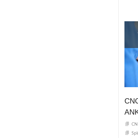
CN
AN
CNC
Spi