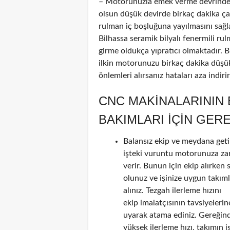
– Motorunuzla emek verme devrinde 
olsun düşük devirde birkaç dakika çalı
rulman iç boşluğuna yayılmasını sağl
Bilhassa seramik bilyalı fenermili ru
girme oldukça yıpratıcı olmaktadır. 
ilkin motorunuzu birkaç dakika düşük
önlemleri alırsanız hataları aza indir
CNC MAKINALARININ
BAKIMLARI IÇIN GER
Balansız ekip ve meydana geti
işteki vuruntu motorunuza za
verir. Bunun için ekip alırken 
olunuz ve işinize uygun takım
alınız. Tezgah ilerleme hızını
ekip imalatçısının tavsiyelerin
uyarak atama ediniz. Gereğin
yüksek ilerleme hızı, takımın i