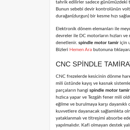
tahrik edilirler sadece günümüzdeki 
Bunun sebebi devir kontrolünün voltaj
durağan(durgun) bir kesme hızı sağla
Elektronik dönem elemanları ile meyd
devreler ile DC motorların hızları ve
denetlenir.
spindle motor tamir
için 
Bizleri
Hemen Ara
butonuna tıklayarak
CNC SPINDLE TAMIRA
CNC frezelerde kesicinin dönme harek
mili üstünde kayış ve kasnak sistemle
parçaların hangi
spindle motor tamir
hızlıca yapar ve Tezgâh fener mili old
eğilme ve burulmaya karşı dayanıklı 
kuvvetlere dayanacak sağlamlıkta olm
yataklanmalı ve titreşimi absorbe ed
yapılmalıdır. Kafi olmayan destek yal