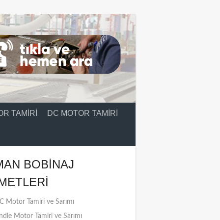
R TAMIRI
DC MOTOR TAMIRI
MAN BOBINAJ
METLERI
 Motor Tamiri ve Sarımı
ndle Motor Tamiri ve Sarımı