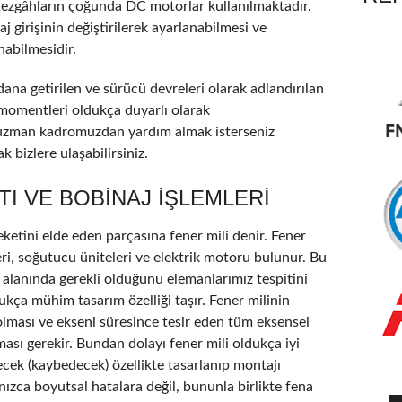
tezgâhların çoğunda DC motorlar kullanılmaktadır.
 girişinin değiştirilerek ayarlanabilmesi ve
nabilmesidir.
ana getirilen ve sürücü devreleri olarak adlandırılan
 momentleri oldukça duyarlı olarak
uzman kadromuzdan yardım almak isterseniz
 bizlere ulaşabilirsiniz.
TI VE BOBINAJ IŞLEMLERI
etini elde eden parçasına fener mili denir. Fener
ri, soğutucu üniteleri ve elektrik motoru bulunur. Bu
alanında gerekli olduğunu elemanlarımız tespitini
ukça mühim tasarım özelliği taşır. Fener milinin
olması ve ekseni süresince tesir eden tüm eksensel
ası gerekir. Bundan dolayı fener mili oldukça iyi
ecek (kaybedecek) özellikte tasarlanıp montajı
nızca boyutsal hatalara değil, bununla birlikte fena