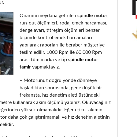
ur.
Onarımı meydana getirilen
spindle motor
;
run-out ölçümleri, rodaj emek harcaması,
denge ayarı, titreşim ölçümleri benzer
biçimde kontrol emek harcamaları
yapılarak raporları ile beraber müşteriye
teslim edilir. 1000 Rpm ile 60.000 Rpm
arası tüm marka ve tip
spindle motor
tamir
yapmaktayız.
– Motorunuz doğru yönde dönmeye
başladıktan sonrasında, gene düşük bir
frekansta, hız denetim aleti üstündeki
metre kullanarak akım ölçümü yapınız. Okuyacağınız
eğerinden yüksek olmamalıdır. Eğer etiket akımın
or daha çok çalıştırılmamalı ve hız denetim aletinin
elidir.