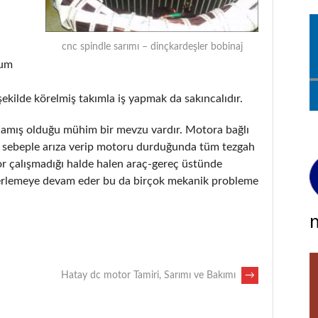
cnc spindle sarımı – dinçkardeşler bobinaj
rum
şekilde körelmiş takımla iş yapmak da sakıncalıdır.
tlamış olduğu mühim bir mevzu vardır. Motora bağlı
ir sebeple arıza verip motoru durduğunda tüm tezgah
or çalışmadığı halde halen araç-gereç üstünde
erlemeye devam eder bu da birçok mekanik probleme
Hatay dc motor Tamiri, Sarımı ve Bakımı
→