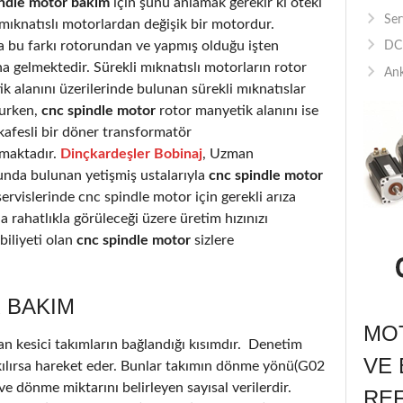
indle motor bakım
için şunu anlamak gerekir ki öteki
Ser
 mıknatıslı motorlardan değişik bir motordur.
a bu farkı rotorundan ve yapmış olduğu işten
DC 
 gelmektedir. Sürekli mıknatıslı motorların rotor
Ank
k alanını üzerilerinde bulunan sürekli mıknatıslar
urken,
cnc spindle motor
rotor manyetik alanını ise
kafesli bir döner transformatör
rmaktadır.
Dinçkardeşler Bobinaj
, Uzman
nda bulunan yetişmiş ustalarıyla
cnc spindle motor
ervislerinde cnc spindle motor için gerekli arıza
a rahatlıkla görüleceği üzere üretim hızınızı
iliyeti olan
cnc spindle motor
sizlere
 BAKIM
MOT
an kesici takımların bağlandığı kısımdır. Denetim
VE 
akılırsa hareket eder. Bunlar takımın dönme yönü(G02
 dönme miktarını belirleyen sayısal verilerdir.
RE