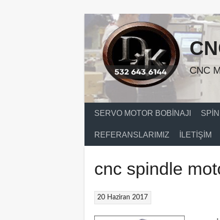
Skip
to
content
CN
CNC M
SERVO MOTOR BOBINAJI
SPIN
REFERANSLARIMIZ
İLETIŞIM
cnc spindle mot
20 Haziran 2017