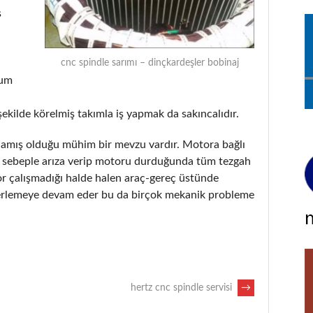
ş
cnc spindle sarımı – dinçkardeşler bobinaj
rum
şekilde körelmiş takımla iş yapmak da sakıncalıdır.
tlamış olduğu mühim bir mevzu vardır. Motora bağlı
ir sebeple arıza verip motoru durduğunda tüm tezgah
or çalışmadığı halde halen araç-gereç üstünde
erlemeye devam eder bu da birçok mekanik probleme
hertz cnc spindle servisi
→