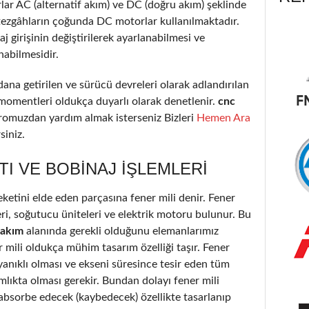
lar AC (alternatif akım) ve DC (doğru akım) şeklinde
tezgâhların çoğunda DC motorlar kullanılmaktadır.
 girişinin değiştirilerek ayarlanabilmesi ve
nabilmesidir.
ana getirilen ve sürücü devreleri olarak adlandırılan
 momentleri oldukça duyarlı olarak denetlenir.
cnc
omuzdan yardım almak isterseniz Bizleri
Hemen Ara
siniz.
TI VE BOBINAJ IŞLEMLERI
etini elde eden parçasına fener mili denir. Fener
ri, soğutucu üniteleri ve elektrik motoru bulunur. Bu
bakım
alanında gerekli olduğunu elemanlarımız
r mili oldukça mühim tasarım özelliği taşır. Fener
yanıklı olması ve ekseni süresince tesir eden tüm
lıkta olması gerekir. Bundan dolayı fener mili
 absorbe edecek (kaybedecek) özellikte tasarlanıp