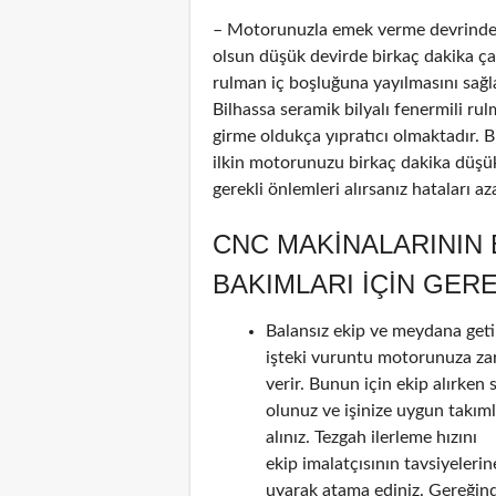
– Motorunuzla emek verme devrinde 
olsun düşük devirde birkaç dakika çalı
rulman iç boşluğuna yayılmasını sağl
Bilhassa seramik bilyalı fenermili ru
girme oldukça yıpratıcı olmaktadır. 
ilkin motorunuzu birkaç dakika düşük
gerekli önlemleri alırsanız hataları a
CNC MAKINALARININ
BAKIMLARI IÇIN GER
Balansız ekip ve meydana geti
işteki vuruntu motorunuza za
verir. Bunun için ekip alırken 
olunuz ve işinize uygun takım
alınız. Tezgah ilerleme hızını
ekip imalatçısının tavsiyelerin
uyarak atama ediniz. Gereğin