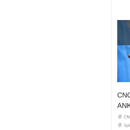
CN
AN
CNC
Spi