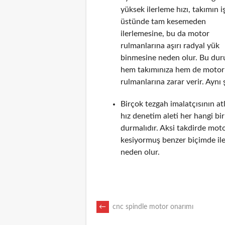
yüksek ilerleme hızı, takımın i
üstünde tam kesemeden
ilerlemesine, bu da motor
rulmanlarına aşırı radyal yük
binmesine neden olur. Bu du
hem takımınıza hem de motor
rulmanlarına zarar verir. Aynı 
Birçok tezgah imalatçısının a
hız denetim aleti her hangi b
durmalıdır. Aksi takdirde mot
kesiyormuş benzer biçimde il
neden olur.
POST
←
cnc spindle motor onarımı