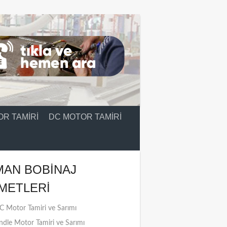
R TAMIRI
DC MOTOR TAMIRI
MAN BOBINAJ
METLERI
 Motor Tamiri ve Sarımı
ndle Motor Tamiri ve Sarımı