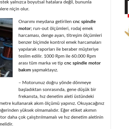
stek yalnızca boyutsal hatalara değil, bununla
lere niçin olur.
Onarımı meydana getirilen
cnc spindle
motor
; run-out ölçümleri, rodaj emek
harcaması, denge ayarı, titreşim ölçümleri
benzer biçimde kontrol emek harcamaları
yapılarak raporları ile beraber müşteriye
teslim edilir. 1000 Rpm ile 60.000 Rpm
arası tüm marka ve tip
cnc spindle motor
bakım
yapmaktayız.
– Motorunuz doğru yönde dönmeye
başladıktan sonrasında, gene düşük bir
frekansta, hız denetim aleti üstündeki
metre kullanarak akım ölçümü yapınız. Okuyacağınız
eğerinden yüksek olmamalıdır. Eğer etiket akımın
or daha çok çalıştırılmamalı ve hız denetim aletinin
elidir.