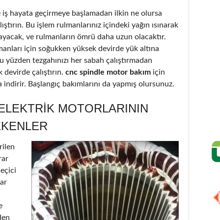
iş hayata geçirmeye başlamadan ilkin ne olursa
ştırın. Bu işlem rulmanlarınız içindeki yağın ısınarak
ayacak, ve rulmanların ömrü daha uzun olacaktır.
lmanları için soğukken yüksek devirde yük altına
Bu yüzden tezgahınızı her sabah çalıştırmadan
 devirde çalıştırın.
cnc spindle motor bakım
için
za indirir. Başlangıç bakımlarını da yapmış olursunuz.
 ELEKTRIK MOTORLARININ
EKENLER
rilen
rar
seçici
lar
e
den