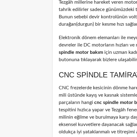
Tezgâh millerine hareket veren motor
tahrik edilirler sadece günümüzdeki 
Bunun sebebi devir kontrolünün voltaj
durağan(durgun) bir kesme hızı sağla
Elektronik dönem elemanları ile meyd
devreler ile DC motorların hızları ve
spindle motor bakım
için uzman kadr
butonuna tıklayarak bizlere ulaşabilir
CNC SPINDLE TAMIRA
CNC frezelerde kesicinin dönme harek
mili üstünde kayış ve kasnak sistemle
parçaların hangi
cnc spindle motor 
tespitini hızlıca yapar ve Tezgâh fene
milinin eğilme ve burulmaya karşı da
eksensel kuvvetlere dayanacak sağlam
oldukça iyi yataklanmalı ve titreşimi