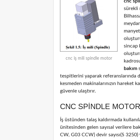
cnc sp
sürekli
Bilhass
meydana
manyeti
oluştur
sincap 
oluştu
cnc iş mili spindle motor
kadrosu
bakım
s
tespitlerini yaparak referanslarında d
kesmeden makinalarınızın hareket kab
güvenle ulaştırır.
CNC SPINDLE MOTOR
İş üstünden talaş kaldırmada kullanıl
ünitesinden gelen sayısal verilere b
CW, G03 CCW) devir sayısı(S 3250) ve