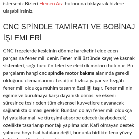
isterseniz Bizleri
Hemen Ara
butonuna tıklayarak bizlere
ulaşabilirsiniz.
CNC SPINDLE TAMIRATI VE BOBINAJ
IŞLEMLERI
CNC frezelerde kesicinin dönme hareketini elde eden
parçasına fener mili denir. Fener mili üstünde kayış ve kasnak
sistemleri, soğutucu üniteleri ve elektrik motoru bulunur. Bu
parçaların hangi
cnc spindle motor bakımı
alanında gerekli
olduğunu elemanlarımız tespitini hızlıca yapar ve Tezgâh
fener mili oldukça mühim tasarım özelliği taşır. Fener milinin
eğilme ve burulmaya karşı dayanıklı olması ve ekseni
süresince tesir eden tüm eksensel kuvvetlere dayanacak
sağlamlıkta olması gerekir. Bundan dolayı fener mili oldukça
iyi yataklanmalı ve titreşimi absorbe edecek (kaybedecek)
özellikte tasarlanıp montajı yapılmalıdır. Kafi olmayan destek
yalnızca boyutsal hatalara değil, bununla birlikte fena yüzey