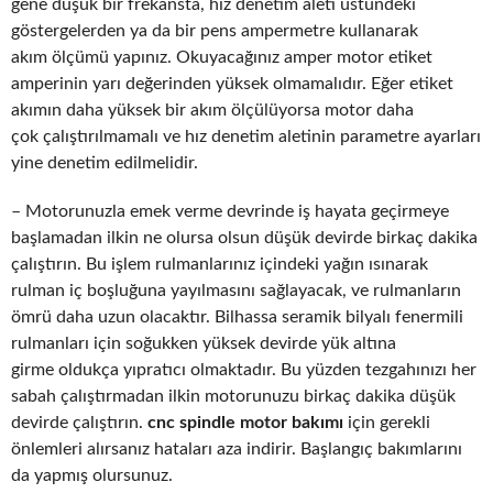
gene düşük bir frekansta, hız denetim aleti üstündeki
göstergelerden ya da bir pens ampermetre kullanarak
akım ölçümü yapınız. Okuyacağınız amper motor etiket
amperinin yarı değerinden yüksek olmamalıdır. Eğer etiket
akımın daha yüksek bir akım ölçülüyorsa motor daha
çok çalıştırılmamalı ve hız denetim aletinin parametre ayarları
yine denetim edilmelidir.
– Motorunuzla emek verme devrinde iş hayata geçirmeye
başlamadan ilkin ne olursa olsun düşük devirde birkaç dakika
çalıştırın. Bu işlem rulmanlarınız içindeki yağın ısınarak
rulman iç boşluğuna yayılmasını sağlayacak, ve rulmanların
ömrü daha uzun olacaktır. Bilhassa seramik bilyalı fenermili
rulmanları için soğukken yüksek devirde yük altına
girme oldukça yıpratıcı olmaktadır. Bu yüzden tezgahınızı her
sabah çalıştırmadan ilkin motorunuzu birkaç dakika düşük
devirde çalıştırın.
cnc spindle motor bakımı
için gerekli
önlemleri alırsanız hataları aza indirir. Başlangıç bakımlarını
da yapmış olursunuz.