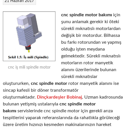
21 Haziran 2017
cnc spindle motor bakımı
için
şunu anlamak gerekir ki öteki
sürekli mıknatıslı motorlardan
değişik bir motordur. Bilhassa
bu farkı rotorundan ve yapmış
olduğu işten meydana
gelmektedir. Sürekli mıknatıslı
motorların rotor manyetik
cnc iş mili spindle motor
alanını üzerilerinde bulunan
sürekli mıknatıslar
oluştururken,
cnc spindle motor
rotor manyetik alanını ise
sincap kafesli bir döner transformatör
oluşturmaktadır.
Dinçkardeşler Bobinaj
, Uzman kadrosunda
bulunan yetişmiş ustalarıyla
cnc spindle motor
bakımı
servislerinde cnc spindle motor için gerekli arıza
tespitlerini yaparak referanslarında da rahatlıkla görüleceği
üzere üretim hızınızı kesmeden makinalarınızın hareket