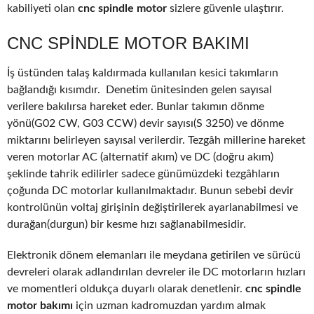
kabiliyeti olan
cnc spindle motor
sizlere güvenle ulaştırır.
CNC SPINDLE MOTOR BAKIMI
İş üstünden talaş kaldırmada kullanılan kesici takımların
bağlandığı kısımdır. Denetim ünitesinden gelen sayısal
verilere bakılırsa hareket eder. Bunlar takımın dönme
yönü(G02 CW, G03 CCW) devir sayısı(S 3250) ve dönme
miktarını belirleyen sayısal verilerdir. Tezgâh millerine hareket
veren motorlar AC (alternatif akım) ve DC (doğru akım)
şeklinde tahrik edilirler sadece günümüzdeki tezgâhların
çoğunda DC motorlar kullanılmaktadır. Bunun sebebi devir
kontrolünün voltaj girişinin değiştirilerek ayarlanabilmesi ve
durağan(durgun) bir kesme hızı sağlanabilmesidir.
Elektronik dönem elemanları ile meydana getirilen ve sürücü
devreleri olarak adlandırılan devreler ile DC motorların hızları
ve momentleri oldukça duyarlı olarak denetlenir.
cnc spindle
motor bakımı
için uzman kadromuzdan yardım almak