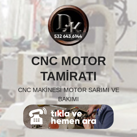
Skip
to
content
CNC MOTOR
TAMIRATI
CNC MAKINESI MOTOR SARIMI VE
BAKIMI